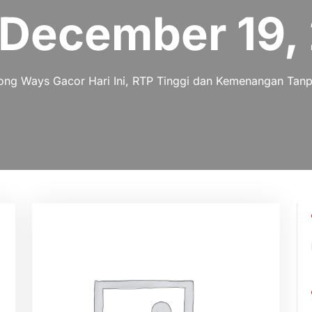
December 19,
ong Ways Gacor Hari Ini, RTP Tinggi dan Kemenangan Tanp