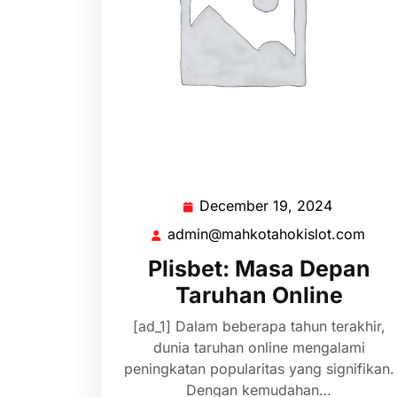
December 19, 2024
Decembe
19,
admin@mahkotahokislot.com
adm
2024
Plisbet: Masa Depan
Taruhan Online
[ad_1] Dalam beberapa tahun terakhir,
dunia taruhan online mengalami
peningkatan popularitas yang signifikan.
Dengan kemudahan…