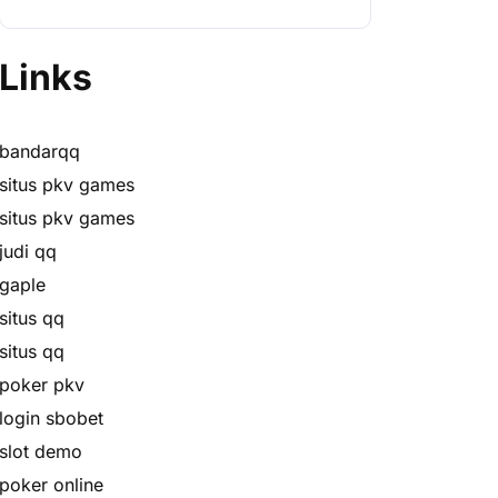
Links
bandarqq
situs pkv games
situs pkv games
judi qq
gaple
situs qq
situs qq
poker pkv
login sbobet
slot demo
poker online