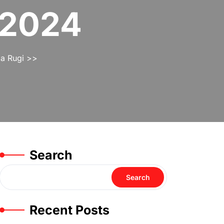
 2024
a Rugi
>>
Search
Search
Recent Posts