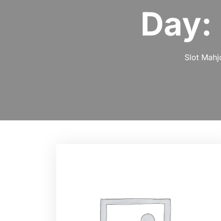
Day:
Slot Mahj