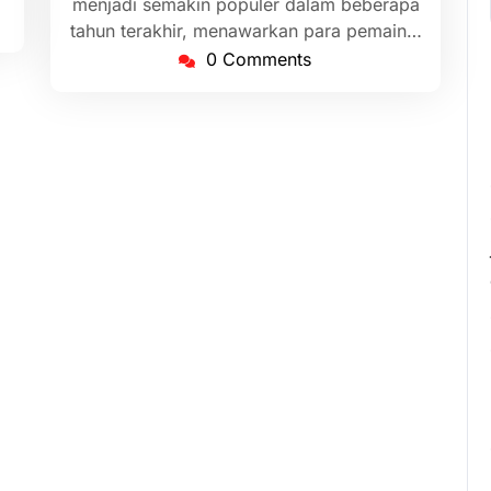
menjadi semakin populer dalam beberapa
tahun terakhir, menawarkan para pemain…
0 Comments