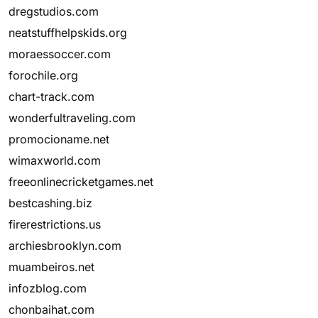
dregstudios.com
neatstuffhelpskids.org
moraessoccer.com
forochile.org
chart-track.com
wonderfultraveling.com
promocioname.net
wimaxworld.com
freeonlinecricketgames.net
bestcashing.biz
firerestrictions.us
archiesbrooklyn.com
muambeiros.net
infozblog.com
chonbaihat.com