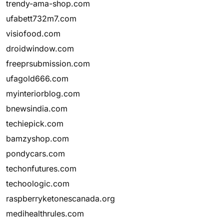
trendy-ama-shop.com
ufabett732m7.com
visiofood.com
droidwindow.com
freeprsubmission.com
ufagold666.com
myinteriorblog.com
bnewsindia.com
techiepick.com
bamzyshop.com
pondycars.com
techonfutures.com
techoologic.com
raspberryketonescanada.org
medihealthrules.com