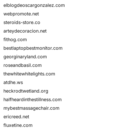
elblogdeoscargonzalez.com
webpromote.net
steroids-store.co
arteydecoracion.net
fithog.com
bestlaptopbestmonitor.com
georginaryland.com
roseandbasil.com
thewhitewhitelights.com
atdhe.ws
heckrodtwetland.org
halfheardinthestillness.com
mybestmassagechair.com
ericreed.net
fluxetine.com