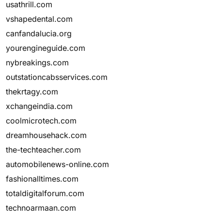
usathrill.com
vshapedental.com
canfandalucia.org
yourengineguide.com
nybreakings.com
outstationcabsservices.com
thekrtagy.com
xchangeindia.com
coolmicrotech.com
dreamhousehack.com
the-techteacher.com
automobilenews-online.com
fashionalltimes.com
totaldigitalforum.com
technoarmaan.com