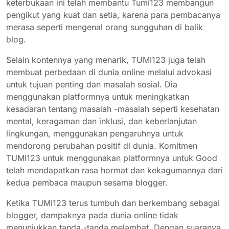
keterbukaan ini telah membantu Tumi123 membangun
pengikut yang kuat dan setia, karena para pembacanya
merasa seperti mengenal orang sungguhan di balik
blog.
Selain kontennya yang menarik, TUMI123 juga telah
membuat perbedaan di dunia online melalui advokasi
untuk tujuan penting dan masalah sosial. Dia
menggunakan platformnya untuk meningkatkan
kesadaran tentang masalah -masalah seperti kesehatan
mental, keragaman dan inklusi, dan keberlanjutan
lingkungan, menggunakan pengaruhnya untuk
mendorong perubahan positif di dunia. Komitmen
TUMI123 untuk menggunakan platformnya untuk Good
telah mendapatkan rasa hormat dan kekagumannya dari
kedua pembaca maupun sesama blogger.
Ketika TUMI123 terus tumbuh dan berkembang sebagai
blogger, dampaknya pada dunia online tidak
menunjukkan tanda -tanda melambat. Dengan suaranya