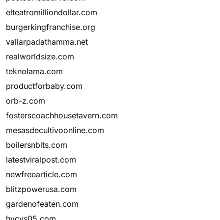
elteatromilliondollar.com
burgerkingfranchise.org
vallarpadathamma.net
realworldsize.com
teknolama.com
productforbaby.com
orb-z.com
fosterscoachhousetavern.com
mesasdecultivoonline.com
boilersnbits.com
latestviralpost.com
newfreearticle.com
blitzpowerusa.com
gardenofeaten.com
hycys05.com