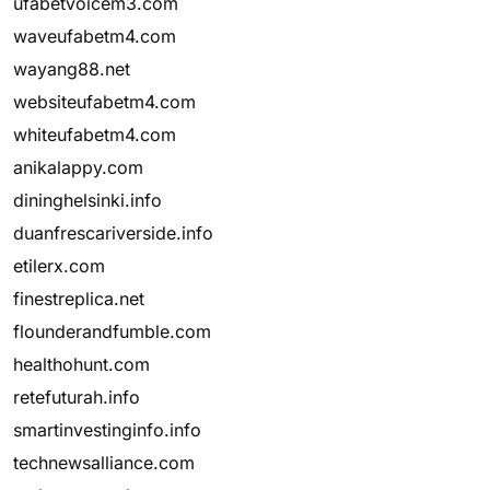
ufabetvoicem3.com
waveufabetm4.com
wayang88.net
websiteufabetm4.com
whiteufabetm4.com
anikalappy.com
dininghelsinki.info
duanfrescariverside.info
etilerx.com
finestreplica.net
flounderandfumble.com
healthohunt.com
retefuturah.info
smartinvestinginfo.info
technewsalliance.com