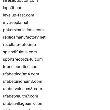
hireseodoctor.com
lapsfit.com
levelup-fast.com
mytreepla.net
pokersimulations.com
replicamanufactory.net
rezultate-loto.info
splendifulous.com
sportsrecords4u.com
topceleberites.com
ufabetting8m4.com
ufabetunionum3.com
ufabetvalueum3.com
ufabetvaultm7.com
ufabetvillageum7.com