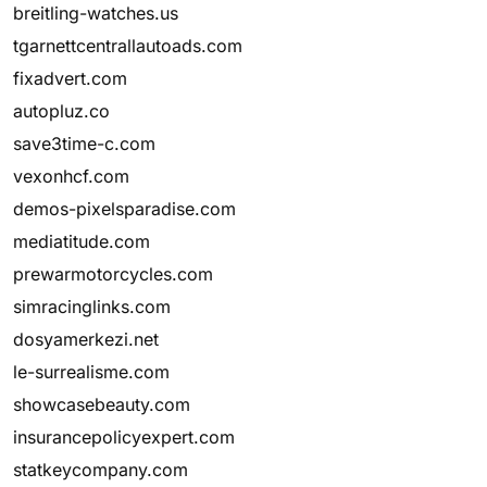
breitling-watches.us
tgarnettcentrallautoads.com
fixadvert.com
autopluz.co
save3time-c.com
vexonhcf.com
demos-pixelsparadise.com
mediatitude.com
prewarmotorcycles.com
simracinglinks.com
dosyamerkezi.net
le-surrealisme.com
showcasebeauty.com
insurancepolicyexpert.com
statkeycompany.com