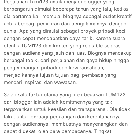
Perjalanan Tumi123 untuk menjadi blogger yang
berpengaruh dimulai beberapa tahun yang lalu, ketika
dia pertama kali memulai blognya sebagai outlet kreatif
untuk berbagi pemikiran dan pengalamannya dengan
dunia. Apa yang dimulai sebagai proyek pribadi kecil
dengan cepat mendapatkan daya tarik, karena suara
otentik TUMI123 dan konten yang relatable selaras
dengan audiens yang jauh dan luas. Blognya mencakup
berbagai topik, dari perjalanan dan gaya hidup hingga
pengembangan pribadi dan kewirausahaan,
menjadikannya tujuan tujuan bagi pembaca yang
mencari inspirasi dan wawasan.
Salah satu faktor utama yang membedakan TUMI123
dari blogger lain adalah komitmennya yang tak
tergoyahkan untuk keaslian dan transparansi. Dia tidak
takut untuk berbagi perjuangan dan kerentanannya
dengan audiensnya, membuatnya menyenangkan dan
dapat didekati oleh para pembacanya. Tingkat