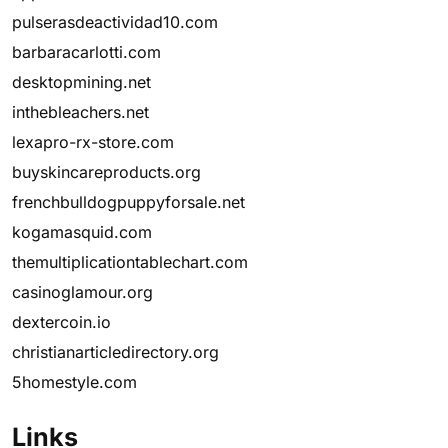
pulserasdeactividad10.com
barbaracarlotti.com
desktopmining.net
inthebleachers.net
lexapro-rx-store.com
buyskincareproducts.org
frenchbulldogpuppyforsale.net
kogamasquid.com
themultiplicationtablechart.com
casinoglamour.org
dextercoin.io
christianarticledirectory.org
5homestyle.com
Links