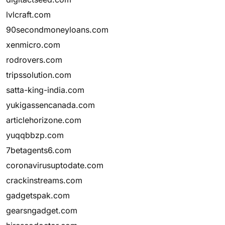
lvlcraft.com
90secondmoneyloans.com
xenmicro.com
rodrovers.com
tripssolution.com
satta-king-india.com
yukigassencanada.com
articlehorizone.com
yuqqbbzp.com
7betagents6.com
coronavirusuptodate.com
crackinstreams.com
gadgetspak.com
gearsngadget.com