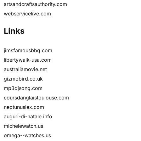
artsandcraftsauthority.com
webservicelive.com
Links
jimsfamousbbq.com
libertywalk-usa.com
australiamovie.net
gizmobird.co.uk
mp3djsong.com
coursdanglaistoulouse.com
neptunuslex.com
auguri-di-natale.info
michelewatch.us
omega--watches.us