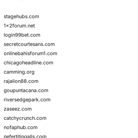
stagehubs.com
1x2forum.net
login99bet.com
secretcourtesans.com
onlinebahisforum1.com
chicagoheadline.com
camming.org
rajalion88.com
goupuntacana.com
riversedgepark.com
zaseez.com
catchycrunch.com
nofaphub.com
nefertitingalls.com