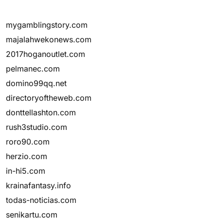
mygamblingstory.com
majalahwekonews.com
2017hoganoutlet.com
pelmanec.com
domino99qq.net
directoryoftheweb.com
donttellashton.com
rush3studio.com
roro90.com
herzio.com
in-hi5.com
krainafantasy.info
todas-noticias.com
senikartu.com