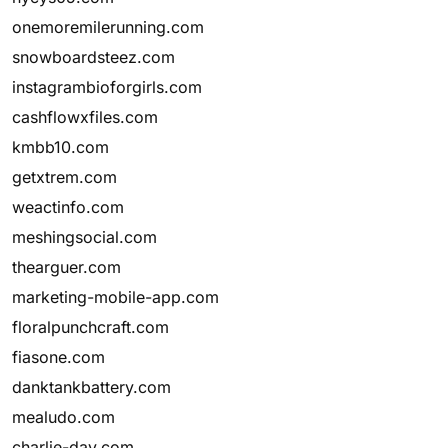
onemoremilerunning.com
snowboardsteez.com
instagrambioforgirls.com
cashflowxfiles.com
kmbb10.com
getxtrem.com
weactinfo.com
meshingsocial.com
thearguer.com
marketing-mobile-app.com
floralpunchcraft.com
fiasone.com
danktankbattery.com
mealudo.com
charlie-day.com