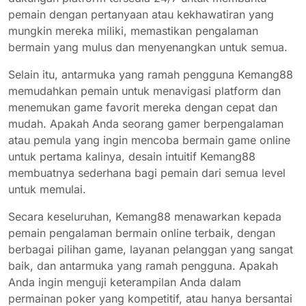
pemain dengan pertanyaan atau kekhawatiran yang
mungkin mereka miliki, memastikan pengalaman
bermain yang mulus dan menyenangkan untuk semua.
Selain itu, antarmuka yang ramah pengguna Kemang88
memudahkan pemain untuk menavigasi platform dan
menemukan game favorit mereka dengan cepat dan
mudah. Apakah Anda seorang gamer berpengalaman
atau pemula yang ingin mencoba bermain game online
untuk pertama kalinya, desain intuitif Kemang88
membuatnya sederhana bagi pemain dari semua level
untuk memulai.
Secara keseluruhan, Kemang88 menawarkan kepada
pemain pengalaman bermain online terbaik, dengan
berbagai pilihan game, layanan pelanggan yang sangat
baik, dan antarmuka yang ramah pengguna. Apakah
Anda ingin menguji keterampilan Anda dalam
permainan poker yang kompetitif, atau hanya bersantai