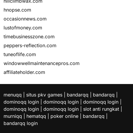
hillclimbwax.com
hnopse.com
occasionnews.com
lustofmoney.com
timebusinesszone.com
peppers-reflection.com
tuneoflife.com
windowwellmaintenancepros.com
affiliateholder.com
menuqq
|
situs pkv games
|
bandarqq
|
bandarqq
|
dominoqq login
|
dominoqq login
|
dominoqq login
|
dominoqq login
|
dominoqq login
|
slot anti rungkat
|
murniqq
|
hematqq
|
poker online
|
bandarqq
|
bandarqq login