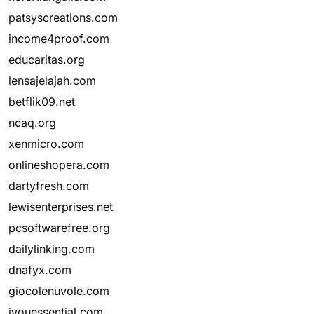
patsyscreations.com
income4proof.com
educaritas.org
lensajelajah.com
betflik09.net
ncaq.org
xenmicro.com
onlineshopera.com
dartyfresh.com
lewisenterprises.net
pcsoftwarefree.org
dailylinking.com
dnafyx.com
giocolenuvole.com
iyouessential.com