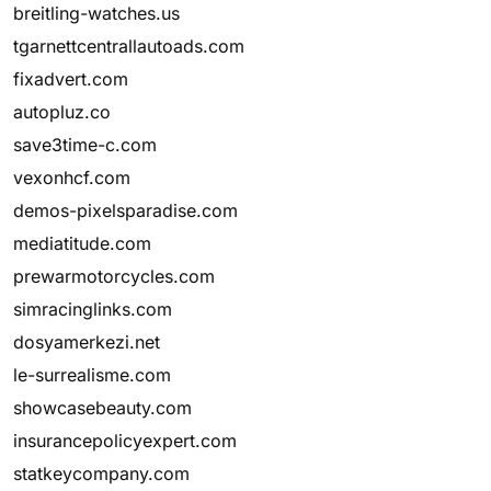
breitling-watches.us
tgarnettcentrallautoads.com
fixadvert.com
autopluz.co
save3time-c.com
vexonhcf.com
demos-pixelsparadise.com
mediatitude.com
prewarmotorcycles.com
simracinglinks.com
dosyamerkezi.net
le-surrealisme.com
showcasebeauty.com
insurancepolicyexpert.com
statkeycompany.com