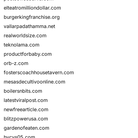
elteatromilliondollar.com
burgerkingfranchise.org
vallarpadathamma.net
realworldsize.com
teknolama.com
productforbaby.com
orb-z.com
fosterscoachhousetavern.com
mesasdecultivoonline.com
boilersnbits.com
latestviralpost.com
newfreearticle.com
blitzpowerusa.com
gardenofeaten.com
hycys05.com