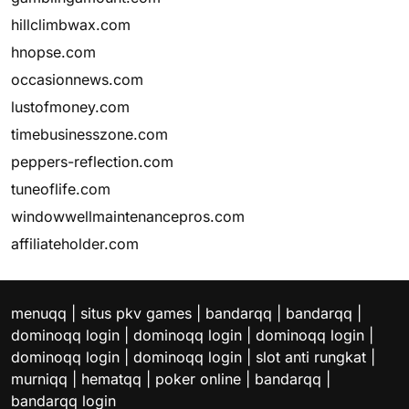
hillclimbwax.com
hnopse.com
occasionnews.com
lustofmoney.com
timebusinesszone.com
peppers-reflection.com
tuneoflife.com
windowwellmaintenancepros.com
affiliateholder.com
menuqq
|
situs pkv games
|
bandarqq
|
bandarqq
|
dominoqq login
|
dominoqq login
|
dominoqq login
|
dominoqq login
|
dominoqq login
|
slot anti rungkat
|
murniqq
|
hematqq
|
poker online
|
bandarqq
|
bandarqq login