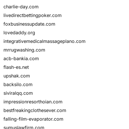
charlie-day.com
livedirectbettingpoker.com
foxbusinessupdate.com
lovedaddy.org
integrativemedicalmassageplano.com
mrrugwashing.com
acb-bankia.com
flash-es.net
upshak.com
backsilo.com
siviralqq.com
impressionresorthoian.com
bestfreakingclothesever.com
falling-film-evaporator.com
sumuslawfirm.com