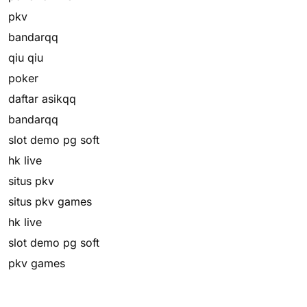
pkv
bandarqq
qiu qiu
poker
daftar asikqq
bandarqq
slot demo pg soft
hk live
situs pkv
situs pkv games
hk live
slot demo pg soft
pkv games