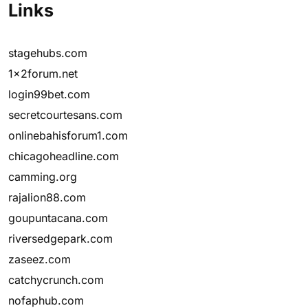
Links
stagehubs.com
1x2forum.net
login99bet.com
secretcourtesans.com
onlinebahisforum1.com
chicagoheadline.com
camming.org
rajalion88.com
goupuntacana.com
riversedgepark.com
zaseez.com
catchycrunch.com
nofaphub.com