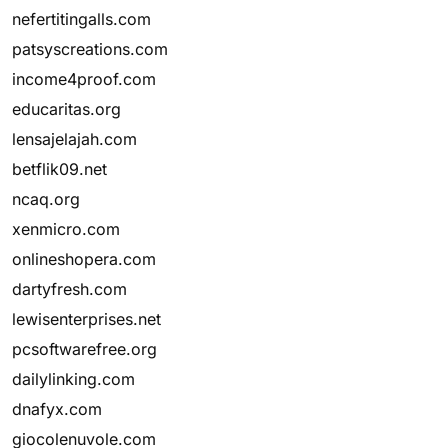
nefertitingalls.com
patsyscreations.com
income4proof.com
educaritas.org
lensajelajah.com
betflik09.net
ncaq.org
xenmicro.com
onlineshopera.com
dartyfresh.com
lewisenterprises.net
pcsoftwarefree.org
dailylinking.com
dnafyx.com
giocolenuvole.com