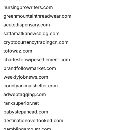
nursingprowriters.com
greenmountainthreadwear.com
acutedispensary.com
sattamatkanewsblog.com
cryptocurrencytradingcn.com
totowaz.com
charlestonwipesettlement.com
brandfollowmarket.com
weeklyjobnews.com
countyanimalshelter.com
adwebtagging.com
ranksuperior.net
babystepahead.com
destinationoverlooked.com
gamblingamount.com