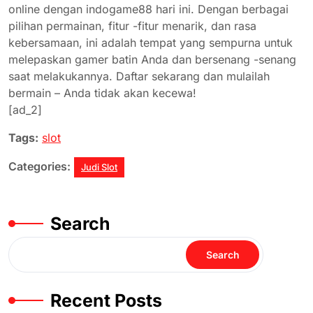
online dengan indogame88 hari ini. Dengan berbagai
pilihan permainan, fitur -fitur menarik, dan rasa
kebersamaan, ini adalah tempat yang sempurna untuk
melepaskan gamer batin Anda dan bersenang -senang
saat melakukannya. Daftar sekarang dan mulailah
bermain – Anda tidak akan kecewa!
[ad_2]
Tags:
slot
Categories:
Judi Slot
Search
Search
Recent Posts