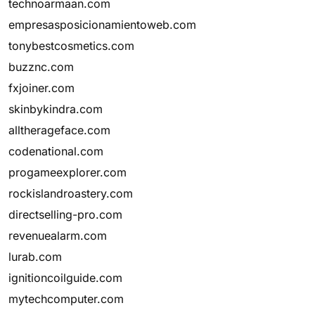
technoarmaan.com
empresasposicionamientoweb.com
tonybestcosmetics.com
buzznc.com
fxjoiner.com
skinbykindra.com
alltherageface.com
codenational.com
progameexplorer.com
rockislandroastery.com
directselling-pro.com
revenuealarm.com
lurab.com
ignitioncoilguide.com
mytechcomputer.com