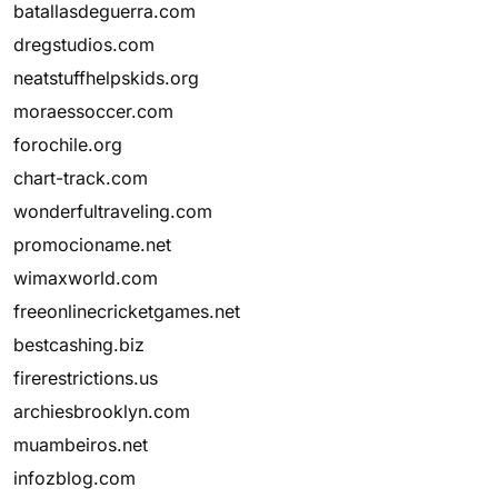
batallasdeguerra.com
dregstudios.com
neatstuffhelpskids.org
moraessoccer.com
forochile.org
chart-track.com
wonderfultraveling.com
promocioname.net
wimaxworld.com
freeonlinecricketgames.net
bestcashing.biz
firerestrictions.us
archiesbrooklyn.com
muambeiros.net
infozblog.com