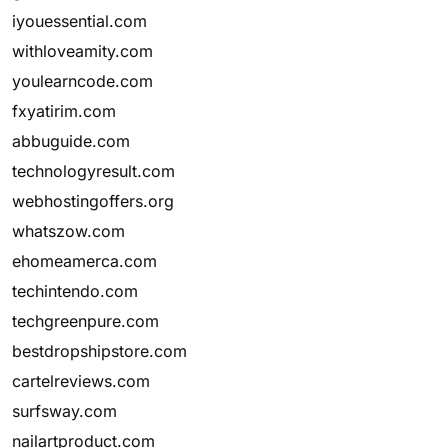
iyouessential.com
withloveamity.com
youlearncode.com
fxyatirim.com
abbuguide.com
technologyresult.com
webhostingoffers.org
whatszow.com
ehomeamerca.com
techintendo.com
techgreenpure.com
bestdropshipstore.com
cartelreviews.com
surfsway.com
nailartproduct.com