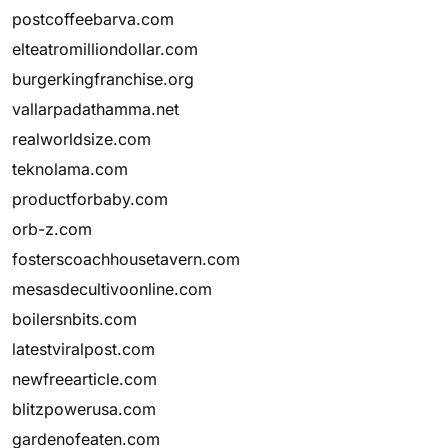
postcoffeebarva.com
elteatromilliondollar.com
burgerkingfranchise.org
vallarpadathamma.net
realworldsize.com
teknolama.com
productforbaby.com
orb-z.com
fosterscoachhousetavern.com
mesasdecultivoonline.com
boilersnbits.com
latestviralpost.com
newfreearticle.com
blitzpowerusa.com
gardenofeaten.com