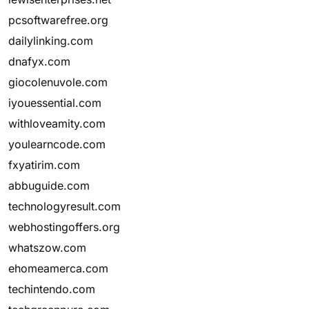
pcsoftwarefree.org
dailylinking.com
dnafyx.com
giocolenuvole.com
iyouessential.com
withloveamity.com
youlearncode.com
fxyatirim.com
abbuguide.com
technologyresult.com
webhostingoffers.org
whatszow.com
ehomeamerca.com
techintendo.com