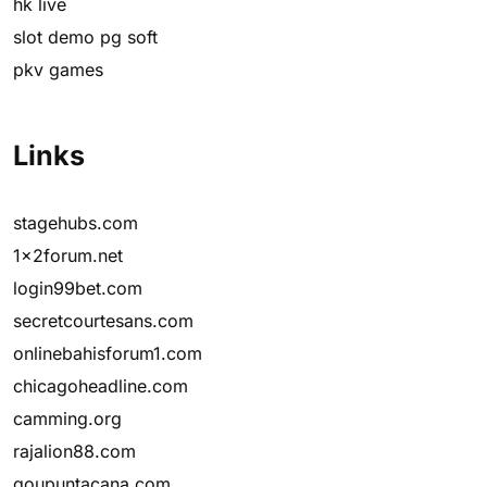
hk live
slot demo pg soft
pkv games
Links
stagehubs.com
1x2forum.net
login99bet.com
secretcourtesans.com
onlinebahisforum1.com
chicagoheadline.com
camming.org
rajalion88.com
goupuntacana.com