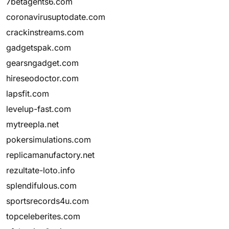
7betagents6.com
coronavirusuptodate.com
crackinstreams.com
gadgetspak.com
gearsngadget.com
hireseodoctor.com
lapsfit.com
levelup-fast.com
mytreepla.net
pokersimulations.com
replicamanufactory.net
rezultate-loto.info
splendifulous.com
sportsrecords4u.com
topceleberites.com