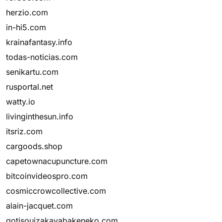
herzio.com
in-hi5.com
krainafantasy.info
todas-noticias.com
senikartu.com
rusportal.net
watty.io
livinginthesun.info
itsriz.com
cargoods.shop
capetownacupuncture.com
bitcoinvideospro.com
cosmiccrowcollective.com
alain-jacquet.com
gotisouizakayabakeneko.com