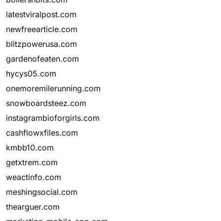
latestviralpost.com
newfreearticle.com
blitzpowerusa.com
gardenofeaten.com
hycys05.com
onemoremilerunning.com
snowboardsteez.com
instagrambioforgirls.com
cashflowxfiles.com
kmbb10.com
getxtrem.com
weactinfo.com
meshingsocial.com
thearguer.com