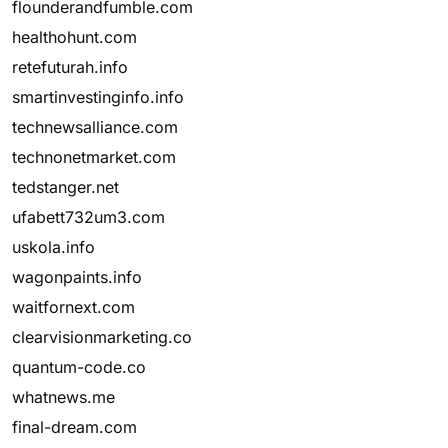
flounderandfumble.com
healthohunt.com
retefuturah.info
smartinvestinginfo.info
technewsalliance.com
technonetmarket.com
tedstanger.net
ufabett732um3.com
uskola.info
wagonpaints.info
waitfornext.com
clearvisionmarketing.co
quantum-code.co
whatnews.me
final-dream.com