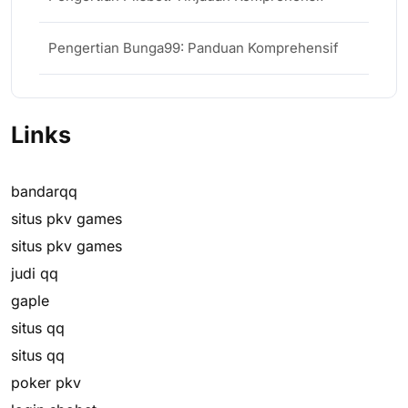
Pengertian Bunga99: Panduan Komprehensif
Links
bandarqq
situs pkv games
situs pkv games
judi qq
gaple
situs qq
situs qq
poker pkv