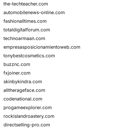
the-techteacher.com
automobilenews-online.com
fashionalltimes.com
totaldigitalforum.com
technoarmaan.com
empresasposicionamientoweb.com
tonybestcosmetics.com
buzznc.com
fxjoiner.com
skinbykindra.com
alltherageface.com
codenational.com
progameexplorer.com
rockislandroastery.com
directselling-pro.com