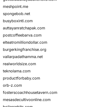
meshpoint.me
spongebob.net
busyboxintl.com
auttayanratchapak.com
postcoffeebarva.com
elteatromilliondollar.com
burgerkingfranchise.org
vallarpadathamma.net
realworldsize.com
teknolama.com
productforbaby.com
orb-z.com
fosterscoachhousetavern.com
mesasdecultivoonline.com
boilersnbits.com