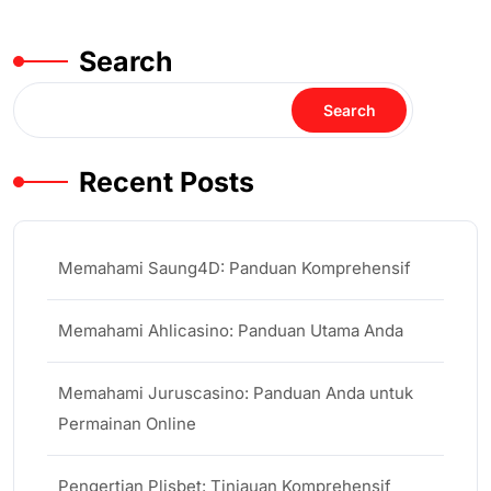
Search
Search
Recent Posts
Memahami Saung4D: Panduan Komprehensif
Memahami Ahlicasino: Panduan Utama Anda
Memahami Juruscasino: Panduan Anda untuk
Permainan Online
Pengertian Plisbet: Tinjauan Komprehensif