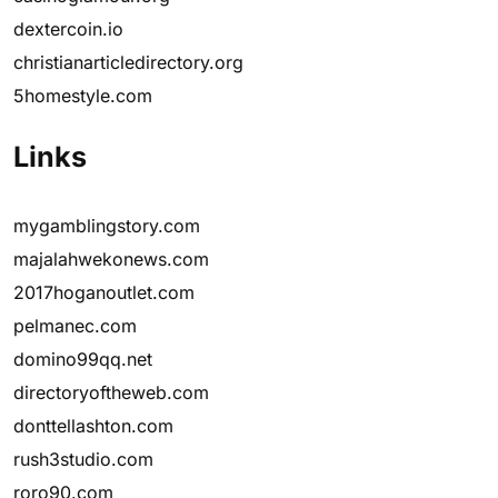
dextercoin.io
christianarticledirectory.org
5homestyle.com
Links
mygamblingstory.com
majalahwekonews.com
2017hoganoutlet.com
pelmanec.com
domino99qq.net
directoryoftheweb.com
donttellashton.com
rush3studio.com
roro90.com