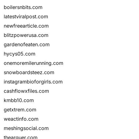
boilersnbits.com
latestviralpost.com
newfreearticle.com
blitzpowerusa.com
gardenofeaten.com
hycys05.com
onemoremilerunning.com
snowboardsteez.com
instagrambioforgirls.com
cashflowxfiles.com
kmbb10.com
getxtrem.com
weactinfo.com
meshingsocial.com
thearguer.com