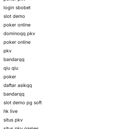
login sbobet
slot demo
poker online
dominoqq pkv
poker online
pkv
bandarqq
qiu qiu
poker
daftar asikqq
bandarqq
slot demo pg soft
hk live
situs pkv
situs pkv games