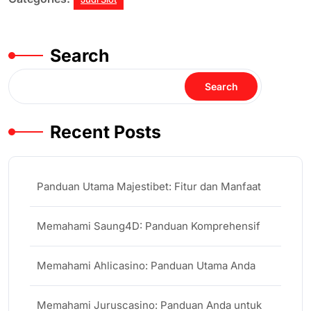
Search
Search
Recent Posts
Panduan Utama Majestibet: Fitur dan Manfaat
Memahami Saung4D: Panduan Komprehensif
Memahami Ahlicasino: Panduan Utama Anda
Memahami Juruscasino: Panduan Anda untuk