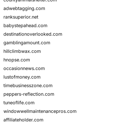
adwebtagging.com
ranksuperior.net
babystepahead.com
destinationoverlooked.com
gamblingamount.com
hillclimbwax.com
hnopse.com
occasionnews.com
lustofmoney.com
timebusinesszone.com
peppers-reflection.com
tuneoflife.com
windowwellmaintenancepros.com
affiliateholder.com