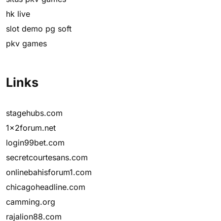
hk live
slot demo pg soft
pkv games
Links
stagehubs.com
1x2forum.net
login99bet.com
secretcourtesans.com
onlinebahisforum1.com
chicagoheadline.com
camming.org
rajalion88.com