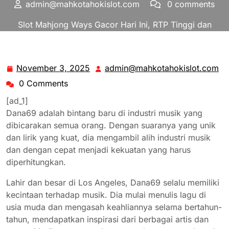
admin@mahkotahokislot.com
0 comments
Slot Mahjong Ways Gacor Hari Ini, RTP Tinggi dan
Kemenangan Tanpa Rugi
>>
Judi Slot
>> Temui
Dana69: Artis yang Menaklukkan Industri Musik
November 3, 2025
admin@mahkotahokislot.com
November
ad
3,
0 Comments
2025
[ad_1]
Dana69 adalah bintang baru di industri musik yang
dibicarakan semua orang. Dengan suaranya yang unik
dan lirik yang kuat, dia mengambil alih industri musik
dan dengan cepat menjadi kekuatan yang harus
diperhitungkan.
Lahir dan besar di Los Angeles, Dana69 selalu memiliki
kecintaan terhadap musik. Dia mulai menulis lagu di
usia muda dan mengasah keahliannya selama bertahun-
tahun, mendapatkan inspirasi dari berbagai artis dan