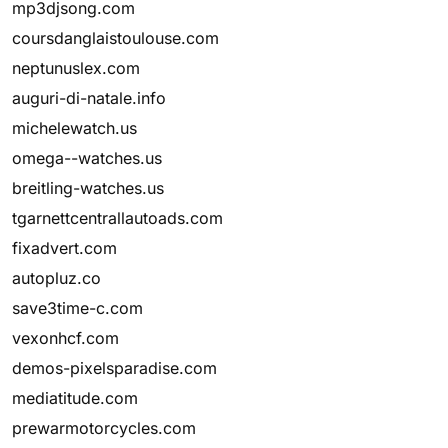
mp3djsong.com
coursdanglaistoulouse.com
neptunuslex.com
auguri-di-natale.info
michelewatch.us
omega--watches.us
breitling-watches.us
tgarnettcentrallautoads.com
fixadvert.com
autopluz.co
save3time-c.com
vexonhcf.com
demos-pixelsparadise.com
mediatitude.com
prewarmotorcycles.com