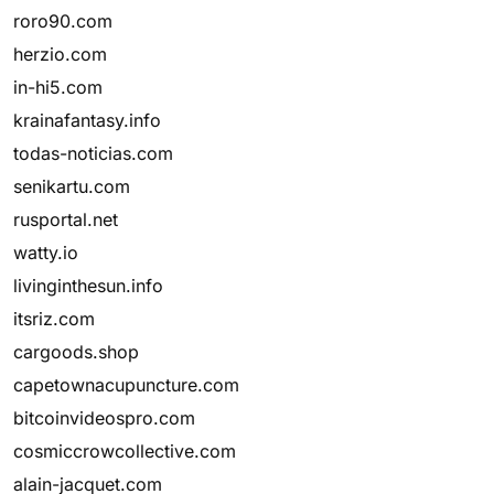
roro90.com
herzio.com
in-hi5.com
krainafantasy.info
todas-noticias.com
senikartu.com
rusportal.net
watty.io
livinginthesun.info
itsriz.com
cargoods.shop
capetownacupuncture.com
bitcoinvideospro.com
cosmiccrowcollective.com
alain-jacquet.com