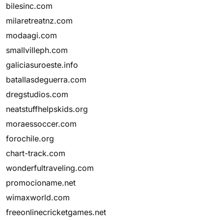
bilesinc.com
milaretreatnz.com
modaagi.com
smallvilleph.com
galiciasuroeste.info
batallasdeguerra.com
dregstudios.com
neatstuffhelpskids.org
moraessoccer.com
forochile.org
chart-track.com
wonderfultraveling.com
promocioname.net
wimaxworld.com
freeonlinecricketgames.net