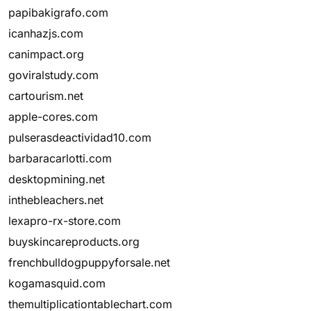
papibakigrafo.com
icanhazjs.com
canimpact.org
goviralstudy.com
cartourism.net
apple-cores.com
pulserasdeactividad10.com
barbaracarlotti.com
desktopmining.net
inthebleachers.net
lexapro-rx-store.com
buyskincareproducts.org
frenchbulldogpuppyforsale.net
kogamasquid.com
themultiplicationtablechart.com