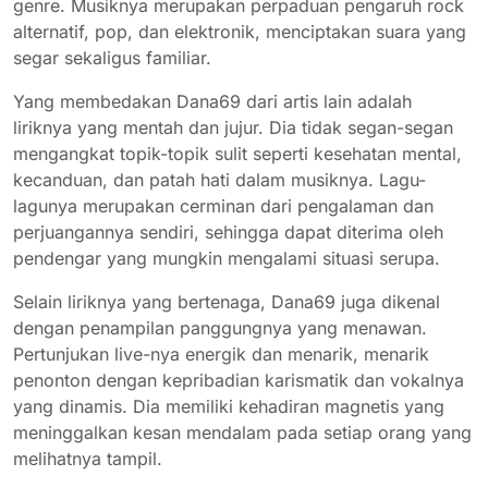
genre. Musiknya merupakan perpaduan pengaruh rock
alternatif, pop, dan elektronik, menciptakan suara yang
segar sekaligus familiar.
Yang membedakan Dana69 dari artis lain adalah
liriknya yang mentah dan jujur. Dia tidak segan-segan
mengangkat topik-topik sulit seperti kesehatan mental,
kecanduan, dan patah hati dalam musiknya. Lagu-
lagunya merupakan cerminan dari pengalaman dan
perjuangannya sendiri, sehingga dapat diterima oleh
pendengar yang mungkin mengalami situasi serupa.
Selain liriknya yang bertenaga, Dana69 juga dikenal
dengan penampilan panggungnya yang menawan.
Pertunjukan live-nya energik dan menarik, menarik
penonton dengan kepribadian karismatik dan vokalnya
yang dinamis. Dia memiliki kehadiran magnetis yang
meninggalkan kesan mendalam pada setiap orang yang
melihatnya tampil.