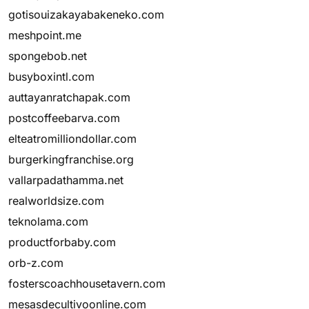
gotisouizakayabakeneko.com
meshpoint.me
spongebob.net
busyboxintl.com
auttayanratchapak.com
postcoffeebarva.com
elteatromilliondollar.com
burgerkingfranchise.org
vallarpadathamma.net
realworldsize.com
teknolama.com
productforbaby.com
orb-z.com
fosterscoachhousetavern.com
mesasdecultivoonline.com