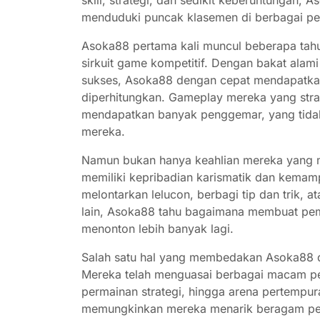
skill, strategi, dan sedikit keberuntungan
menduduki puncak klasemen di berbagai pe
Asoka88 pertama kali muncul beberapa tahu
sirkuit game kompetitif. Dengan bakat alam
sukses, Asoka88 dengan cepat mendapatkan
diperhitungkan. Gameplay mereka yang stra
mendapatkan banyak penggemar, yang tidak
mereka.
Namun bukan hanya keahlian mereka yang 
memiliki kepribadian karismatik dan kema
melontarkan lelucon, berbagi tip dan trik, 
lain, Asoka88 tahu bagaimana membuat pemi
menonton lebih banyak lagi.
Salah satu hal yang membedakan Asoka88 d
Mereka telah menguasai berbagai macam pe
permainan strategi, hingga arena pertempur
memungkinkan mereka menarik beragam p