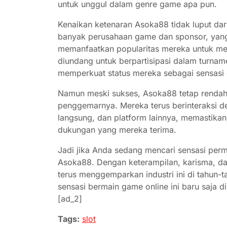
untuk unggul dalam genre game apa pun.
Kenaikan ketenaran Asoka88 tidak luput dari
banyak perusahaan game dan sponsor, yang
memanfaatkan popularitas mereka untuk m
diundang untuk berpartisipasi dalam turna
memperkuat status mereka sebagai sensasi
Namun meski sukses, Asoka88 tetap rendah 
penggemarnya. Mereka terus berinteraksi d
langsung, dan platform lainnya, memastika
dukungan yang mereka terima.
Jadi jika Anda sedang mencari sensasi perm
Asoka88. Dengan keterampilan, karisma, da
terus menggemparkan industri ini di tahun-
sensasi bermain game online ini baru saja di
[ad_2]
Tags:
slot