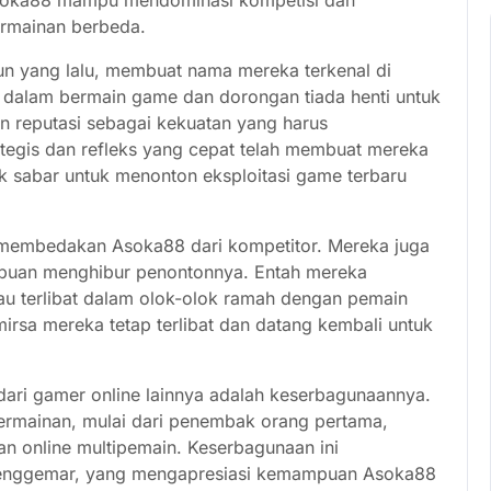
, Asoka88 mampu mendominasi kompetisi dan
rmainan berbeda.
n yang lalu, membuat nama mereka terkenal di
i dalam bermain game dan dorongan tiada henti untuk
 reputasi sebagai kekuatan yang harus
tegis dan refleks yang cepat telah membuat mereka
 sabar untuk menonton eksploitasi game terbaru
membedakan Asoka88 dari kompetitor. Mereka juga
mpuan menghibur penontonnya. Entah mereka
atau terlibat dalam olok-olok ramah dengan pemain
rsa mereka tetap terlibat dan datang kembali untuk
ari gamer online lainnya adalah keserbagunaannya.
rmainan, mulai dari penembak orang pertama,
an online multipemain. Keserbagunaan ini
enggemar, yang mengapresiasi kemampuan Asoka88