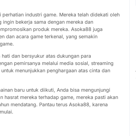
 perhatian industri game. Mereka telah didekati oleh
 ingin bekerja sama dengan mereka dan
empromosikan produk mereka. Asoka88 juga
men dan acara game terkenal, yang semakin
 game.
hati dan bersyukur atas dukungan para
engan pemirsanya melalui media sosial, streaming
n untuk menunjukkan penghargaan atas cinta dan
ainan baru untuk diikuti, Anda bisa mengunjungi
n hasrat mereka terhadap game, mereka pasti akan
tahun mendatang. Pantau terus Asoka88, karena
mulai.