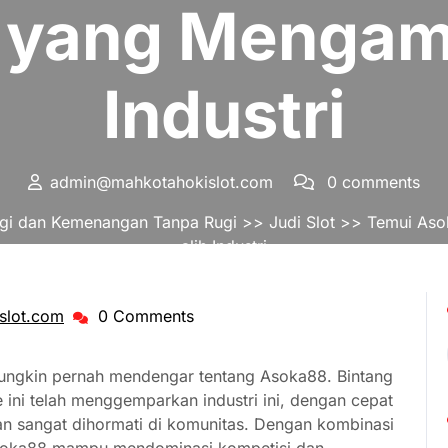
 yang Mengamb
Industri
admin@mahkotahokislot.com
0 comments
nggi dan Kemenangan Tanpa Rugi
>>
Judi Slot
>> Temui Asok
alih Industri
slot.com
0 Comments
admin@mahkotahokislot.com
ungkin pernah mendengar tentang Asoka88. Bintang
 ini telah menggemparkan industri ini, dengan cepat
an sangat dihormati di komunitas. Dengan kombinasi