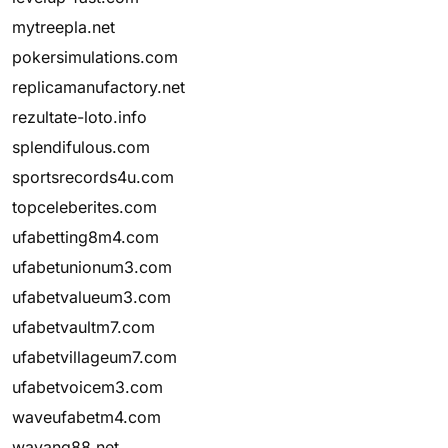
mytreepla.net
pokersimulations.com
replicamanufactory.net
rezultate-loto.info
splendifulous.com
sportsrecords4u.com
topceleberites.com
ufabetting8m4.com
ufabetunionum3.com
ufabetvalueum3.com
ufabetvaultm7.com
ufabetvillageum7.com
ufabetvoicem3.com
waveufabetm4.com
wayang88.net