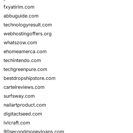
fxyatirim.com
abbuguide.com
technologyresult.com
webhostingoffers.org
whatszow.com
ehomeamerca.com
techintendo.com
techgreenpure.com
bestdropshipstore.com
cartelreviews.com
surfsway.com
nailartproduct.com
digitactseed.com
lvlcraft.com
90secondmoneyloans.com