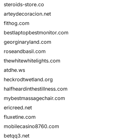
steroids-store.co
arteydecoracion.net
fithog.com
bestlaptopbestmonitor.com
georginaryland.com
roseandbasil.com
thewhitewhitelights.com
atdhe.ws
heckrodtwetland.org
halfheardinthestillness.com
mybestmassagechair.com
ericreed.net
fluxetine.com
mobilecasino8760.com
betqq3.net