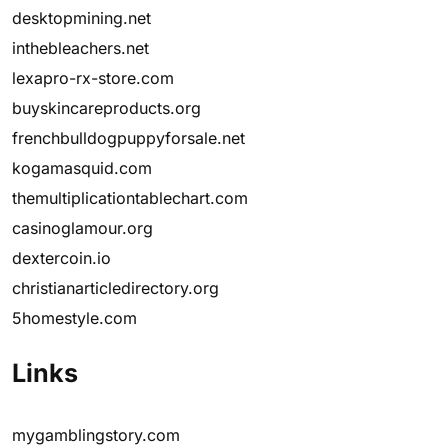
desktopmining.net
inthebleachers.net
lexapro-rx-store.com
buyskincareproducts.org
frenchbulldogpuppyforsale.net
kogamasquid.com
themultiplicationtablechart.com
casinoglamour.org
dextercoin.io
christianarticledirectory.org
5homestyle.com
Links
mygamblingstory.com