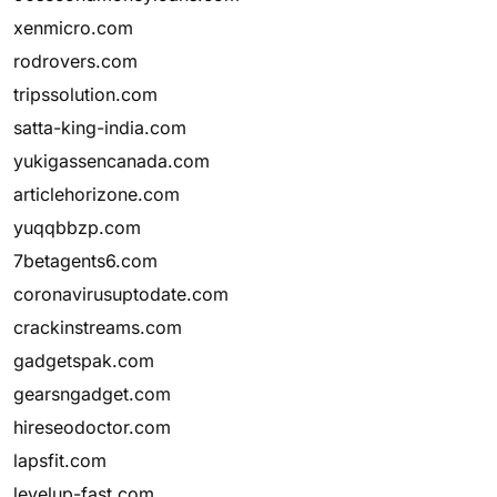
xenmicro.com
rodrovers.com
tripssolution.com
satta-king-india.com
yukigassencanada.com
articlehorizone.com
yuqqbbzp.com
7betagents6.com
coronavirusuptodate.com
crackinstreams.com
gadgetspak.com
gearsngadget.com
hireseodoctor.com
lapsfit.com
levelup-fast.com