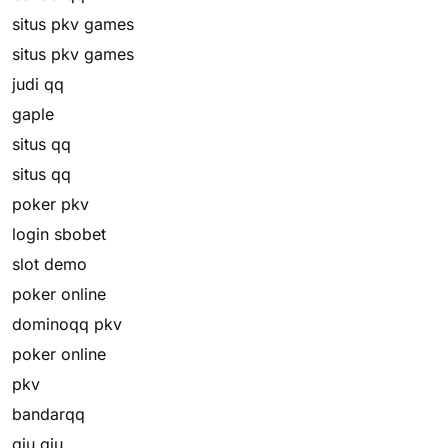
situs pkv games
situs pkv games
judi qq
gaple
situs qq
situs qq
poker pkv
login sbobet
slot demo
poker online
dominoqq pkv
poker online
pkv
bandarqq
qiu qiu