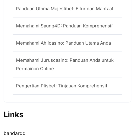
Panduan Utama Majestibet: Fitur dan Manfaat
Memahami Saung4D: Panduan Komprehensif
Memahami Ahlicasino: Panduan Utama Anda
Memahami Juruscasino: Panduan Anda untuk
Permainan Online
Pengertian Plisbet: Tinjauan Komprehensif
Links
bandarqq