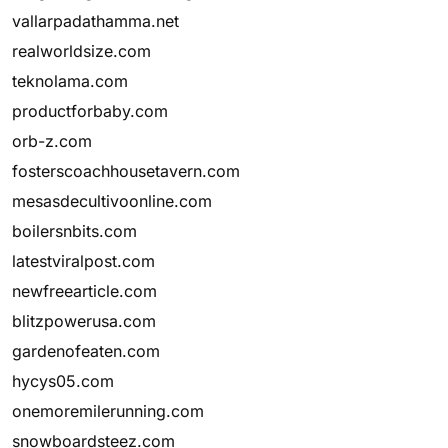
vallarpadathamma.net
realworldsize.com
teknolama.com
productforbaby.com
orb-z.com
fosterscoachhousetavern.com
mesasdecultivoonline.com
boilersnbits.com
latestviralpost.com
newfreearticle.com
blitzpowerusa.com
gardenofeaten.com
hycys05.com
onemoremilerunning.com
snowboardsteez.com