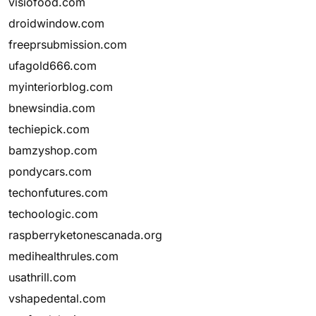
visiofood.com
droidwindow.com
freeprsubmission.com
ufagold666.com
myinteriorblog.com
bnewsindia.com
techiepick.com
bamzyshop.com
pondycars.com
techonfutures.com
techoologic.com
raspberryketonescanada.org
medihealthrules.com
usathrill.com
vshapedental.com