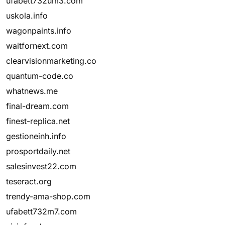
ufabett732um3.com
uskola.info
wagonpaints.info
waitfornext.com
clearvisionmarketing.co
quantum-code.co
whatnews.me
final-dream.com
finest-replica.net
gestioneinh.info
prosportdaily.net
salesinvest22.com
teseract.org
trendy-ama-shop.com
ufabett732m7.com