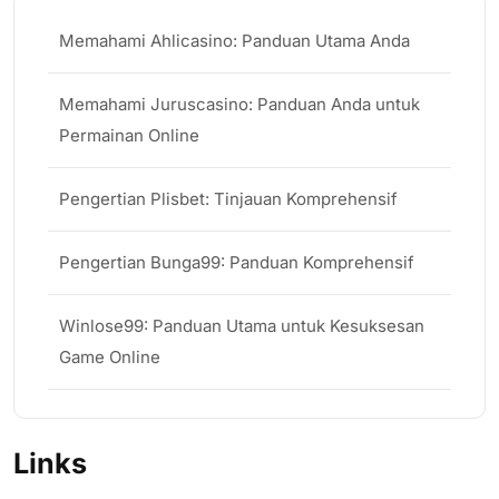
Memahami Ahlicasino: Panduan Utama Anda
Memahami Juruscasino: Panduan Anda untuk
Permainan Online
Pengertian Plisbet: Tinjauan Komprehensif
Pengertian Bunga99: Panduan Komprehensif
Winlose99: Panduan Utama untuk Kesuksesan
Game Online
Links