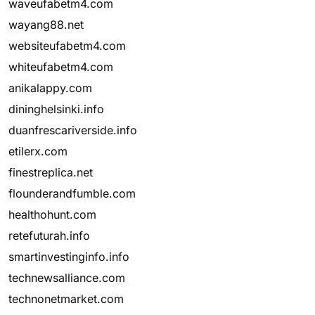
waveufabetm4.com
wayang88.net
websiteufabetm4.com
whiteufabetm4.com
anikalappy.com
dininghelsinki.info
duanfrescariverside.info
etilerx.com
finestreplica.net
flounderandfumble.com
healthohunt.com
retefuturah.info
smartinvestinginfo.info
technewsalliance.com
technonetmarket.com