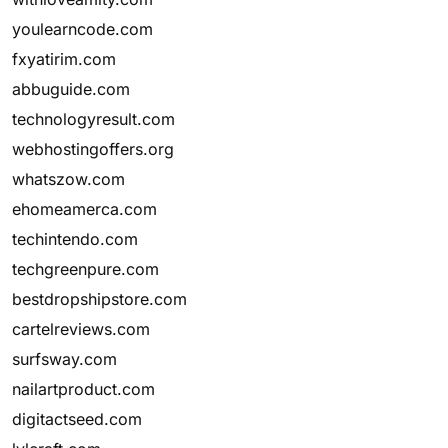
youlearncode.com
fxyatirim.com
abbuguide.com
technologyresult.com
webhostingoffers.org
whatszow.com
ehomeamerca.com
techintendo.com
techgreenpure.com
bestdropshipstore.com
cartelreviews.com
surfsway.com
nailartproduct.com
digitactseed.com