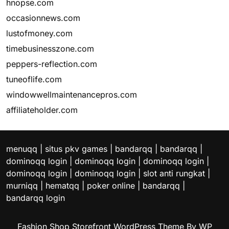
hnopse.com
occasionnews.com
lustofmoney.com
timebusinesszone.com
peppers-reflection.com
tuneoflife.com
windowwellmaintenancepros.com
affiliateholder.com
menuqq
|
situs pkv games
|
bandarqq
|
bandarqq
|
dominoqq login
|
dominoqq login
|
dominoqq login
|
dominoqq login
|
dominoqq login
|
slot anti rungkat
|
murniqq
|
hematqq
|
poker online
|
bandarqq
|
bandarqq login
Fashion Shop Storefront WordPress Theme
By WP