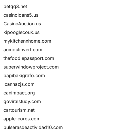
betqq3.net
casinoloans5.us
CasinoAuction.us
kipooglecouk.us
mykitchennhome.com
aumoulinvert.com
thefoodiepassport.com
superwindowproject.com
papibakigrafo.com
icanhazjs.com
canimpact.org
goviralstudy.com
cartourism.net
apple-cores.com
pulserasdeactividad10.com