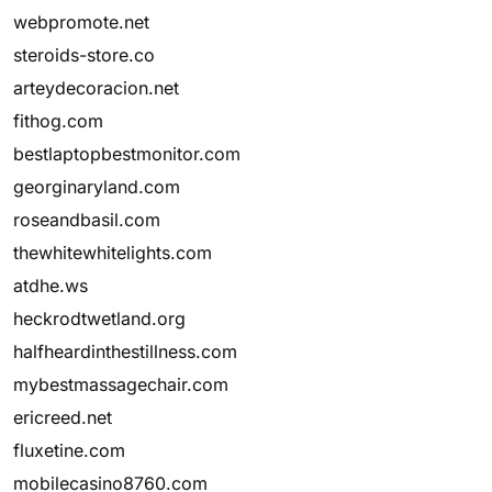
webpromote.net
steroids-store.co
arteydecoracion.net
fithog.com
bestlaptopbestmonitor.com
georginaryland.com
roseandbasil.com
thewhitewhitelights.com
atdhe.ws
heckrodtwetland.org
halfheardinthestillness.com
mybestmassagechair.com
ericreed.net
fluxetine.com
mobilecasino8760.com