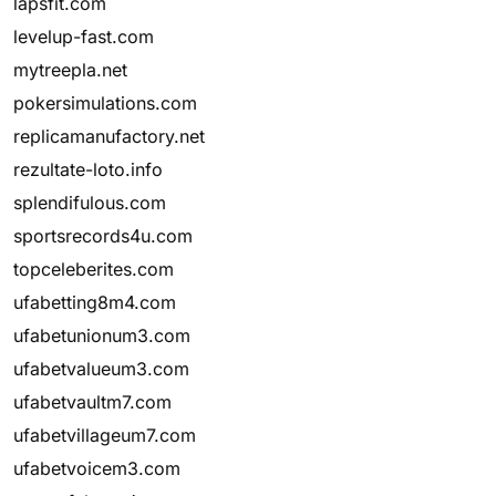
lapsfit.com
levelup-fast.com
mytreepla.net
pokersimulations.com
replicamanufactory.net
rezultate-loto.info
splendifulous.com
sportsrecords4u.com
topceleberites.com
ufabetting8m4.com
ufabetunionum3.com
ufabetvalueum3.com
ufabetvaultm7.com
ufabetvillageum7.com
ufabetvoicem3.com