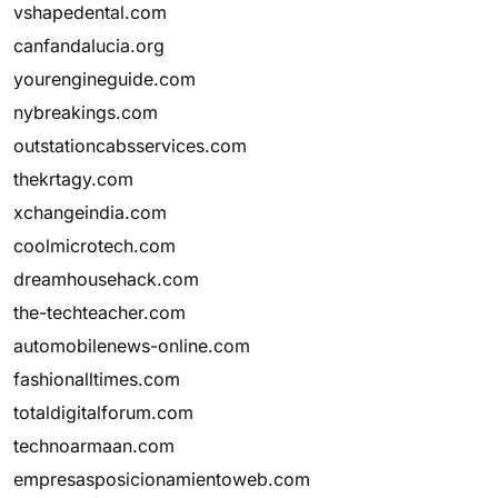
vshapedental.com
canfandalucia.org
yourengineguide.com
nybreakings.com
outstationcabsservices.com
thekrtagy.com
xchangeindia.com
coolmicrotech.com
dreamhousehack.com
the-techteacher.com
automobilenews-online.com
fashionalltimes.com
totaldigitalforum.com
technoarmaan.com
empresasposicionamientoweb.com