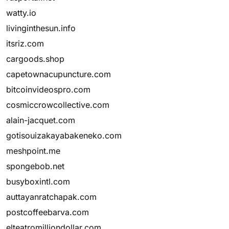
watty.io
livinginthesun.info
itsriz.com
cargoods.shop
capetownacupuncture.com
bitcoinvideospro.com
cosmiccrowcollective.com
alain-jacquet.com
gotisouizakayabakeneko.com
meshpoint.me
spongebob.net
busyboxintl.com
auttayanratchapak.com
postcoffeebarva.com
elteatromilliondollar.com