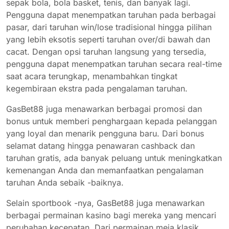
sepak bola, bola basket, tenis, dan banyak lagi.
Pengguna dapat menempatkan taruhan pada berbagai
pasar, dari taruhan win/lose tradisional hingga pilihan
yang lebih eksotis seperti taruhan over/di bawah dan
cacat. Dengan opsi taruhan langsung yang tersedia,
pengguna dapat menempatkan taruhan secara real-time
saat acara terungkap, menambahkan tingkat
kegembiraan ekstra pada pengalaman taruhan.
GasBet88 juga menawarkan berbagai promosi dan
bonus untuk memberi penghargaan kepada pelanggan
yang loyal dan menarik pengguna baru. Dari bonus
selamat datang hingga penawaran cashback dan
taruhan gratis, ada banyak peluang untuk meningkatkan
kemenangan Anda dan memanfaatkan pengalaman
taruhan Anda sebaik -baiknya.
Selain sportbook -nya, GasBet88 juga menawarkan
berbagai permainan kasino bagi mereka yang mencari
perubahan kecepatan. Dari permainan meja klasik