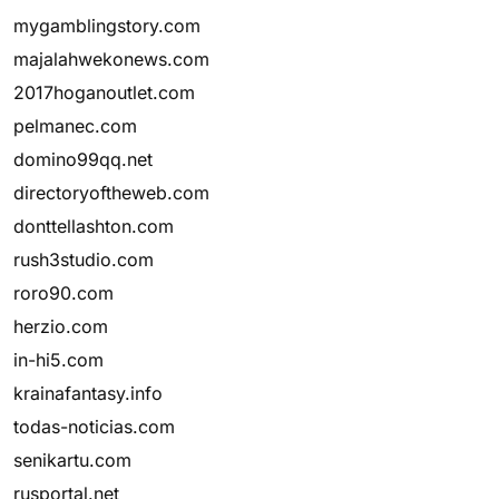
mygamblingstory.com
majalahwekonews.com
2017hoganoutlet.com
pelmanec.com
domino99qq.net
directoryoftheweb.com
donttellashton.com
rush3studio.com
roro90.com
herzio.com
in-hi5.com
krainafantasy.info
todas-noticias.com
senikartu.com
rusportal.net