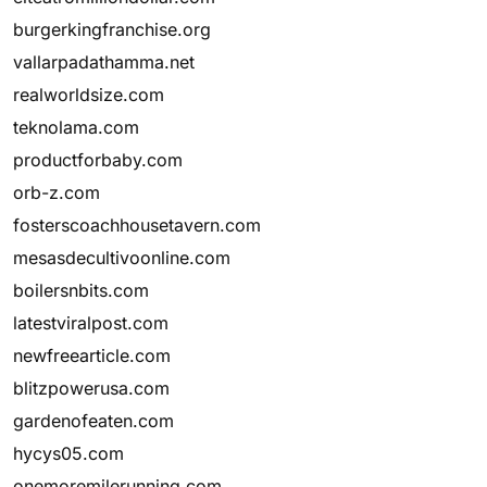
burgerkingfranchise.org
vallarpadathamma.net
realworldsize.com
teknolama.com
productforbaby.com
orb-z.com
fosterscoachhousetavern.com
mesasdecultivoonline.com
boilersnbits.com
latestviralpost.com
newfreearticle.com
blitzpowerusa.com
gardenofeaten.com
hycys05.com
onemoremilerunning.com