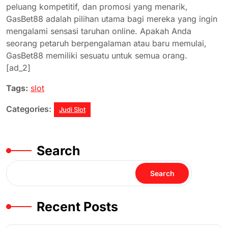
peluang kompetitif, dan promosi yang menarik,
GasBet88 adalah pilihan utama bagi mereka yang ingin
mengalami sensasi taruhan online. Apakah Anda
seorang petaruh berpengalaman atau baru memulai,
GasBet88 memiliki sesuatu untuk semua orang.
[ad_2]
Tags:
slot
Categories:
Judi Slot
Search
Search
Recent Posts