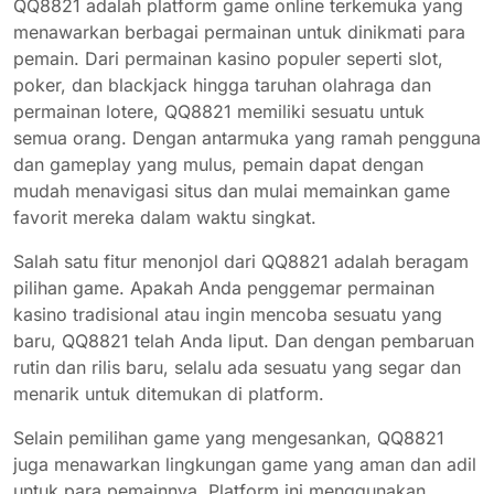
QQ8821 adalah platform game online terkemuka yang
menawarkan berbagai permainan untuk dinikmati para
pemain. Dari permainan kasino populer seperti slot,
poker, dan blackjack hingga taruhan olahraga dan
permainan lotere, QQ8821 memiliki sesuatu untuk
semua orang. Dengan antarmuka yang ramah pengguna
dan gameplay yang mulus, pemain dapat dengan
mudah menavigasi situs dan mulai memainkan game
favorit mereka dalam waktu singkat.
Salah satu fitur menonjol dari QQ8821 adalah beragam
pilihan game. Apakah Anda penggemar permainan
kasino tradisional atau ingin mencoba sesuatu yang
baru, QQ8821 telah Anda liput. Dan dengan pembaruan
rutin dan rilis baru, selalu ada sesuatu yang segar dan
menarik untuk ditemukan di platform.
Selain pemilihan game yang mengesankan, QQ8821
juga menawarkan lingkungan game yang aman dan adil
untuk para pemainnya. Platform ini menggunakan