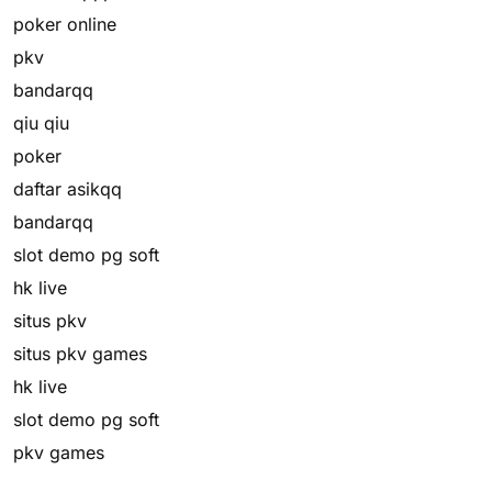
poker online
pkv
bandarqq
qiu qiu
poker
daftar asikqq
bandarqq
slot demo pg soft
hk live
situs pkv
situs pkv games
hk live
slot demo pg soft
pkv games