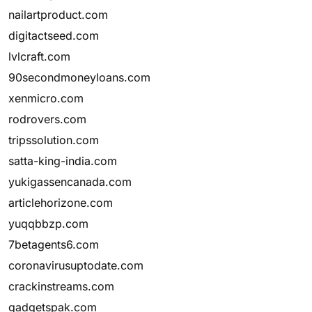
nailartproduct.com
digitactseed.com
lvlcraft.com
90secondmoneyloans.com
xenmicro.com
rodrovers.com
tripssolution.com
satta-king-india.com
yukigassencanada.com
articlehorizone.com
yuqqbbzp.com
7betagents6.com
coronavirusuptodate.com
crackinstreams.com
gadgetspak.com