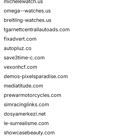
michelewatch.us
omega--watches.us
breitling-watches.us
tgarnettcentrallautoads.com
fixadvert.com
autopluz.co
save3time-c.com
vexonhcf.com
demos-pixelsparadise.com
mediatitude.com
prewarmotorcycles.com
simracinglinks.com
dosyamerkezi.net
le-surrealisme.com
showcasebeauty.com