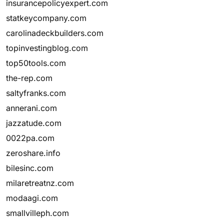
insurancepolicyexpert.com
statkeycompany.com
carolinadeckbuilders.com
topinvestingblog.com
top50tools.com
the-rep.com
saltyfranks.com
annerani.com
jazzatude.com
0022pa.com
zeroshare.info
bilesinc.com
milaretreatnz.com
modaagi.com
smallvilleph.com