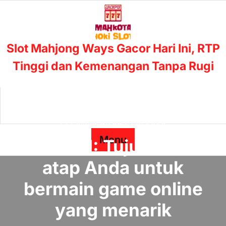
Skip
to
content
Slot Mahjong Ways Gacor Hari Ini, RTP
Tinggi dan Kemenangan Tanpa Rugi
Posted On July 23, 2025
Menu
QQ8821: Tujuan satu
atap Anda untuk
bermain game online
yang menarik