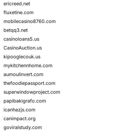
ericreed.net
fluxetine.com
mobilecasino8760.com
betqq3.net
casinoloans5.us
CasinoAuction.us
kipooglecouk.us
mykitchennhome.com
aumoulinvert.com
thefoodiepassport.com
superwindowproject.com
papibakigrafo.com
icanhazjs.com
canimpact.org
goviralstudy.com