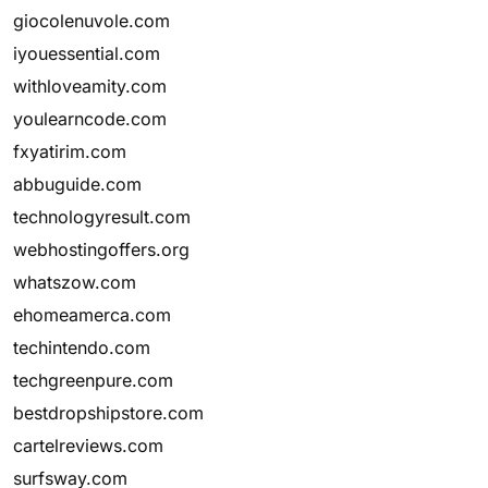
giocolenuvole.com
iyouessential.com
withloveamity.com
youlearncode.com
fxyatirim.com
abbuguide.com
technologyresult.com
webhostingoffers.org
whatszow.com
ehomeamerca.com
techintendo.com
techgreenpure.com
bestdropshipstore.com
cartelreviews.com
surfsway.com