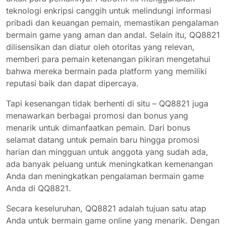
teknologi enkripsi canggih untuk melindungi informasi
pribadi dan keuangan pemain, memastikan pengalaman
bermain game yang aman dan andal. Selain itu, QQ8821
dilisensikan dan diatur oleh otoritas yang relevan,
memberi para pemain ketenangan pikiran mengetahui
bahwa mereka bermain pada platform yang memiliki
reputasi baik dan dapat dipercaya.
Tapi kesenangan tidak berhenti di situ – QQ8821 juga
menawarkan berbagai promosi dan bonus yang
menarik untuk dimanfaatkan pemain. Dari bonus
selamat datang untuk pemain baru hingga promosi
harian dan mingguan untuk anggota yang sudah ada,
ada banyak peluang untuk meningkatkan kemenangan
Anda dan meningkatkan pengalaman bermain game
Anda di QQ8821.
Secara keseluruhan, QQ8821 adalah tujuan satu atap
Anda untuk bermain game online yang menarik. Dengan