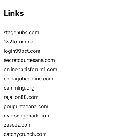
Links
stagehubs.com
1x2forum.net
login99bet.com
secretcourtesans.com
onlinebahisforum1.com
chicagoheadline.com
camming.org
rajalion88.com
goupuntacana.com
riversedgepark.com
zaseez.com
catchycrunch.com