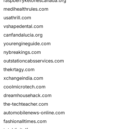
raspberryketonescanada.org
medihealthrules.com
usathrill.com
vshapedental.com
canfandalucia.org
yourengineguide.com
nybreakings.com
outstationcabsservices.com
thekrtagy.com
xchangeindia.com
coolmicrotech.com
dreamhousehack.com
the-techteacher.com
automobilenews-online.com
fashionalltimes.com