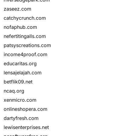
zaseez.com
catchycrunch.com
nofaphub.com
nefertitingalls.com
patsyscreations.com
income4proof.com
educaritas.org
lensajelajah.com
betflik09.net
ncaq.org
xenmicro.com
onlineshopera.com
dartyfresh.com
lewisenterprises.net