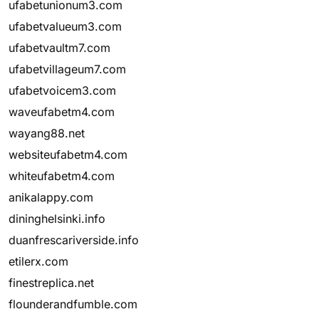
ufabetunionum3.com
ufabetvalueum3.com
ufabetvaultm7.com
ufabetvillageum7.com
ufabetvoicem3.com
waveufabetm4.com
wayang88.net
websiteufabetm4.com
whiteufabetm4.com
anikalappy.com
dininghelsinki.info
duanfrescariverside.info
etilerx.com
finestreplica.net
flounderandfumble.com