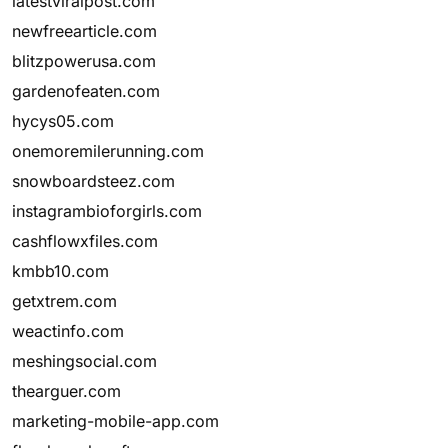
latestviralpost.com
newfreearticle.com
blitzpowerusa.com
gardenofeaten.com
hycys05.com
onemoremilerunning.com
snowboardsteez.com
instagrambioforgirls.com
cashflowxfiles.com
kmbb10.com
getxtrem.com
weactinfo.com
meshingsocial.com
thearguer.com
marketing-mobile-app.com