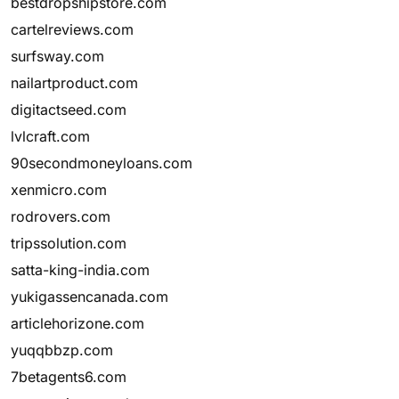
bestdropshipstore.com
cartelreviews.com
surfsway.com
nailartproduct.com
digitactseed.com
lvlcraft.com
90secondmoneyloans.com
xenmicro.com
rodrovers.com
tripssolution.com
satta-king-india.com
yukigassencanada.com
articlehorizone.com
yuqqbbzp.com
7betagents6.com