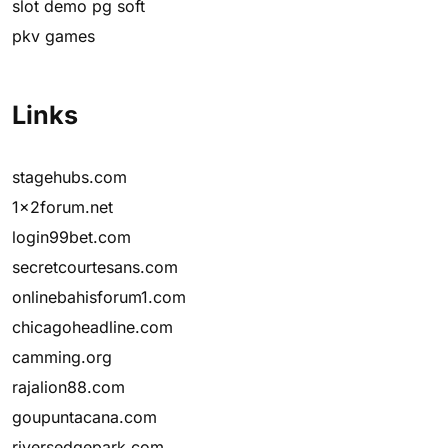
slot demo pg soft
pkv games
Links
stagehubs.com
1x2forum.net
login99bet.com
secretcourtesans.com
onlinebahisforum1.com
chicagoheadline.com
camming.org
rajalion88.com
goupuntacana.com
riversedgepark.com