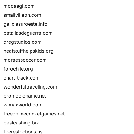
modaagi.com
smallvilleph.com
galiciasuroeste.info
batallasdeguerra.com
dregstudios.com
neatstuffhelpskids.org
moraessoccer.com
forochile.org
chart-track.com
wonderfultraveling.com
promocioname.net
wimaxworld.com
freeonlinecricketgames.net
bestcashing.biz
firerestrictions.us