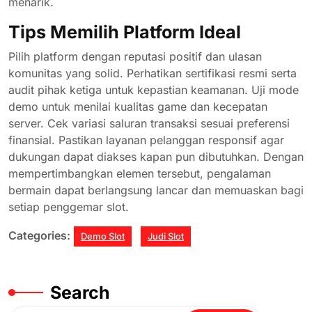
menarik.
Tips Memilih Platform Ideal
Pilih platform dengan reputasi positif dan ulasan
komunitas yang solid. Perhatikan sertifikasi resmi serta
audit pihak ketiga untuk kepastian keamanan. Uji mode
demo untuk menilai kualitas game dan kecepatan
server. Cek variasi saluran transaksi sesuai preferensi
finansial. Pastikan layanan pelanggan responsif agar
dukungan dapat diakses kapan pun dibutuhkan. Dengan
mempertimbangkan elemen tersebut, pengalaman
bermain dapat berlangsung lancar dan memuaskan bagi
setiap penggemar slot.
Categories:
Demo Slot
Judi Slot
Search