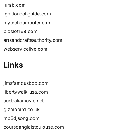
lurab.com
ignitioncoilguide.com
mytechcomputer.com
bioslot168.com
artsandcraftsauthority.com
webservicelive.com
Links
jimsfamousbbq.com
libertywalk-usa.com
australiamovie.net
gizmobird.co.uk
mp3djsong.com
coursdanglaistoulouse.com