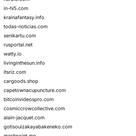
in-hi5.com
krainafantasy.info
todas-noticias.com
senikartu.com
rusportal.net
watty.io
livinginthesun.info
itsriz.com
cargoods.shop
capetownacupuncture.com
bitcoinvideospro.com
cosmiccrowcollective.com
alain-jacquet.com
gotisouizakayabakeneko.com
meshpoint.me