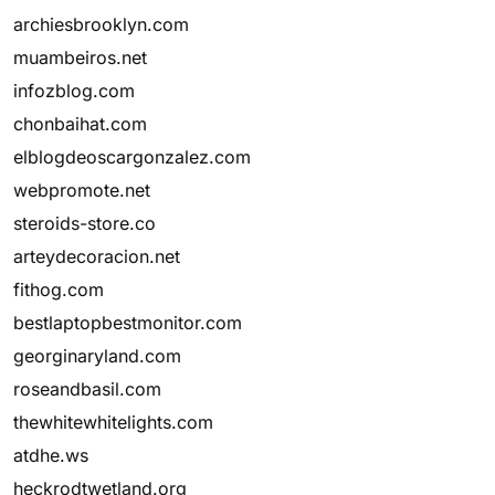
archiesbrooklyn.com
muambeiros.net
infozblog.com
chonbaihat.com
elblogdeoscargonzalez.com
webpromote.net
steroids-store.co
arteydecoracion.net
fithog.com
bestlaptopbestmonitor.com
georginaryland.com
roseandbasil.com
thewhitewhitelights.com
atdhe.ws
heckrodtwetland.org