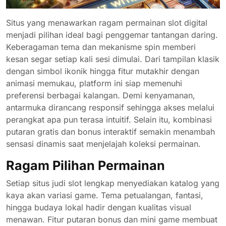
Situs yang menawarkan ragam permainan slot digital
menjadi pilihan ideal bagi penggemar tantangan daring.
Keberagaman tema dan mekanisme spin memberi
kesan segar setiap kali sesi dimulai. Dari tampilan klasik
dengan simbol ikonik hingga fitur mutakhir dengan
animasi memukau, platform ini siap memenuhi
preferensi berbagai kalangan. Demi kenyamanan,
antarmuka dirancang responsif sehingga akses melalui
perangkat apa pun terasa intuitif. Selain itu, kombinasi
putaran gratis dan bonus interaktif semakin menambah
sensasi dinamis saat menjelajah koleksi permainan.
Ragam Pilihan Permainan
Setiap situs judi slot lengkap menyediakan katalog yang
kaya akan variasi game. Tema petualangan, fantasi,
hingga budaya lokal hadir dengan kualitas visual
menawan. Fitur putaran bonus dan mini game membuat