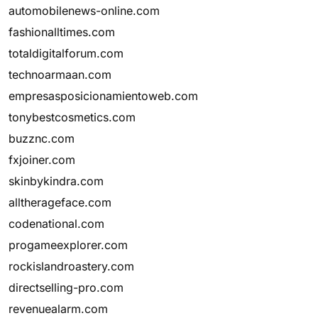
automobilenews-online.com
fashionalltimes.com
totaldigitalforum.com
technoarmaan.com
empresasposicionamientoweb.com
tonybestcosmetics.com
buzznc.com
fxjoiner.com
skinbykindra.com
alltherageface.com
codenational.com
progameexplorer.com
rockislandroastery.com
directselling-pro.com
revenuealarm.com