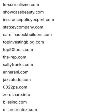
le-surrealisme.com
showcasebeauty.com
insurancepolicyexpert.com
statkeycompany.com
carolinadeckbuilders.com
topinvestingblog.com
top50tools.com
the-rep.com
saltyfranks.com
annerani.com
jazzatude.com
0022pa.com
zeroshare.info
bilesinc.com
milaretreatnz.com