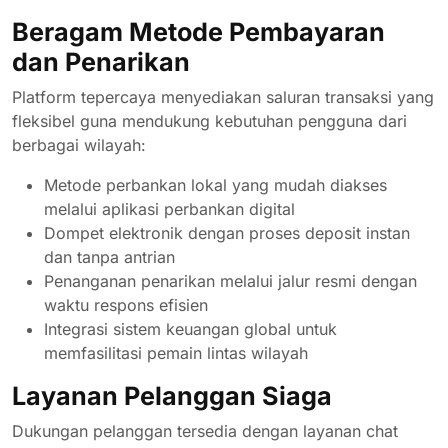
Beragam Metode Pembayaran
dan Penarikan
Platform tepercaya menyediakan saluran transaksi yang
fleksibel guna mendukung kebutuhan pengguna dari
berbagai wilayah:
Metode perbankan lokal yang mudah diakses
melalui aplikasi perbankan digital
Dompet elektronik dengan proses deposit instan
dan tanpa antrian
Penanganan penarikan melalui jalur resmi dengan
waktu respons efisien
Integrasi sistem keuangan global untuk
memfasilitasi pemain lintas wilayah
Layanan Pelanggan Siaga
Dukungan pelanggan tersedia dengan layanan chat