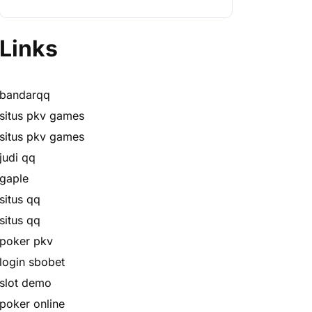
Links
bandarqq
situs pkv games
situs pkv games
judi qq
gaple
situs qq
situs qq
poker pkv
login sbobet
slot demo
poker online