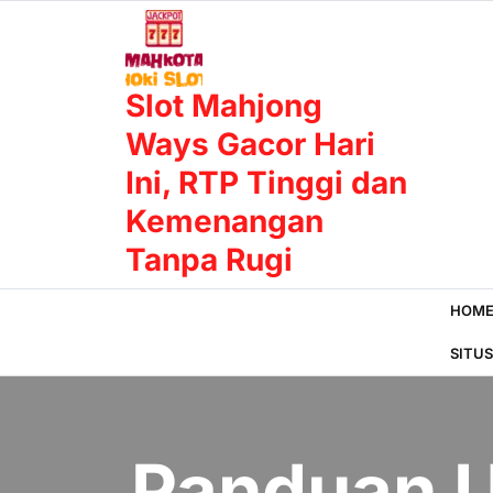
Skip
to
content
Slot Mahjong
Ways Gacor Hari
Ini, RTP Tinggi dan
Kemenangan
Tanpa Rugi
HOM
SITU
Panduan U