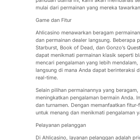
panduan utama ini, kami akan membahas sem
mulai dari permainan yang mereka tawarka
Game dan Fitur
Ahlicasino menawarkan beragam permainan u
dan permainan dealer langsung. Beberapa per
Starburst, Book of Dead, dan Gonzo’s Quest
dapat menikmati permainan klasik seperti bl
mencari pengalaman yang lebih mendalam, 
langsung di mana Anda dapat berinteraksi 
real-time.
Selain pilihan permainannya yang beragam, 
meningkatkan pengalaman bermain Anda. Ini
dan turnamen. Dengan memanfaatkan fitur-f
untuk menang dan menikmati pengalaman ya
Pelayanan pelanggan
Di Ahlicasino, layanan pelanggan adalah pr