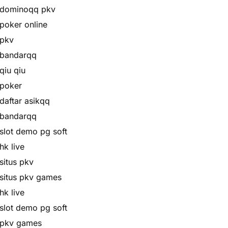
dominoqq pkv
poker online
pkv
bandarqq
qiu qiu
poker
daftar asikqq
bandarqq
slot demo pg soft
hk live
situs pkv
situs pkv games
hk live
slot demo pg soft
pkv games