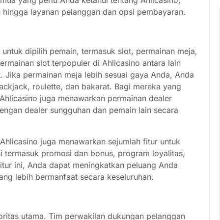
ua yang perlu Anda ketahui tentang Ahlicasino,
n hingga layanan pelanggan dan opsi pembayaran.
ntuk dipilih pemain, termasuk slot, permainan meja,
mainan slot terpopuler di Ahlicasino antara lain
. Jika permainan meja lebih sesuai gaya Anda, Anda
ackjack, roulette, dan bakarat. Bagi mereka yang
Ahlicasino juga menawarkan permainan dealer
dengan dealer sungguhan dan pemain lain secara
Ahlicasino juga menawarkan sejumlah fitur untuk
 termasuk promosi dan bonus, program loyalitas,
itur ini, Anda dapat meningkatkan peluang Anda
ng lebih bermanfaat secara keseluruhan.
ioritas utama. Tim perwakilan dukungan pelanggan