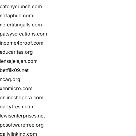
catchycrunch.com
nofaphub.com
nefertitingalls.com
patsyscreations.com
income4proof.com
educaritas.org
lensajelajah.com
betflik09.net
ncaq.org
xenmicro.com
onlineshopera.com
dartyfresh.com
lewisenterprises.net
pcsoftwarefree.org
dailylinking.com