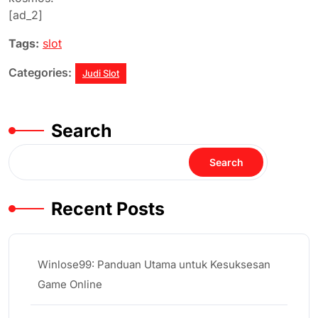
[ad_2]
Tags:
slot
Categories:
Judi Slot
Search
Search
Recent Posts
Winlose99: Panduan Utama untuk Kesuksesan
Game Online