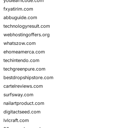
youlearncode.com
fxyatirim.com
abbuguide.com
technologyresult.com
webhostingoffers.org
whatszow.com
ehomeamerca.com
techintendo.com
techgreenpure.com
bestdropshipstore.com
cartelreviews.com
surfsway.com
nailartproduct.com
digitactseed.com
lvlcraft.com