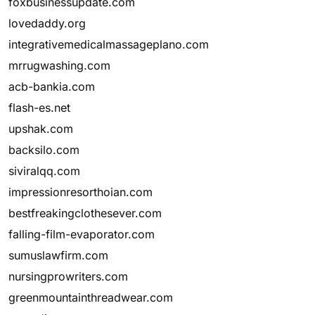
foxbusinessupdate.com
lovedaddy.org
integrativemedicalmassageplano.com
mrrugwashing.com
acb-bankia.com
flash-es.net
upshak.com
backsilo.com
siviralqq.com
impressionresorthoian.com
bestfreakingclothesever.com
falling-film-evaporator.com
sumuslawfirm.com
nursingprowriters.com
greenmountainthreadwear.com