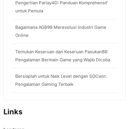
Pengertian Parlay4D: Panduan Komprehensif
untuk Pemula
Bagaimana AGB99 Merevolusi Industri Game
Online
Temukan Keseruan dan Keseruan Pasukan88:
Pengalaman Bermain Game yang Wajib Dicoba
Bersiaplah untuk Naik Level dengan SGCwin:
Pengalaman Gaming Terbaik
Links