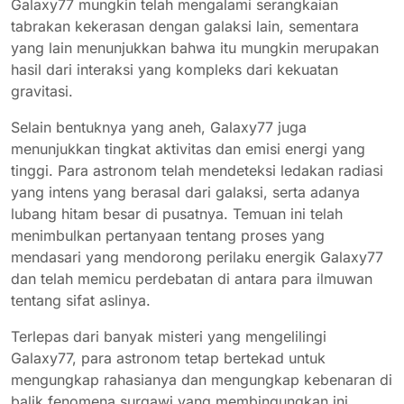
Galaxy77 mungkin telah mengalami serangkaian
tabrakan kekerasan dengan galaksi lain, sementara
yang lain menunjukkan bahwa itu mungkin merupakan
hasil dari interaksi yang kompleks dari kekuatan
gravitasi.
Selain bentuknya yang aneh, Galaxy77 juga
menunjukkan tingkat aktivitas dan emisi energi yang
tinggi. Para astronom telah mendeteksi ledakan radiasi
yang intens yang berasal dari galaksi, serta adanya
lubang hitam besar di pusatnya. Temuan ini telah
menimbulkan pertanyaan tentang proses yang
mendasari yang mendorong perilaku energik Galaxy77
dan telah memicu perdebatan di antara para ilmuwan
tentang sifat aslinya.
Terlepas dari banyak misteri yang mengelilingi
Galaxy77, para astronom tetap bertekad untuk
mengungkap rahasianya dan mengungkap kebenaran di
balik fenomena surgawi yang membingungkan ini.