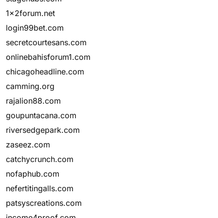
1x2forum.net
login99bet.com
secretcourtesans.com
onlinebahisforum1.com
chicagoheadline.com
camming.org
rajalion88.com
goupuntacana.com
riversedgepark.com
zaseez.com
catchycrunch.com
nofaphub.com
nefertitingalls.com
patsyscreations.com
income4proof.com