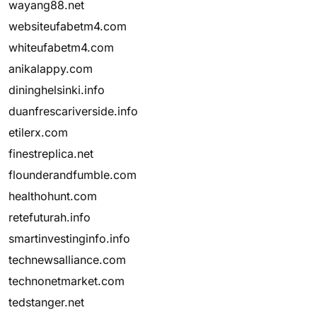
wayang88.net
websiteufabetm4.com
whiteufabetm4.com
anikalappy.com
dininghelsinki.info
duanfrescariverside.info
etilerx.com
finestreplica.net
flounderandfumble.com
healthohunt.com
retefuturah.info
smartinvestinginfo.info
technewsalliance.com
technonetmarket.com
tedstanger.net