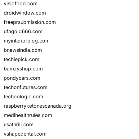
visiofood.com
droidwindow.com
freeprsubmission.com
ufagold666.com
myinteriorblog.com
bnewsindia.com
techiepick.com
bamzyshop.com
pondycars.com
techonfutures.com
techoologic.com
raspberryketonescanada.org
medihealthrules.com
usathrill.com
vshapedental.com