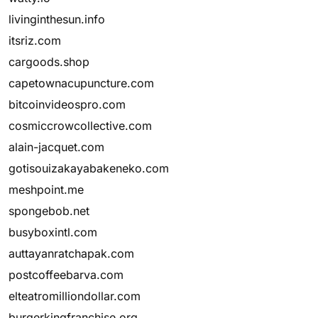
livinginthesun.info
itsriz.com
cargoods.shop
capetownacupuncture.com
bitcoinvideospro.com
cosmiccrowcollective.com
alain-jacquet.com
gotisouizakayabakeneko.com
meshpoint.me
spongebob.net
busyboxintl.com
auttayanratchapak.com
postcoffeebarva.com
elteatromilliondollar.com
burgerkingfranchise.org