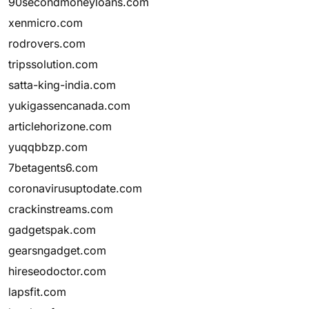
90secondmoneyloans.com
xenmicro.com
rodrovers.com
tripssolution.com
satta-king-india.com
yukigassencanada.com
articlehorizone.com
yuqqbbzp.com
7betagents6.com
coronavirusuptodate.com
crackinstreams.com
gadgetspak.com
gearsngadget.com
hireseodoctor.com
lapsfit.com