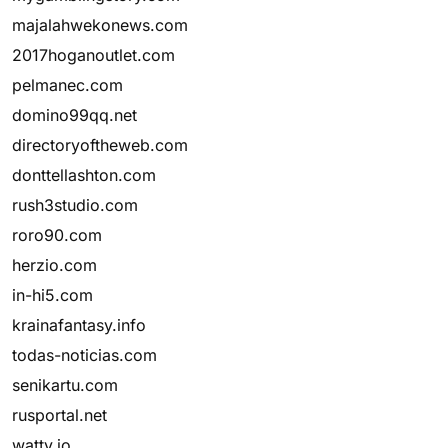
majalahwekonews.com
2017hoganoutlet.com
pelmanec.com
domino99qq.net
directoryoftheweb.com
donttellashton.com
rush3studio.com
roro90.com
herzio.com
in-hi5.com
krainafantasy.info
todas-noticias.com
senikartu.com
rusportal.net
watty.io