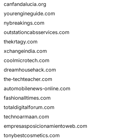
canfandalucia.org
yourengineguide.com
nybreakings.com
outstationcabsservices.com
thekrtagy.com
xchangeindia.com
coolmicrotech.com
dreamhousehack.com
the-techteacher.com
automobilenews-online.com
fashionalltimes.com
totaldigitalforum.com
technoarmaan.com
empresasposicionamientoweb.com
tonybestcosmetics.com