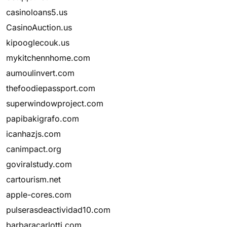
casinoloans5.us
CasinoAuction.us
kipooglecouk.us
mykitchennhome.com
aumoulinvert.com
thefoodiepassport.com
superwindowproject.com
papibakigrafo.com
icanhazjs.com
canimpact.org
goviralstudy.com
cartourism.net
apple-cores.com
pulserasdeactividad10.com
barbaracarlotti.com