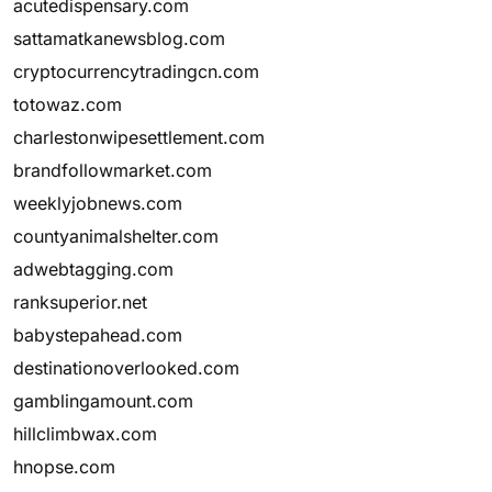
acutedispensary.com
sattamatkanewsblog.com
cryptocurrencytradingcn.com
totowaz.com
charlestonwipesettlement.com
brandfollowmarket.com
weeklyjobnews.com
countyanimalshelter.com
adwebtagging.com
ranksuperior.net
babystepahead.com
destinationoverlooked.com
gamblingamount.com
hillclimbwax.com
hnopse.com