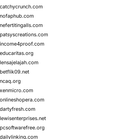
catchycrunch.com
nofaphub.com
nefertitingalls.com
patsyscreations.com
income4proof.com
educaritas.org
lensajelajah.com
betflik09.net
ncaq.org
xenmicro.com
onlineshopera.com
dartyfresh.com
lewisenterprises.net
pcsoftwarefree.org
dailylinking.com