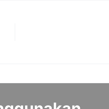
enggunakan