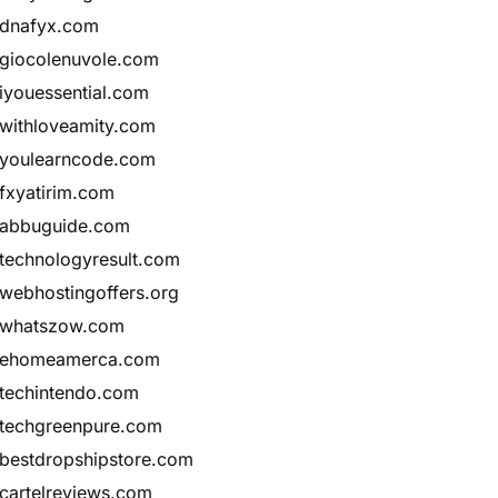
dnafyx.com
giocolenuvole.com
iyouessential.com
withloveamity.com
youlearncode.com
fxyatirim.com
abbuguide.com
technologyresult.com
webhostingoffers.org
whatszow.com
ehomeamerca.com
techintendo.com
techgreenpure.com
bestdropshipstore.com
cartelreviews.com