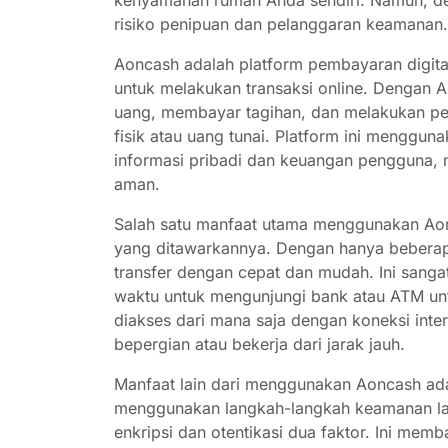
kenyamanan rumah Anda sendiri. Namun, de
risiko penipuan dan pelanggaran keamanan.
Aoncash adalah platform pembayaran digi
untuk melakukan transaksi online. Dengan
uang, membayar tagihan, dan melakukan pem
fisik atau uang tunai. Platform ini menggun
informasi pribadi dan keuangan pengguna,
aman.
Salah satu manfaat utama menggunakan Aon
yang ditawarkannya. Dengan hanya bebera
transfer dengan cepat dan mudah. Ini sanga
waktu untuk mengunjungi bank atau ATM untu
diakses dari mana saja dengan koneksi inte
bepergian atau bekerja dari jarak jauh.
Manfaat lain dari menggunakan Aoncash ada
menggunakan langkah-langkah keamanan lanj
enkripsi dan otentikasi dua faktor. Ini me