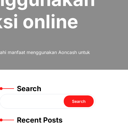
si online
ahi manfaat menggunakan Aoncash untuk
Search
Search
Recent Posts