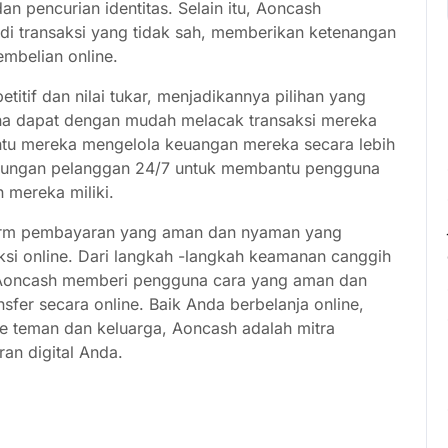
n pencurian identitas. Selain itu, Aoncash
di transaksi yang tidak sah, memberikan ketenangan
mbelian online.
itif dan nilai tukar, menjadikannya pilihan yang
una dapat dengan mudah melacak transaksi mereka
tu mereka mengelola keuangan mereka secara lebih
dukungan pelanggan 24/7 untuk membantu pengguna
mereka miliki.
form pembayaran yang aman dan nyaman yang
si online. Dari langkah -langkah keamanan canggih
a, Aoncash memberi pengguna cara yang aman dan
fer secara online. Baik Anda berbelanja online,
e teman dan keluarga, Aoncash adalah mitra
an digital Anda.