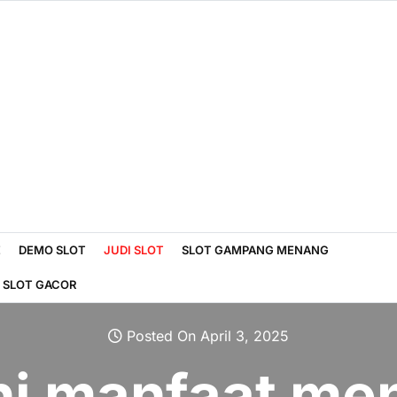
E
DEMO SLOT
JUDI SLOT
SLOT GAMPANG MENANG
S SLOT GACOR
Posted On April 3, 2025
hi manfaat m