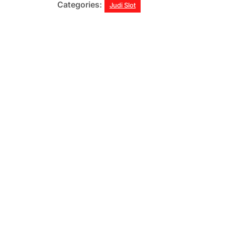
Categories:
Judi Slot