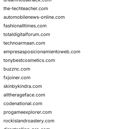
the-techteacher.com
automobilenews-online.com
fashionalltimes.com
totaldigitalforum.com
technoarmaan.com
empresasposicionamientoweb.com
tonybestcosmetics.com
buzznc.com
fxjoiner.com
skinbykindra.com
alltherageface.com
codenational.com
progameexplorer.com
rockislandroastery.com