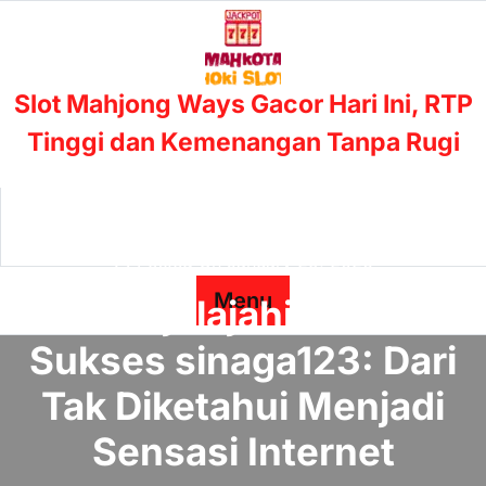
Skip
to
content
Slot Mahjong Ways Gacor Hari Ini, RTP
Tinggi dan Kemenangan Tanpa Rugi
Posted On January 29, 2026
Menu
Menjelajahi Kisah
Sukses sinaga123: Dari
Tak Diketahui Menjadi
Sensasi Internet