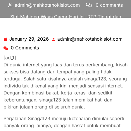
admin@mahkotahokislot.com
0 comments
Slot Mahjong Ways Gacor Hari Ini, RTP Tinggi dan
Kemenangan Tanpa Rugi
>>
Judi Slot
>> Menjelajahi
Kisah Sukses sinaga123: Dari Tak Diketahui Menjadi
Sensasi Internet
January 29, 2026
admin@mahkotahokislot.com
January
adm
29,
0 Comments
2026
[ad_1]
Di dunia internet yang luas dan terus berkembang, kisah
sukses bisa datang dari tempat yang paling tidak
terduga. Salah satu kisahnya adalah sinaga123, seorang
individu tak dikenal yang kini menjadi sensasi internet.
Dengan kombinasi bakat, kerja keras, dan sedikit
keberuntungan, sinaga123 telah memikat hati dan
pikiran jutaan orang di seluruh dunia.
Perjalanan Sinaga123 menuju ketenaran dimulai seperti
banyak orang lainnya, dengan hasrat untuk membuat