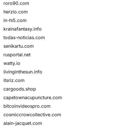
roro90.com
herzio.com
in-hi5.com
krainafantasy.info
todas-noticias.com
senikartu.com
rusportal.net
watty.io
livinginthesun.info
itsriz.com
cargoods.shop
capetownacupuncture.com
bitcoinvideospro.com
cosmiccrowcollective.com
alain-jacquet.com