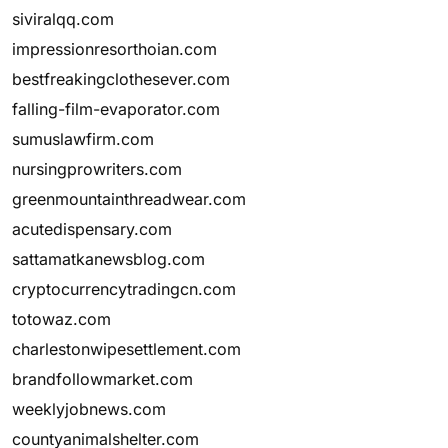
siviralqq.com
impressionresorthoian.com
bestfreakingclothesever.com
falling-film-evaporator.com
sumuslawfirm.com
nursingprowriters.com
greenmountainthreadwear.com
acutedispensary.com
sattamatkanewsblog.com
cryptocurrencytradingcn.com
totowaz.com
charlestonwipesettlement.com
brandfollowmarket.com
weeklyjobnews.com
countyanimalshelter.com