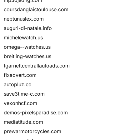
mp3djsong.com
coursdanglaistoulouse.com
neptunuslex.com
auguri-di-natale.info
michelewatch.us
omega--watches.us
breitling-watches.us
tgarnettcentrallautoads.com
fixadvert.com
autopluz.co
save3time-c.com
vexonhcf.com
demos-pixelsparadise.com
mediatitude.com
prewarmotorcycles.com