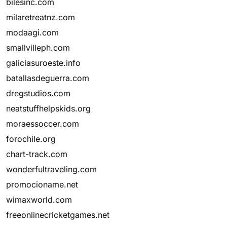
bilesinc.com
milaretreatnz.com
modaagi.com
smallvilleph.com
galiciasuroeste.info
batallasdeguerra.com
dregstudios.com
neatstuffhelpskids.org
moraessoccer.com
forochile.org
chart-track.com
wonderfultraveling.com
promocioname.net
wimaxworld.com
freeonlinecricketgames.net