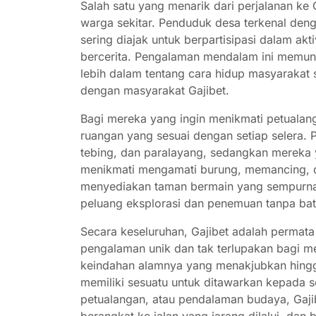
Salah satu yang menarik dari perjalanan ke
warga sekitar. Penduduk desa terkenal de
sering diajak untuk berpartisipasi dalam akt
bercerita. Pengalaman mendalam ini memu
lebih dalam tentang cara hidup masyarakat
dengan masyarakat Gajibet.
Bagi mereka yang ingin menikmati petualang
ruangan yang sesuai dengan setiap selera. P
tebing, dan paralayang, sedangkan mereka 
menikmati mengamati burung, memancing, 
menyediakan taman bermain yang sempurna 
peluang eksplorasi dan penemuan tanpa bat
Secara keseluruhan, Gajibet adalah permat
pengalaman unik dan tak terlupakan bagi me
keindahan alamnya yang menakjubkan hingga
memiliki sesuatu untuk ditawarkan kepada se
petualangan, atau pendalaman budaya, Gaji