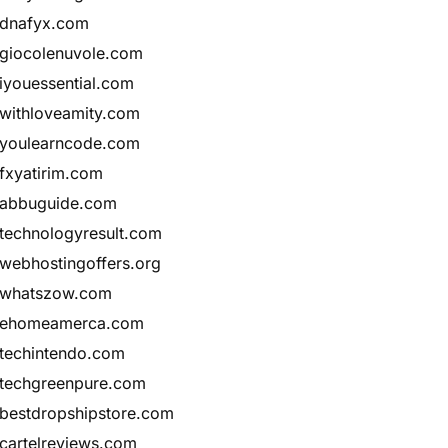
dnafyx.com
giocolenuvole.com
iyouessential.com
withloveamity.com
youlearncode.com
fxyatirim.com
abbuguide.com
technologyresult.com
webhostingoffers.org
whatszow.com
ehomeamerca.com
techintendo.com
techgreenpure.com
bestdropshipstore.com
cartelreviews.com