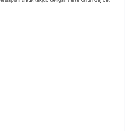
bersiaplah untuk takjub dengan harta karun Gajibet