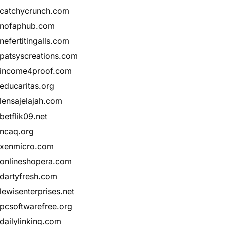
catchycrunch.com
nofaphub.com
nefertitingalls.com
patsyscreations.com
income4proof.com
educaritas.org
lensajelajah.com
betflik09.net
ncaq.org
xenmicro.com
onlineshopera.com
dartyfresh.com
lewisenterprises.net
pcsoftwarefree.org
dailylinking.com