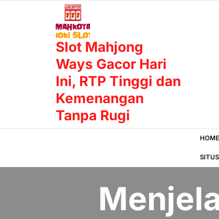
Skip
to
content
Slot Mahjong
Ways Gacor Hari
Ini, RTP Tinggi dan
Kemenangan
Tanpa Rugi
HOM
SITU
Menjela