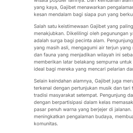
wisata populer lainnya. Dari keindahan al
yang kaya, Gajibet menawarkan pengalaman 
kesan mendalam bagi siapa pun yang berku
Salah satu keistimewaan Gajibet yang pal
menakjubkan. Dikelilingi oleh pegunungan ya
adalah surga bagi pecinta alam. Pengunjung
yang masih asli, mengagumi air terjun yan
dan fauna yang menjadikan wilayah ini seb
memberikan latar belakang sempurna untuk 
ideal bagi mereka yang mencari pelarian da
Selain keindahan alamnya, Gajibet juga me
terkenal dengan pertunjukan musik dan tari
tradisi masyarakat setempat. Pengunjung d
dengan berpartisipasi dalam kelas memasak,
pasar penuh warna yang berjejer di jalana
meningkatkan pengalaman budaya, membuat 
komunitas.