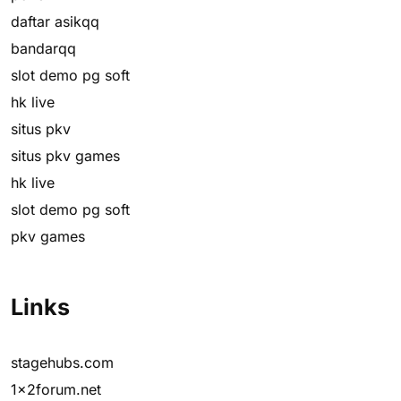
daftar asikqq
bandarqq
slot demo pg soft
hk live
situs pkv
situs pkv games
hk live
slot demo pg soft
pkv games
Links
stagehubs.com
1x2forum.net