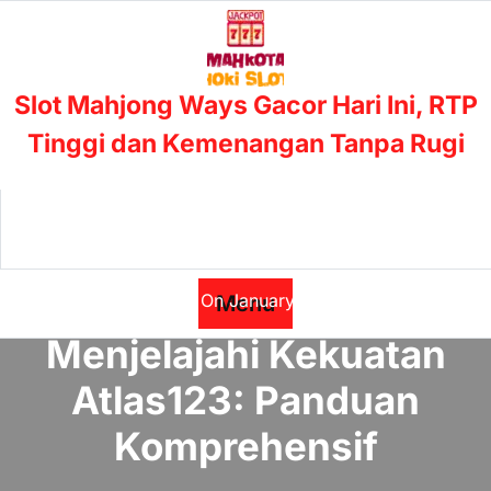
Skip
to
content
Slot Mahjong Ways Gacor Hari Ini, RTP
Tinggi dan Kemenangan Tanpa Rugi
Posted On January 25, 2025
Menu
Menjelajahi Kekuatan
Atlas123: Panduan
Komprehensif