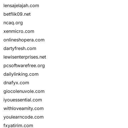
lensajelajah.com
betflik09.net
ncaq.org
xenmicro.com
onlineshopera.com
dartyfresh.com
lewisenterprises.net
pcsoftwarefree.org
dailylinking.com
dnafyx.com
giocolenuvole.com
iyouessential.com
withloveamity.com
youlearncode.com
fxyatirim.com