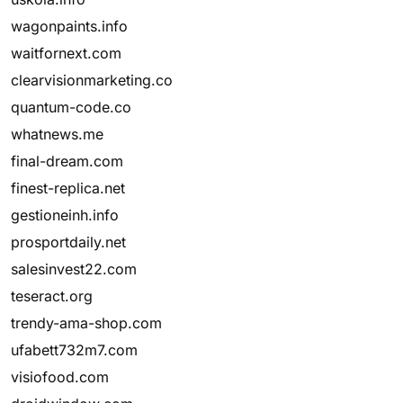
wagonpaints.info
waitfornext.com
clearvisionmarketing.co
quantum-code.co
whatnews.me
final-dream.com
finest-replica.net
gestioneinh.info
prosportdaily.net
salesinvest22.com
teseract.org
trendy-ama-shop.com
ufabett732m7.com
visiofood.com