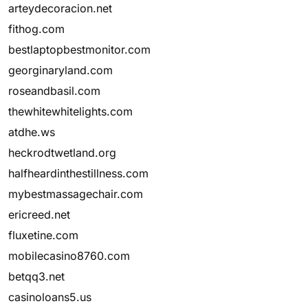
arteydecoracion.net
fithog.com
bestlaptopbestmonitor.com
georginaryland.com
roseandbasil.com
thewhitewhitelights.com
atdhe.ws
heckrodtwetland.org
halfheardinthestillness.com
mybestmassagechair.com
ericreed.net
fluxetine.com
mobilecasino8760.com
betqq3.net
casinoloans5.us