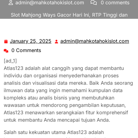
admin@mahkotahokislot.com
0 comments
Slot Mahjong Ways Gacor Hari Ini, RTP Tinggi dan
Kemenangan Tanpa Rugi
>>
Judi Slot
>> Menjelajahi
Kekuatan Atlas123: Panduan Komprehensif
January 25, 2025
admin@mahkotahokislot.com
January
adm
25,
0 Comments
2025
[ad_1]
Atlas123 adalah alat canggih yang dapat membantu
individu dan organisasi menyederhanakan proses
analisis dan visualisasi data mereka. Baik Anda seorang
ilmuwan data yang ingin memahami kumpulan data
kompleks atau analis bisnis yang membutuhkan
wawasan untuk mendorong pengambilan keputusan,
Atlas123 menawarkan serangkaian fitur komprehensif
untuk membantu Anda mencapai tujuan Anda.
Salah satu kekuatan utama Atlas123 adalah