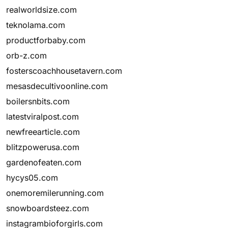
realworldsize.com
teknolama.com
productforbaby.com
orb-z.com
fosterscoachhousetavern.com
mesasdecultivoonline.com
boilersnbits.com
latestviralpost.com
newfreearticle.com
blitzpowerusa.com
gardenofeaten.com
hycys05.com
onemoremilerunning.com
snowboardsteez.com
instagrambioforgirls.com