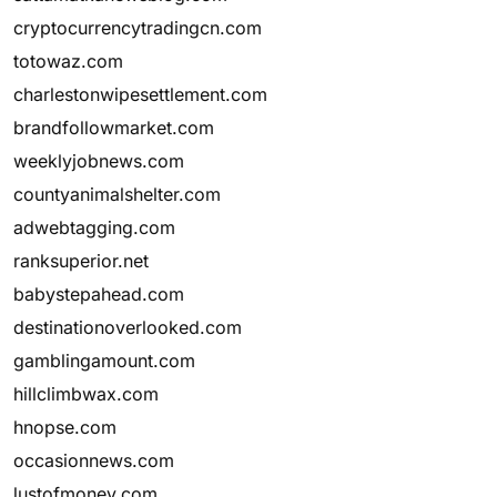
cryptocurrencytradingcn.com
totowaz.com
charlestonwipesettlement.com
brandfollowmarket.com
weeklyjobnews.com
countyanimalshelter.com
adwebtagging.com
ranksuperior.net
babystepahead.com
destinationoverlooked.com
gamblingamount.com
hillclimbwax.com
hnopse.com
occasionnews.com
lustofmoney.com