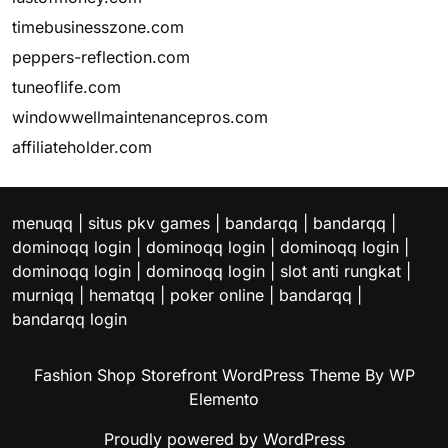
timebusinesszone.com
peppers-reflection.com
tuneoflife.com
windowwellmaintenancepros.com
affiliateholder.com
menuqq
|
situs pkv games
|
bandarqq
|
bandarqq
|
dominoqq login
|
dominoqq login
|
dominoqq login
|
dominoqq login
|
dominoqq login
|
slot anti rungkat
|
murniqq
|
hematqq
|
poker online
|
bandarqq
|
bandarqq login
Fashion Shop Storefront WordPress Theme
By WP
Elemento
Proudly powered by WordPress