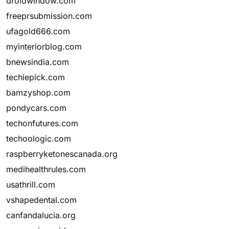
droidwindow.com
freeprsubmission.com
ufagold666.com
myinteriorblog.com
bnewsindia.com
techiepick.com
bamzyshop.com
pondycars.com
techonfutures.com
techoologic.com
raspberryketonescanada.org
medihealthrules.com
usathrill.com
vshapedental.com
canfandalucia.org