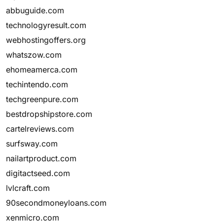
abbuguide.com
technologyresult.com
webhostingoffers.org
whatszow.com
ehomeamerca.com
techintendo.com
techgreenpure.com
bestdropshipstore.com
cartelreviews.com
surfsway.com
nailartproduct.com
digitactseed.com
lvlcraft.com
90secondmoneyloans.com
xenmicro.com