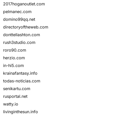
2017hoganoutlet.com
pelmanec.com
domino99qq.net
directoryoftheweb.com
donttellashton.com
rush3studio.com
roro90.com
herzio.com
in-hi5.com
krainafantasy.info
todas-noticias.com
senikartu.com
rusportal.net
watty.io
livinginthesun.info