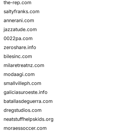
the-rep.com
saltyfranks.com
annerani.com
jazzatude.com
0022pa.com
zeroshare.info
bilesinc.com
milaretreatnz.com
modaagi.com
smallvilleph.com
galiciasuroeste.info
batallasdeguerra.com
dregstudios.com
neatstuffhelpskids.org
moraessoccer.com