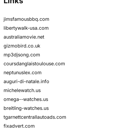
Links
jimsfamousbbq.com
libertywalk-usa.com
australiamovie.net
gizmobird.co.uk
mp3djsong.com
coursdanglaistoulouse.com
neptunuslex.com
auguri-di-natale.info
michelewatch.us
omega--watches.us
breitling-watches.us
tgarnettcentrallautoads.com
fixadvert.com