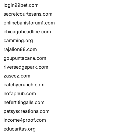
login99bet.com
secretcourtesans.com
onlinebahisforum1.com
chicagoheadline.com
camming.org
rajalion88.com
goupuntacana.com
riversedgepark.com
zaseez.com
catchycrunch.com
nofaphub.com
nefertitingalls.com
patsyscreations.com
income4proof.com
educaritas.org