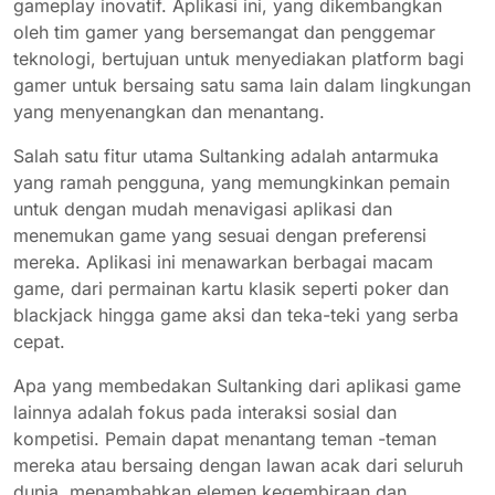
gameplay inovatif. Aplikasi ini, yang dikembangkan
oleh tim gamer yang bersemangat dan penggemar
teknologi, bertujuan untuk menyediakan platform bagi
gamer untuk bersaing satu sama lain dalam lingkungan
yang menyenangkan dan menantang.
Salah satu fitur utama Sultanking adalah antarmuka
yang ramah pengguna, yang memungkinkan pemain
untuk dengan mudah menavigasi aplikasi dan
menemukan game yang sesuai dengan preferensi
mereka. Aplikasi ini menawarkan berbagai macam
game, dari permainan kartu klasik seperti poker dan
blackjack hingga game aksi dan teka-teki yang serba
cepat.
Apa yang membedakan Sultanking dari aplikasi game
lainnya adalah fokus pada interaksi sosial dan
kompetisi. Pemain dapat menantang teman -teman
mereka atau bersaing dengan lawan acak dari seluruh
dunia, menambahkan elemen kegembiraan dan