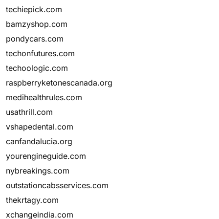
techiepick.com
bamzyshop.com
pondycars.com
techonfutures.com
techoologic.com
raspberryketonescanada.org
medihealthrules.com
usathrill.com
vshapedental.com
canfandalucia.org
yourengineguide.com
nybreakings.com
outstationcabsservices.com
thekrtagy.com
xchangeindia.com