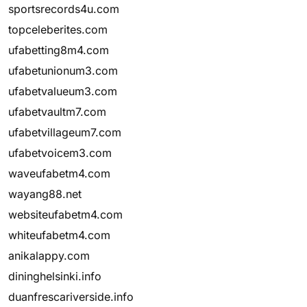
sportsrecords4u.com
topceleberites.com
ufabetting8m4.com
ufabetunionum3.com
ufabetvalueum3.com
ufabetvaultm7.com
ufabetvillageum7.com
ufabetvoicem3.com
waveufabetm4.com
wayang88.net
websiteufabetm4.com
whiteufabetm4.com
anikalappy.com
dininghelsinki.info
duanfrescariverside.info