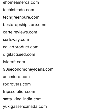
ehomeamerca.com
techintendo.com
techgreenpure.com
bestdropshipstore.com
cartelreviews.com
surfsway.com
nailartproduct.com
digitactseed.com
lvlcraft.com
90secondmoneyloans.com
xenmicro.com
rodrovers.com
tripssolution.com
satta-king-india.com
yukigassencanada.com