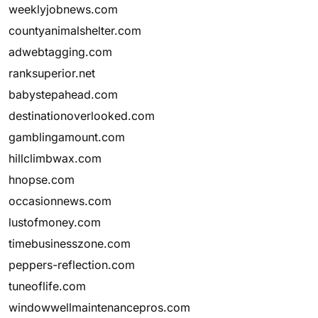
weeklyjobnews.com
countyanimalshelter.com
adwebtagging.com
ranksuperior.net
babystepahead.com
destinationoverlooked.com
gamblingamount.com
hillclimbwax.com
hnopse.com
occasionnews.com
lustofmoney.com
timebusinesszone.com
peppers-reflection.com
tuneoflife.com
windowwellmaintenancepros.com