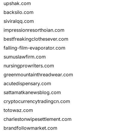
upshak.com
backsilo.com
siviralqq.com
impressionresorthoian.com
bestfreakingclothesever.com
falling-film-evaporator.com
sumuslawfirm.com
nursingprowriters.com
greenmountainthreadwear.com
acutedispensary.com
sattamatkanewsblog.com
cryptocurrencytradingcn.com
totowaz.com
charlestonwipesettlement.com
brandfollowmarket.com