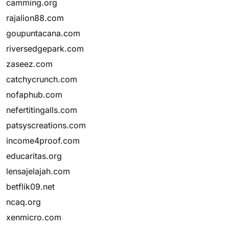
camming.org
rajalion88.com
goupuntacana.com
riversedgepark.com
zaseez.com
catchycrunch.com
nofaphub.com
nefertitingalls.com
patsyscreations.com
income4proof.com
educaritas.org
lensajelajah.com
betflik09.net
ncaq.org
xenmicro.com