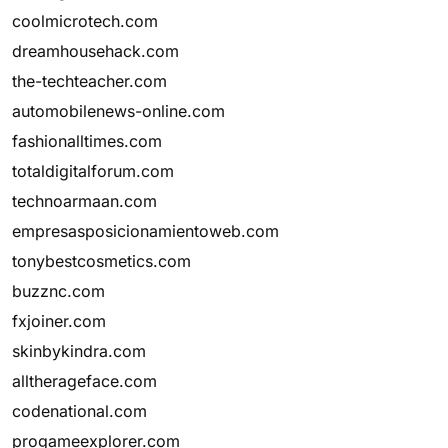
coolmicrotech.com
dreamhousehack.com
the-techteacher.com
automobilenews-online.com
fashionalltimes.com
totaldigitalforum.com
technoarmaan.com
empresasposicionamientoweb.com
tonybestcosmetics.com
buzznc.com
fxjoiner.com
skinbykindra.com
alltherageface.com
codenational.com
progameexplorer.com