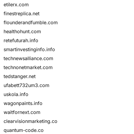
etilerx.com
finestreplica.net
flounderandfumble.com
healthohunt.com
retefuturah.info
smartinvestinginfo.info
technewsalliance.com
technonetmarket.com
tedstanger.net
ufabett732um3.com
uskola.info
wagonpaints.info
waitfornext.com
clearvisionmarketing.co
quantum-code.co