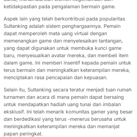
ketidakpastian pada pengalaman bermain game.
Aspek lain yang telah berkontribusi pada popularitas
Sultanking adalah sistem penghargaannya. Pemain
dapat memperoleh mata uang virtual dengan
memenangkan game dan menyelesaikan tantangan,
yang dapat digunakan untuk membuka kunci game
baru, menyesuaikan avatar mereka, dan membeli item
dalam game. Ini memberi insentif kepada pemain untuk
terus bermain dan meningkatkan keterampilan mereka,
menciptakan rasa pencapaian dan kepuasan.
Selain itu, Sultanking secara teratur menjadi tuan rumah
turnamen dan acara di mana pemain dapat bersaing
untuk mendapatkan hadiah uang tunai dan imbalan
eksklusif. Ini telah menarik komunitas gamer yang besar
dan berdedikasi yang terus -menerus berusaha untuk
meningkatkan keterampilan mereka dan memanjat
papan peringkat.