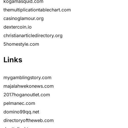
kogamasquid.com
themultiplicationtablechart.com
casinoglamour.org
dextercoin.io
christianarticledirectory.org
5homestyle.com
Links
mygamblingstory.com
majalahwekonews.com
2017hoganoutlet.com
pelmanec.com
domino99qq.net
directoryoftheweb.com