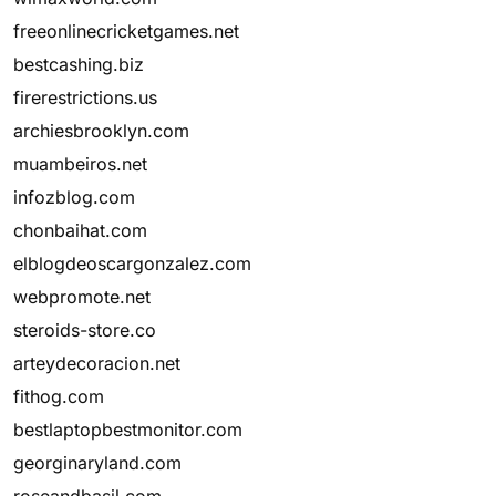
freeonlinecricketgames.net
bestcashing.biz
firerestrictions.us
archiesbrooklyn.com
muambeiros.net
infozblog.com
chonbaihat.com
elblogdeoscargonzalez.com
webpromote.net
steroids-store.co
arteydecoracion.net
fithog.com
bestlaptopbestmonitor.com
georginaryland.com