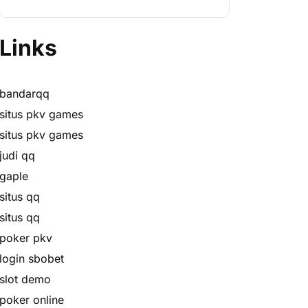
Links
bandarqq
situs pkv games
situs pkv games
judi qq
gaple
situs qq
situs qq
poker pkv
login sbobet
slot demo
poker online