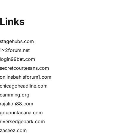
Links
stagehubs.com
1x2forum.net
login99bet.com
secretcourtesans.com
onlinebahisforum1.com
chicagoheadline.com
camming.org
rajalion88.com
goupuntacana.com
riversedgepark.com
zaseez.com