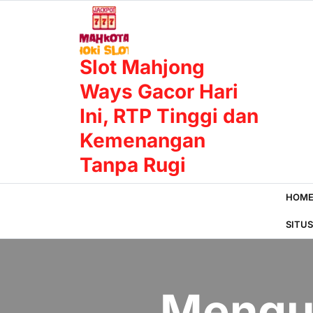
Skip
to
content
Slot Mahjong
Ways Gacor Hari
Ini, RTP Tinggi dan
Kemenangan
Tanpa Rugi
HOM
SITU
Mengu