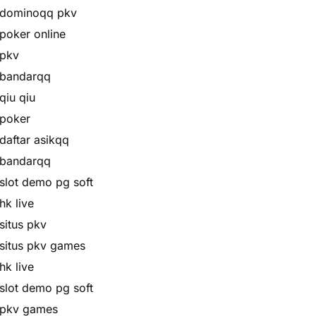
dominoqq pkv
poker online
pkv
bandarqq
qiu qiu
poker
daftar asikqq
bandarqq
slot demo pg soft
hk live
situs pkv
situs pkv games
hk live
slot demo pg soft
pkv games