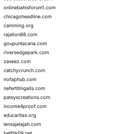
onlinebahisforum1.com
chicagoheadline.com
camming.org
rajalion88.com
goupuntacana.com
riversedgepark.com
zaseez.com
catchycrunch.com
nofaphub.com
nefertitingalls.com
patsyscreations.com
income4proof.com
educaritas.org
lensajelajah.com
betflik09.net