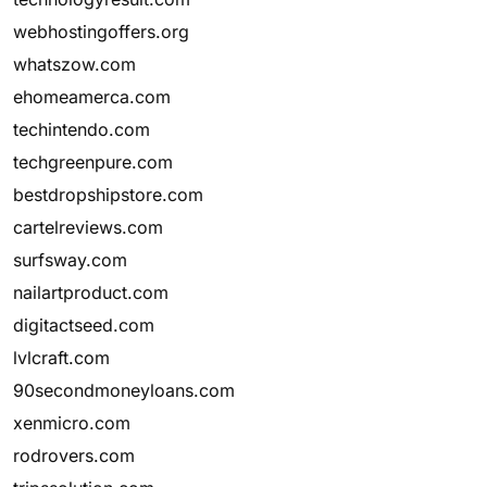
webhostingoffers.org
whatszow.com
ehomeamerca.com
techintendo.com
techgreenpure.com
bestdropshipstore.com
cartelreviews.com
surfsway.com
nailartproduct.com
digitactseed.com
lvlcraft.com
90secondmoneyloans.com
xenmicro.com
rodrovers.com