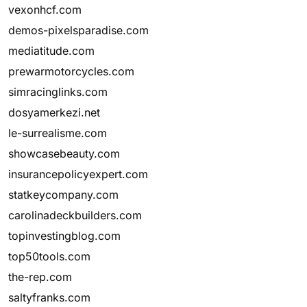
vexonhcf.com
demos-pixelsparadise.com
mediatitude.com
prewarmotorcycles.com
simracinglinks.com
dosyamerkezi.net
le-surrealisme.com
showcasebeauty.com
insurancepolicyexpert.com
statkeycompany.com
carolinadeckbuilders.com
topinvestingblog.com
top50tools.com
the-rep.com
saltyfranks.com