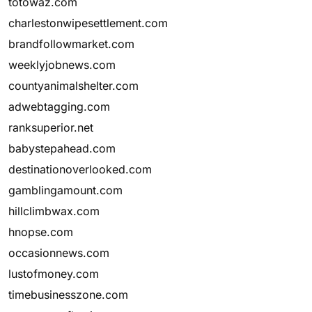
totowaz.com
charlestonwipesettlement.com
brandfollowmarket.com
weeklyjobnews.com
countyanimalshelter.com
adwebtagging.com
ranksuperior.net
babystepahead.com
destinationoverlooked.com
gamblingamount.com
hillclimbwax.com
hnopse.com
occasionnews.com
lustofmoney.com
timebusinesszone.com