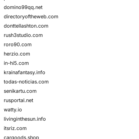
domino99qq.net
directoryoftheweb.com
donttellashton.com
rush3studio.com
roro90.com
herzio.com
in-hi5.com
krainafantasy.info
todas-noticias.com
senikartu.com
rusportal.net
watty.io
livinginthesun.info
itsriz.com
cargoods.shop