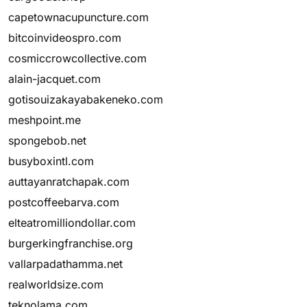
capetownacupuncture.com
bitcoinvideospro.com
cosmiccrowcollective.com
alain-jacquet.com
gotisouizakayabakeneko.com
meshpoint.me
spongebob.net
busyboxintl.com
auttayanratchapak.com
postcoffeebarva.com
elteatromilliondollar.com
burgerkingfranchise.org
vallarpadathamma.net
realworldsize.com
teknolama.com