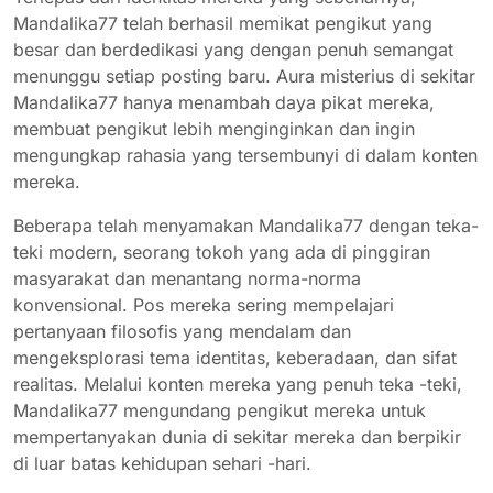
Mandalika77 telah berhasil memikat pengikut yang
besar dan berdedikasi yang dengan penuh semangat
menunggu setiap posting baru. Aura misterius di sekitar
Mandalika77 hanya menambah daya pikat mereka,
membuat pengikut lebih menginginkan dan ingin
mengungkap rahasia yang tersembunyi di dalam konten
mereka.
Beberapa telah menyamakan Mandalika77 dengan teka-
teki modern, seorang tokoh yang ada di pinggiran
masyarakat dan menantang norma-norma
konvensional. Pos mereka sering mempelajari
pertanyaan filosofis yang mendalam dan
mengeksplorasi tema identitas, keberadaan, dan sifat
realitas. Melalui konten mereka yang penuh teka -teki,
Mandalika77 mengundang pengikut mereka untuk
mempertanyakan dunia di sekitar mereka dan berpikir
di luar batas kehidupan sehari -hari.