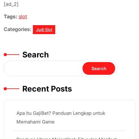
[ad_2]
Tags:
slot
Categories:
Judi Slot
Search
Search
Recent Posts
Apa itu GajiBet? Panduan Lengkap untuk
Memahami Game