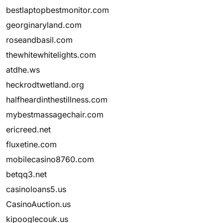
bestlaptopbestmonitor.com
georginaryland.com
roseandbasil.com
thewhitewhitelights.com
atdhe.ws
heckrodtwetland.org
halfheardinthestillness.com
mybestmassagechair.com
ericreed.net
fluxetine.com
mobilecasino8760.com
betqq3.net
casinoloans5.us
CasinoAuction.us
kipooglecouk.us