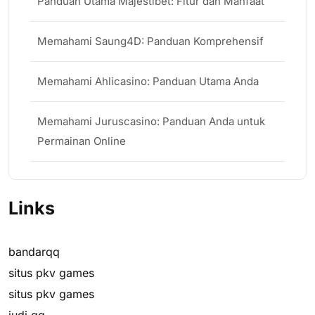
Panduan Utama Majestibet: Fitur dan Manfaat
Memahami Saung4D: Panduan Komprehensif
Memahami Ahlicasino: Panduan Utama Anda
Memahami Juruscasino: Panduan Anda untuk
Permainan Online
Links
bandarqq
situs pkv games
situs pkv games