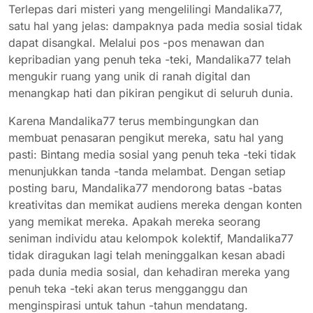
Terlepas dari misteri yang mengelilingi Mandalika77,
satu hal yang jelas: dampaknya pada media sosial tidak
dapat disangkal. Melalui pos -pos menawan dan
kepribadian yang penuh teka -teki, Mandalika77 telah
mengukir ruang yang unik di ranah digital dan
menangkap hati dan pikiran pengikut di seluruh dunia.
Karena Mandalika77 terus membingungkan dan
membuat penasaran pengikut mereka, satu hal yang
pasti: Bintang media sosial yang penuh teka -teki tidak
menunjukkan tanda -tanda melambat. Dengan setiap
posting baru, Mandalika77 mendorong batas -batas
kreativitas dan memikat audiens mereka dengan konten
yang memikat mereka. Apakah mereka seorang
seniman individu atau kelompok kolektif, Mandalika77
tidak diragukan lagi telah meninggalkan kesan abadi
pada dunia media sosial, dan kehadiran mereka yang
penuh teka -teki akan terus mengganggu dan
menginspirasi untuk tahun -tahun mendatang.