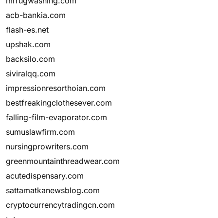
mrrugwashing.com
acb-bankia.com
flash-es.net
upshak.com
backsilo.com
siviralqq.com
impressionresorthoian.com
bestfreakingclothesever.com
falling-film-evaporator.com
sumuslawfirm.com
nursingprowriters.com
greenmountainthreadwear.com
acutedispensary.com
sattamatkanewsblog.com
cryptocurrencytradingcn.com