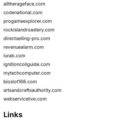
alltherageface.com
codenational.com
progameexplorer.com
rockislandroastery.com
directselling-pro.com
revenuealarm.com
lurab.com
ignitioncoilguide.com
mytechcomputer.com
bioslot168.com
artsandcraftsauthority.com
webservicelive.com
Links