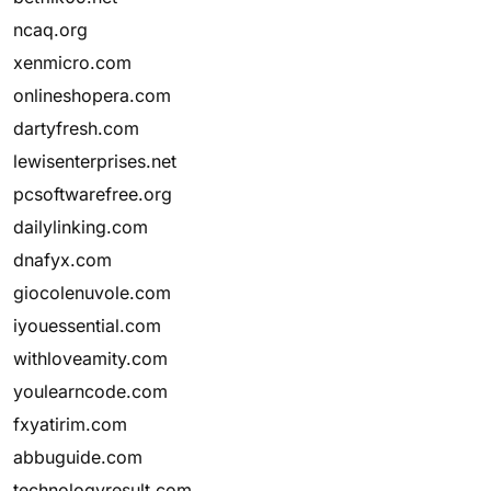
ncaq.org
xenmicro.com
onlineshopera.com
dartyfresh.com
lewisenterprises.net
pcsoftwarefree.org
dailylinking.com
dnafyx.com
giocolenuvole.com
iyouessential.com
withloveamity.com
youlearncode.com
fxyatirim.com
abbuguide.com
technologyresult.com