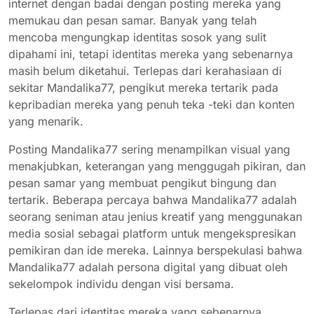
internet dengan badai dengan posting mereka yang
memukau dan pesan samar. Banyak yang telah
mencoba mengungkap identitas sosok yang sulit
dipahami ini, tetapi identitas mereka yang sebenarnya
masih belum diketahui. Terlepas dari kerahasiaan di
sekitar Mandalika77, pengikut mereka tertarik pada
kepribadian mereka yang penuh teka -teki dan konten
yang menarik.
Posting Mandalika77 sering menampilkan visual yang
menakjubkan, keterangan yang menggugah pikiran, dan
pesan samar yang membuat pengikut bingung dan
tertarik. Beberapa percaya bahwa Mandalika77 adalah
seorang seniman atau jenius kreatif yang menggunakan
media sosial sebagai platform untuk mengekspresikan
pemikiran dan ide mereka. Lainnya berspekulasi bahwa
Mandalika77 adalah persona digital yang dibuat oleh
sekelompok individu dengan visi bersama.
Terlepas dari identitas mereka yang sebenarnya,