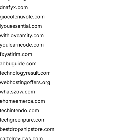
dnafyx.com
giocolenuvole.com
iyouessential.com
withloveamity.com
youlearncode.com
fxyatirim.com
abbuguide.com
technologyresult.com
webhostingoffers.org
whatszow.com
ehomeamerca.com
techintendo.com
techgreenpure.com
bestdropshipstore.com
cartelreviews.com