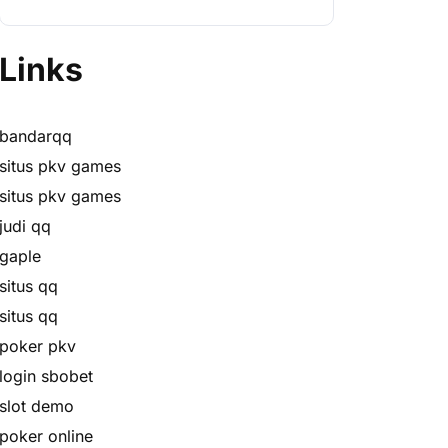
Links
bandarqq
situs pkv games
situs pkv games
judi qq
gaple
situs qq
situs qq
poker pkv
login sbobet
slot demo
poker online