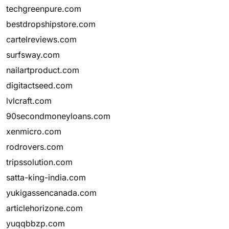
techgreenpure.com
bestdropshipstore.com
cartelreviews.com
surfsway.com
nailartproduct.com
digitactseed.com
lvlcraft.com
90secondmoneyloans.com
xenmicro.com
rodrovers.com
tripssolution.com
satta-king-india.com
yukigassencanada.com
articlehorizone.com
yuqqbbzp.com