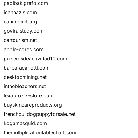
papibakigrafo.com
icanhazjs.com
canimpact.org
goviralstudy.com
cartourism.net
apple-cores.com
pulserasdeactividad10.com
barbaracarlotti.com
desktopmining.net
inthebleachers.net
lexapro-rx-store.com
buyskincareproducts.org
frenchbulldogpuppyforsale.net
kogamasquid.com
themultiplicationtablechart.com