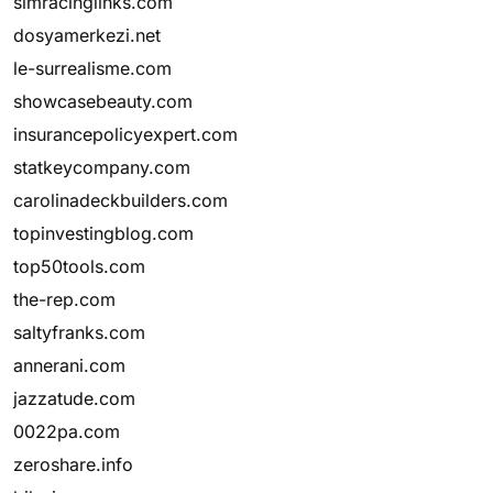
simracinglinks.com
dosyamerkezi.net
le-surrealisme.com
showcasebeauty.com
insurancepolicyexpert.com
statkeycompany.com
carolinadeckbuilders.com
topinvestingblog.com
top50tools.com
the-rep.com
saltyfranks.com
annerani.com
jazzatude.com
0022pa.com
zeroshare.info