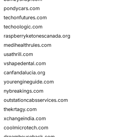
pondycars.com
techonfutures.com
techoologic.com
raspberryketonescanada.org
medihealthrules.com
usathrill.com
vshapedental.com
canfandalucia.org
yourengineguide.com
nybreakings.com
outstationcabsservices.com
thekrtagy.com
xchangeindia.com
coolmicrotech.com
dreamhousehack.com