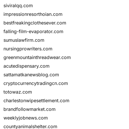
siviralqq.com
impressionresorthoian.com
bestfreakingclothesever.com
falling-film-evaporator.com
sumuslawfirm.com
nursingprowriters.com
greenmountainthreadwear.com
acutedispensary.com
sattamatkanewsblog.com
cryptocurrencytradingcn.com
totowaz.com
charlestonwipesettlement.com
brandfollowmarket.com
weeklyjobnews.com
countyanimalshelter.com