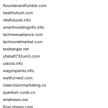
flounderandfumble.com
healthohunt.com
retefuturah.info
smartinvestinginfo.info
technewsalliance.com
technonetmarket.com
tedstanger.net
ufabett732um3.com
uskola.info
wagonpaints.info
waitfornext.com
clearvisionmarketing.co
quantum-code.co
whatnews.me
final-dream.com