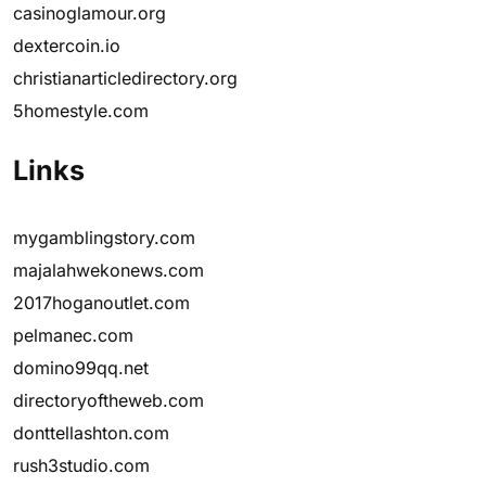
casinoglamour.org
dextercoin.io
christianarticledirectory.org
5homestyle.com
Links
mygamblingstory.com
majalahwekonews.com
2017hoganoutlet.com
pelmanec.com
domino99qq.net
directoryoftheweb.com
donttellashton.com
rush3studio.com