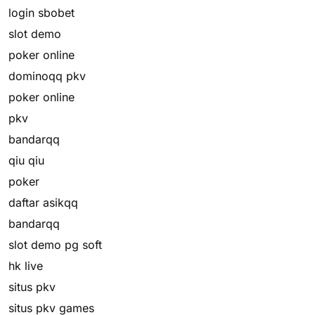
login sbobet
slot demo
poker online
dominoqq pkv
poker online
pkv
bandarqq
qiu qiu
poker
daftar asikqq
bandarqq
slot demo pg soft
hk live
situs pkv
situs pkv games