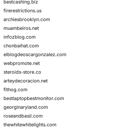
bestcashing.biz
firerestrictions.us
archiesbrooklyn.com
muambeiros.net
infozblog.com
chonbaihat.com
elblogdeoscargonzalez.com
webpromote.net
steroids-store.co
arteydecoracion.net
fithog.com
bestlaptopbestmonitor.com
georginaryland.com
roseandbasil.com
thewhitewhitelights.com