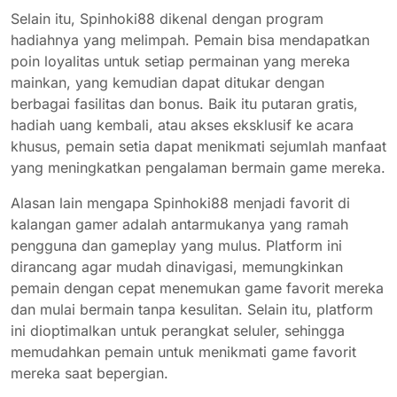
Selain itu, Spinhoki88 dikenal dengan program
hadiahnya yang melimpah. Pemain bisa mendapatkan
poin loyalitas untuk setiap permainan yang mereka
mainkan, yang kemudian dapat ditukar dengan
berbagai fasilitas dan bonus. Baik itu putaran gratis,
hadiah uang kembali, atau akses eksklusif ke acara
khusus, pemain setia dapat menikmati sejumlah manfaat
yang meningkatkan pengalaman bermain game mereka.
Alasan lain mengapa Spinhoki88 menjadi favorit di
kalangan gamer adalah antarmukanya yang ramah
pengguna dan gameplay yang mulus. Platform ini
dirancang agar mudah dinavigasi, memungkinkan
pemain dengan cepat menemukan game favorit mereka
dan mulai bermain tanpa kesulitan. Selain itu, platform
ini dioptimalkan untuk perangkat seluler, sehingga
memudahkan pemain untuk menikmati game favorit
mereka saat bepergian.