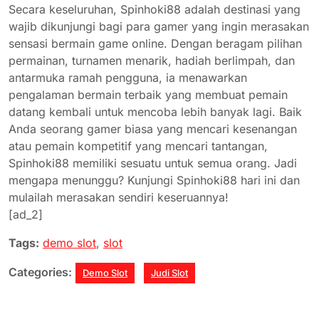
Secara keseluruhan, Spinhoki88 adalah destinasi yang
wajib dikunjungi bagi para gamer yang ingin merasakan
sensasi bermain game online. Dengan beragam pilihan
permainan, turnamen menarik, hadiah berlimpah, dan
antarmuka ramah pengguna, ia menawarkan
pengalaman bermain terbaik yang membuat pemain
datang kembali untuk mencoba lebih banyak lagi. Baik
Anda seorang gamer biasa yang mencari kesenangan
atau pemain kompetitif yang mencari tantangan,
Spinhoki88 memiliki sesuatu untuk semua orang. Jadi
mengapa menunggu? Kunjungi Spinhoki88 hari ini dan
mulailah merasakan sendiri keseruannya!
[ad_2]
Tags:
demo slot
,
slot
Categories:
Demo Slot
Judi Slot