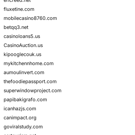
ericreed.net
fluxetine.com
mobilecasino8760.com
betqq3.net
casinoloans5.us
CasinoAuction.us
kipooglecouk.us
mykitchennhome.com
aumoulinvert.com
thefoodiepassport.com
superwindowproject.com
papibakigrafo.com
icanhazjs.com
canimpact.org
goviralstudy.com