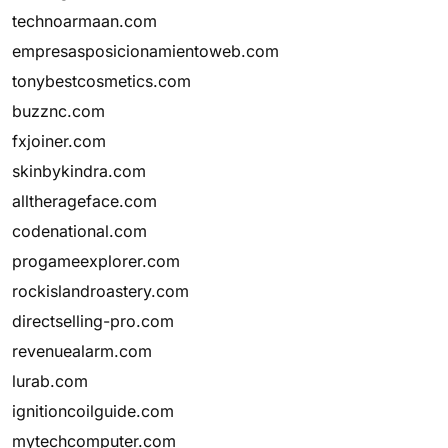
technoarmaan.com
empresasposicionamientoweb.com
tonybestcosmetics.com
buzznc.com
fxjoiner.com
skinbykindra.com
alltherageface.com
codenational.com
progameexplorer.com
rockislandroastery.com
directselling-pro.com
revenuealarm.com
lurab.com
ignitioncoilguide.com
mytechcomputer.com