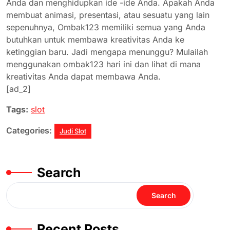
Anda dan menghidupkan ide -ide Anda. Apakah Anda
membuat animasi, presentasi, atau sesuatu yang lain
sepenuhnya, Ombak123 memiliki semua yang Anda
butuhkan untuk membawa kreativitas Anda ke
ketinggian baru. Jadi mengapa menunggu? Mulailah
menggunakan ombak123 hari ini dan lihat di mana
kreativitas Anda dapat membawa Anda.
[ad_2]
Tags:
slot
Categories:
Judi Slot
Search
Search
Recent Posts