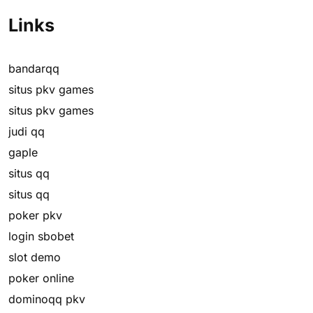
Links
bandarqq
situs pkv games
situs pkv games
judi qq
gaple
situs qq
situs qq
poker pkv
login sbobet
slot demo
poker online
dominoqq pkv