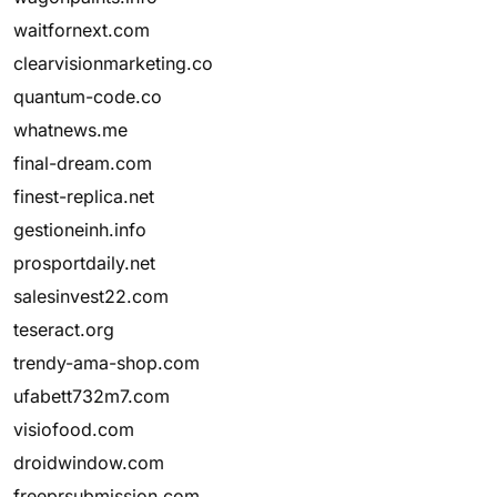
waitfornext.com
clearvisionmarketing.co
quantum-code.co
whatnews.me
final-dream.com
finest-replica.net
gestioneinh.info
prosportdaily.net
salesinvest22.com
teseract.org
trendy-ama-shop.com
ufabett732m7.com
visiofood.com
droidwindow.com
freeprsubmission.com