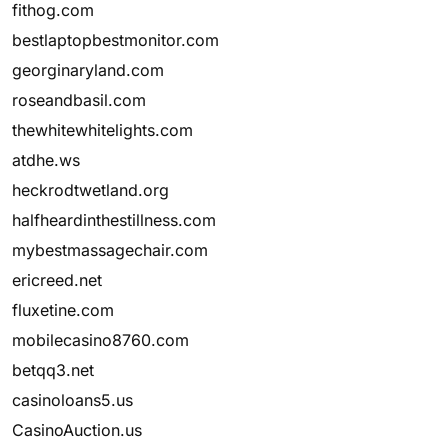
fithog.com
bestlaptopbestmonitor.com
georginaryland.com
roseandbasil.com
thewhitewhitelights.com
atdhe.ws
heckrodtwetland.org
halfheardinthestillness.com
mybestmassagechair.com
ericreed.net
fluxetine.com
mobilecasino8760.com
betqq3.net
casinoloans5.us
CasinoAuction.us