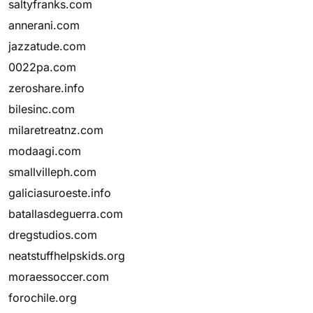
saltyfranks.com
annerani.com
jazzatude.com
0022pa.com
zeroshare.info
bilesinc.com
milaretreatnz.com
modaagi.com
smallvilleph.com
galiciasuroeste.info
batallasdeguerra.com
dregstudios.com
neatstuffhelpskids.org
moraessoccer.com
forochile.org