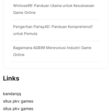
Winlose99: Panduan Utama untuk Kesuksesan
Game Online
Pengertian Parlay4D: Panduan Komprehensif
untuk Pemula
Bagaimana AGB99 Merevolusi Industri Game
Online
Links
bandarqq
situs pkv games
situs pkv games