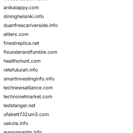
anikalappy.com
dininghelsinki.info
duanfrescariverside.info
etilerx.com
finestreplica.net
flounderandfumble.com
healthohunt.com
retefuturah.info
smartinvestinginfo.info
technewsalliance.com
technonetmarket.com
tedstanger.net
ufabett732um3.com
uskola.info
wagonpaints.info