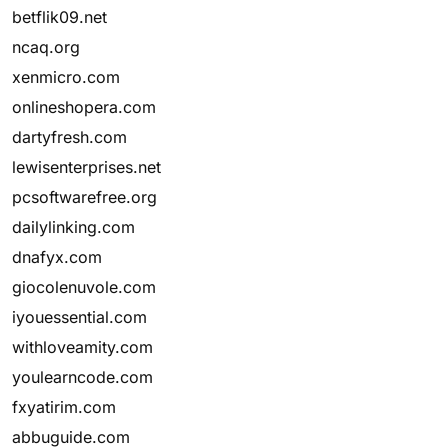
betflik09.net
ncaq.org
xenmicro.com
onlineshopera.com
dartyfresh.com
lewisenterprises.net
pcsoftwarefree.org
dailylinking.com
dnafyx.com
giocolenuvole.com
iyouessential.com
withloveamity.com
youlearncode.com
fxyatirim.com
abbuguide.com