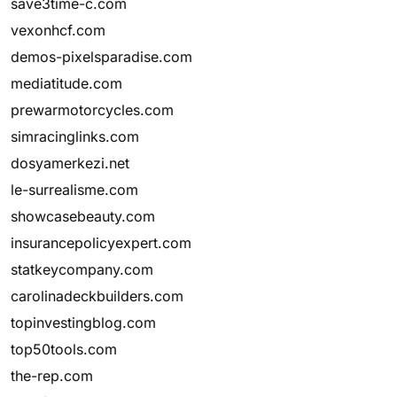
save3time-c.com
vexonhcf.com
demos-pixelsparadise.com
mediatitude.com
prewarmotorcycles.com
simracinglinks.com
dosyamerkezi.net
le-surrealisme.com
showcasebeauty.com
insurancepolicyexpert.com
statkeycompany.com
carolinadeckbuilders.com
topinvestingblog.com
top50tools.com
the-rep.com