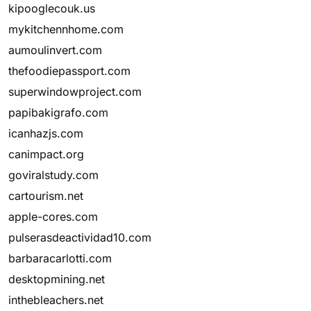
kipooglecouk.us
mykitchennhome.com
aumoulinvert.com
thefoodiepassport.com
superwindowproject.com
papibakigrafo.com
icanhazjs.com
canimpact.org
goviralstudy.com
cartourism.net
apple-cores.com
pulserasdeactividad10.com
barbaracarlotti.com
desktopmining.net
inthebleachers.net