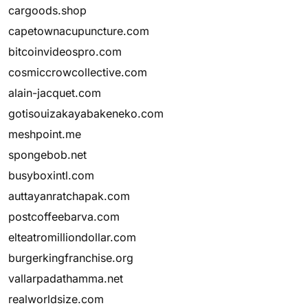
cargoods.shop
capetownacupuncture.com
bitcoinvideospro.com
cosmiccrowcollective.com
alain-jacquet.com
gotisouizakayabakeneko.com
meshpoint.me
spongebob.net
busyboxintl.com
auttayanratchapak.com
postcoffeebarva.com
elteatromilliondollar.com
burgerkingfranchise.org
vallarpadathamma.net
realworldsize.com