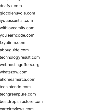
dnafyx.com
giocolenuvole.com
iyouessential.com
withloveamity.com
youlearncode.com
fxyatirim.com
abbuguide.com
technologyresult.com
webhostingoffers.org
whatszow.com
ehomeamerca.com
techintendo.com
techgreenpure.com
bestdropshipstore.com
cartelreviews.com