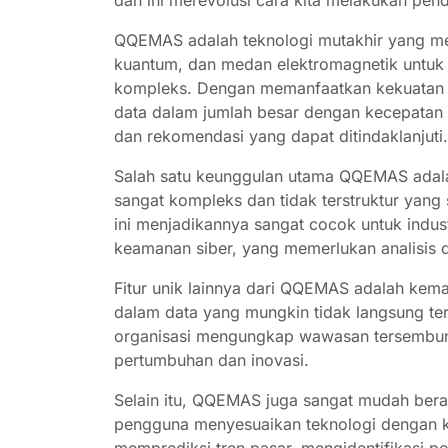
dan ini merevolusi cara kita melakukan pen
QQEMAS adalah teknologi mutakhir yang m
kuantum, dan medan elektromagnetik untuk
kompleks. Dengan memanfaatkan kekuata
data dalam jumlah besar dengan kecepatan
dan rekomendasi yang dapat ditindaklanjuti.
Salah satu keunggulan utama QQEMAS ada
sangat kompleks dan tidak terstruktur yang s
ini menjadikannya sangat cocok untuk indus
keamanan siber, yang memerlukan analisis 
Fitur unik lainnya dari QQEMAS adalah kem
dalam data yang mungkin tidak langsung ter
organisasi mengungkap wawasan tersembunyi
pertumbuhan dan inovasi.
Selain itu, QQEMAS juga sangat mudah ber
pengguna menyesuaikan teknologi dengan ke