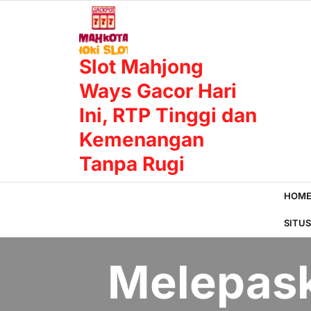
Skip
to
content
Slot Mahjong
Ways Gacor Hari
Ini, RTP Tinggi dan
Kemenangan
Tanpa Rugi
HOM
SITU
Melepas