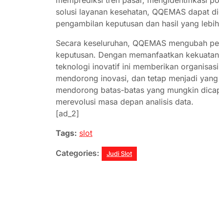
memprediksi tren pasar, mengidentifikasi 
solusi layanan kesehatan, QQEMAS dapat d
pengambilan keputusan dan hasil yang lebih
Secara keseluruhan, QQEMAS mengubah perm
keputusan. Dengan memanfaatkan kekuatan
teknologi inovatif ini memberikan organis
mendorong inovasi, dan tetap menjadi yang
mendorong batas-batas yang mungkin dica
merevolusi masa depan analisis data.
[ad_2]
Tags:
slot
Categories:
Judi Slot