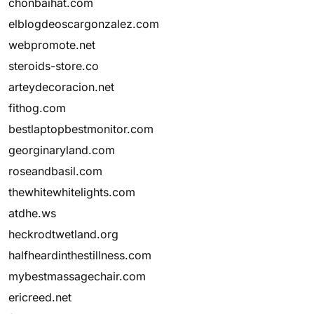
chonbaihat.com
elblogdeoscargonzalez.com
webpromote.net
steroids-store.co
arteydecoracion.net
fithog.com
bestlaptopbestmonitor.com
georginaryland.com
roseandbasil.com
thewhitewhitelights.com
atdhe.ws
heckrodtwetland.org
halfheardinthestillness.com
mybestmassagechair.com
ericreed.net