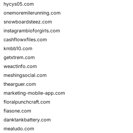
hycys05.com
onemoremilerunning.com
snowboardsteez.com
instagrambioforgirls.com
cashflowxfiles.com
kmbb10.com
getxtrem.com
weactinfo.com
meshingsocial.com
thearguer.com
marketing-mobile-app.com
floralpunchcraft.com
fiasone.com
danktankbattery.com
mealudo.com