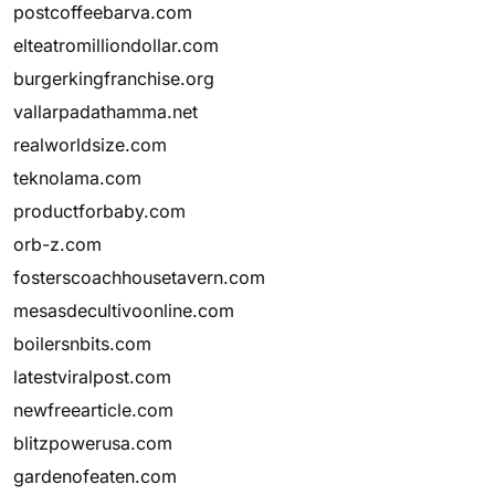
postcoffeebarva.com
elteatromilliondollar.com
burgerkingfranchise.org
vallarpadathamma.net
realworldsize.com
teknolama.com
productforbaby.com
orb-z.com
fosterscoachhousetavern.com
mesasdecultivoonline.com
boilersnbits.com
latestviralpost.com
newfreearticle.com
blitzpowerusa.com
gardenofeaten.com