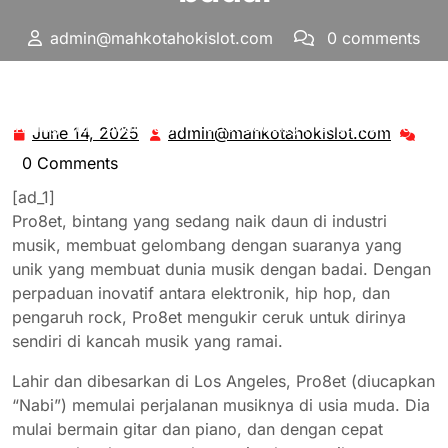
admin@mahkotahokislot.com
0 comments
Slot Mahjong Ways Gacor Hari Ini, RTP Tinggi dan
Kemenangan Tanpa Rugi
>>
Judi Slot
>> Meet the
Rising Star: Suara unik Pro8et sedang mengambil dunia
June 14, 2025
admin@mahkotahokislot.com
June
admin@
musik dengan badai
14,
0 Comments
2025
[ad_1]
Pro8et, bintang yang sedang naik daun di industri
musik, membuat gelombang dengan suaranya yang
unik yang membuat dunia musik dengan badai. Dengan
perpaduan inovatif antara elektronik, hip hop, dan
pengaruh rock, Pro8et mengukir ceruk untuk dirinya
sendiri di kancah musik yang ramai.
Lahir dan dibesarkan di Los Angeles, Pro8et (diucapkan
“Nabi”) memulai perjalanan musiknya di usia muda. Dia
mulai bermain gitar dan piano, dan dengan cepat