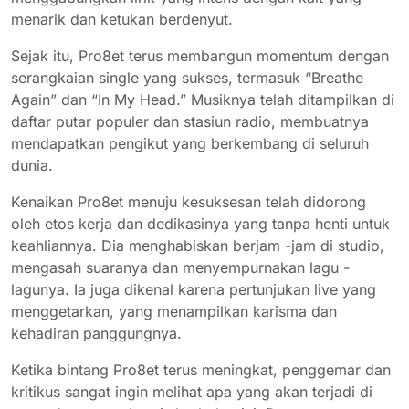
menarik dan ketukan berdenyut.
Sejak itu, Pro8et terus membangun momentum dengan
serangkaian single yang sukses, termasuk “Breathe
Again” dan “In My Head.” Musiknya telah ditampilkan di
daftar putar populer dan stasiun radio, membuatnya
mendapatkan pengikut yang berkembang di seluruh
dunia.
Kenaikan Pro8et menuju kesuksesan telah didorong
oleh etos kerja dan dedikasinya yang tanpa henti untuk
keahliannya. Dia menghabiskan berjam -jam di studio,
mengasah suaranya dan menyempurnakan lagu -
lagunya. Ia juga dikenal karena pertunjukan live yang
menggetarkan, yang menampilkan karisma dan
kehadiran panggungnya.
Ketika bintang Pro8et terus meningkat, penggemar dan
kritikus sangat ingin melihat apa yang akan terjadi di