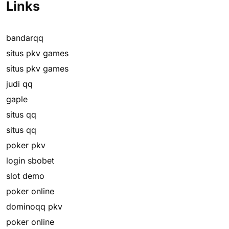
Links
bandarqq
situs pkv games
situs pkv games
judi qq
gaple
situs qq
situs qq
poker pkv
login sbobet
slot demo
poker online
dominoqq pkv
poker online