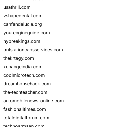
usathrill.com
vshapedental.com
canfandalucia.org
yourengineguide.com
nybreakings.com
outstationcabsservices.com
thekrtagy.com
xchangeindia.com
coolmicrotech.com
dreamhousehack.com
the-techteacher.com
automobilenews-online.com
fashionalltimes.com
totaldigitalforum.com
technoarmaan.com