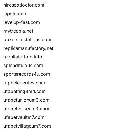
hireseodoctor.com
lapsfit.com
levelup-fast.com
mytreepla.net
pokersimulations.com
replicamanufactory.net
rezultate-loto.info
splendifulous.com
sportsrecords4u.com
topceleberites.com
ufabetting8m4.com
ufabetunionum3.com
ufabetvalueum3.com
ufabetvaultm7.com
ufabetvillageum7.com