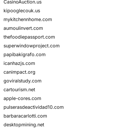
CasinoAuction.us
kipooglecouk.us
mykitchennhome.com
aumoulinvert.com
thefoodiepassport.com
superwindowproject.com
papibakigrafo.com
icanhazjs.com
canimpact.org
goviralstudy.com
cartourism.net
apple-cores.com
pulserasdeactividad10.com
barbaracarlotti.com
desktopmining.net