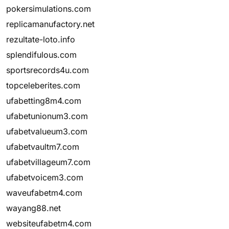
pokersimulations.com
replicamanufactory.net
rezultate-loto.info
splendifulous.com
sportsrecords4u.com
topceleberites.com
ufabetting8m4.com
ufabetunionum3.com
ufabetvalueum3.com
ufabetvaultm7.com
ufabetvillageum7.com
ufabetvoicem3.com
waveufabetm4.com
wayang88.net
websiteufabetm4.com