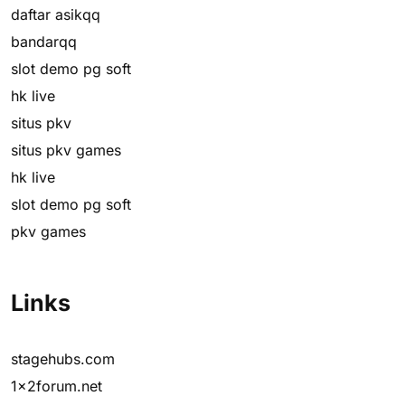
daftar asikqq
bandarqq
slot demo pg soft
hk live
situs pkv
situs pkv games
hk live
slot demo pg soft
pkv games
Links
stagehubs.com
1x2forum.net