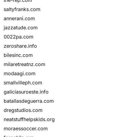
the-rep.com
saltyfranks.com
annerani.com
jazzatude.com
0022pa.com
zeroshare.info
bilesinc.com
milaretreatnz.com
modaagi.com
smallvilleph.com
galiciasuroeste.info
batallasdeguerra.com
dregstudios.com
neatstuffhelpskids.org
moraessoccer.com