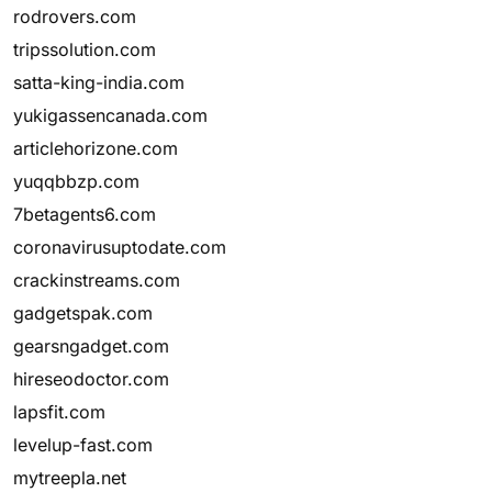
rodrovers.com
tripssolution.com
satta-king-india.com
yukigassencanada.com
articlehorizone.com
yuqqbbzp.com
7betagents6.com
coronavirusuptodate.com
crackinstreams.com
gadgetspak.com
gearsngadget.com
hireseodoctor.com
lapsfit.com
levelup-fast.com
mytreepla.net