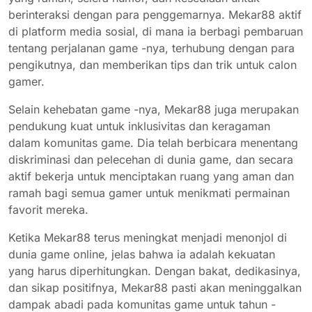
berinteraksi dengan para penggemarnya. Mekar88 aktif
di platform media sosial, di mana ia berbagi pembaruan
tentang perjalanan game -nya, terhubung dengan para
pengikutnya, dan memberikan tips dan trik untuk calon
gamer.
Selain kehebatan game -nya, Mekar88 juga merupakan
pendukung kuat untuk inklusivitas dan keragaman
dalam komunitas game. Dia telah berbicara menentang
diskriminasi dan pelecehan di dunia game, dan secara
aktif bekerja untuk menciptakan ruang yang aman dan
ramah bagi semua gamer untuk menikmati permainan
favorit mereka.
Ketika Mekar88 terus meningkat menjadi menonjol di
dunia game online, jelas bahwa ia adalah kekuatan
yang harus diperhitungkan. Dengan bakat, dedikasinya,
dan sikap positifnya, Mekar88 pasti akan meninggalkan
dampak abadi pada komunitas game untuk tahun -