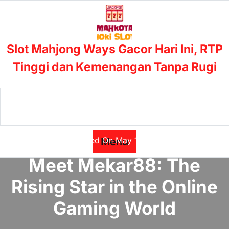
Skip
to
content
Slot Mahjong Ways Gacor Hari Ini, RTP
Tinggi dan Kemenangan Tanpa Rugi
Posted On May 11, 2025
Menu
Meet Mekar88: The
Rising Star in the Online
Gaming World