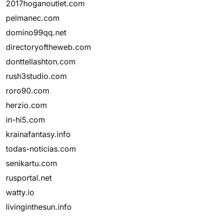
2017hoganoutlet.com
pelmanec.com
domino99qq.net
directoryoftheweb.com
donttellashton.com
rush3studio.com
roro90.com
herzio.com
in-hi5.com
krainafantasy.info
todas-noticias.com
senikartu.com
rusportal.net
watty.io
livinginthesun.info