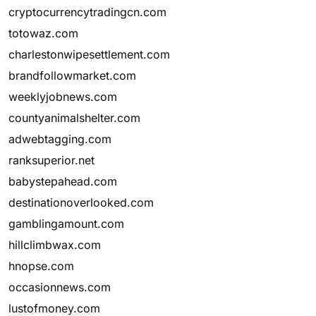
cryptocurrencytradingcn.com
totowaz.com
charlestonwipesettlement.com
brandfollowmarket.com
weeklyjobnews.com
countyanimalshelter.com
adwebtagging.com
ranksuperior.net
babystepahead.com
destinationoverlooked.com
gamblingamount.com
hillclimbwax.com
hnopse.com
occasionnews.com
lustofmoney.com