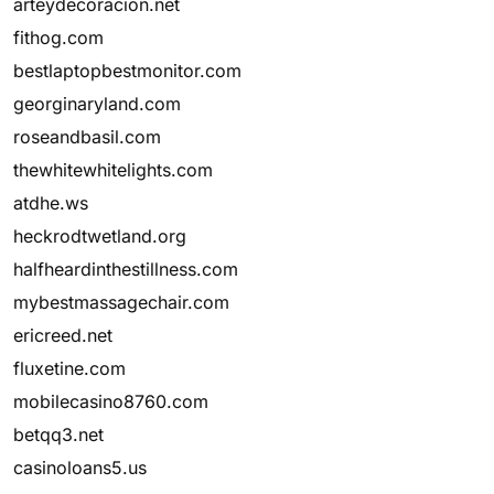
arteydecoracion.net
fithog.com
bestlaptopbestmonitor.com
georginaryland.com
roseandbasil.com
thewhitewhitelights.com
atdhe.ws
heckrodtwetland.org
halfheardinthestillness.com
mybestmassagechair.com
ericreed.net
fluxetine.com
mobilecasino8760.com
betqq3.net
casinoloans5.us