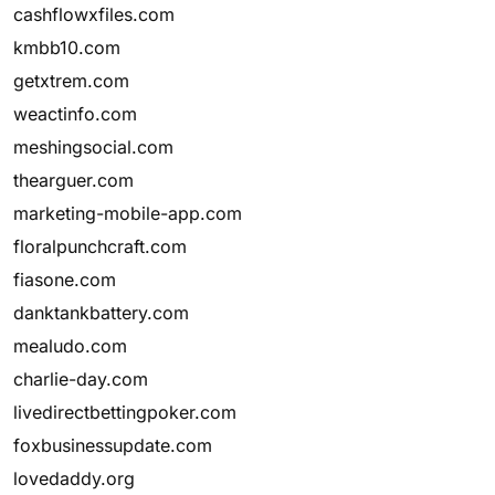
cashflowxfiles.com
kmbb10.com
getxtrem.com
weactinfo.com
meshingsocial.com
thearguer.com
marketing-mobile-app.com
floralpunchcraft.com
fiasone.com
danktankbattery.com
mealudo.com
charlie-day.com
livedirectbettingpoker.com
foxbusinessupdate.com
lovedaddy.org