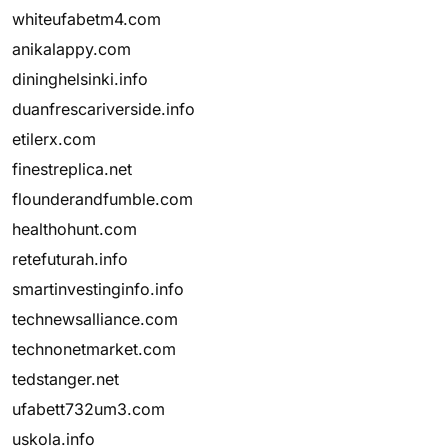
whiteufabetm4.com
anikalappy.com
dininghelsinki.info
duanfrescariverside.info
etilerx.com
finestreplica.net
flounderandfumble.com
healthohunt.com
retefuturah.info
smartinvestinginfo.info
technewsalliance.com
technonetmarket.com
tedstanger.net
ufabett732um3.com
uskola.info