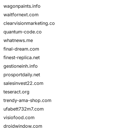
wagonpaints.info
waitfornext.com
clearvisionmarketing.co
quantum-code.co
whatnews.me
final-dream.com
finest-replica.net
gestioneinh.info
prosportdaily.net
salesinvest22.com
teseract.org
trendy-ama-shop.com
ufabett732m7.com
visiofood.com
droidwindow.com