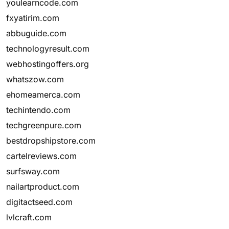
youlearncode.com
fxyatirim.com
abbuguide.com
technologyresult.com
webhostingoffers.org
whatszow.com
ehomeamerca.com
techintendo.com
techgreenpure.com
bestdropshipstore.com
cartelreviews.com
surfsway.com
nailartproduct.com
digitactseed.com
lvlcraft.com