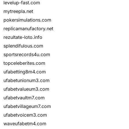
levelup-fast.com
mytreepla.net
pokersimulations.com
replicamanufactory.net
rezultate-loto.info
splendifulous.com
sportsrecords4u.com
topceleberites.com
ufabetting8m4.com
ufabetunionum3.com
ufabetvalueum3.com
ufabetvaultm7.com
ufabetvillageum7.com
ufabetvoicem3.com
waveufabetm4.com