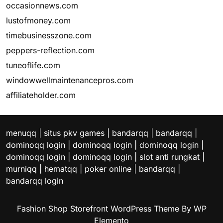
occasionnews.com
lustofmoney.com
timebusinesszone.com
peppers-reflection.com
tuneoflife.com
windowwellmaintenancepros.com
affiliateholder.com
menuqq
|
situs pkv games
|
bandarqq
|
bandarqq
|
dominoqq login
|
dominoqq login
|
dominoqq login
|
dominoqq login
|
dominoqq login
|
slot anti rungkat
|
murniqq
|
hematqq
|
poker online
|
bandarqq
|
bandarqq login
Fashion Shop Storefront WordPress Theme
By WP
Elemento