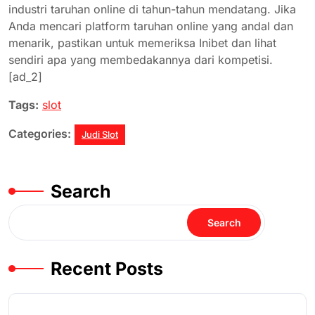
industri taruhan online di tahun-tahun mendatang. Jika
Anda mencari platform taruhan online yang andal dan
menarik, pastikan untuk memeriksa Inibet dan lihat
sendiri apa yang membedakannya dari kompetisi.
[ad_2]
Tags:
slot
Categories:
Judi Slot
Search
Search
Recent Posts