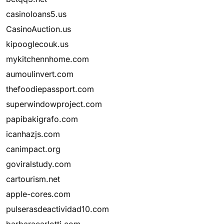
casinoloans5.us
CasinoAuction.us
kipooglecouk.us
mykitchennhome.com
aumoulinvert.com
thefoodiepassport.com
superwindowproject.com
papibakigrafo.com
icanhazjs.com
canimpact.org
goviralstudy.com
cartourism.net
apple-cores.com
pulserasdeactividad10.com