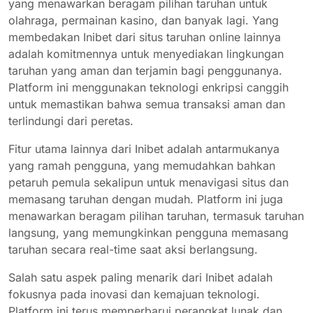
yang menawarkan beragam pilihan taruhan untuk
olahraga, permainan kasino, dan banyak lagi. Yang
membedakan Inibet dari situs taruhan online lainnya
adalah komitmennya untuk menyediakan lingkungan
taruhan yang aman dan terjamin bagi penggunanya.
Platform ini menggunakan teknologi enkripsi canggih
untuk memastikan bahwa semua transaksi aman dan
terlindungi dari peretas.
Fitur utama lainnya dari Inibet adalah antarmukanya
yang ramah pengguna, yang memudahkan bahkan
petaruh pemula sekalipun untuk menavigasi situs dan
memasang taruhan dengan mudah. Platform ini juga
menawarkan beragam pilihan taruhan, termasuk taruhan
langsung, yang memungkinkan pengguna memasang
taruhan secara real-time saat aksi berlangsung.
Salah satu aspek paling menarik dari Inibet adalah
fokusnya pada inovasi dan kemajuan teknologi.
Platform ini terus memperbarui perangkat lunak dan