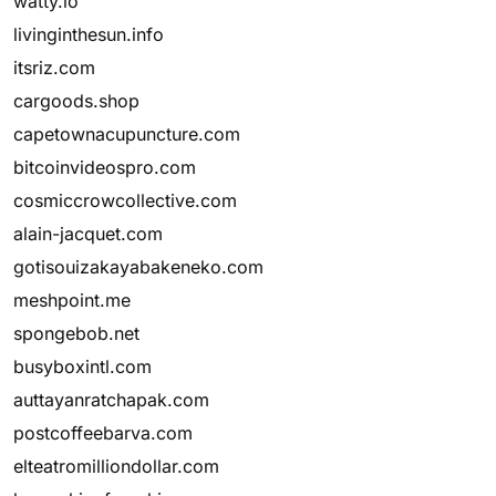
watty.io
livinginthesun.info
itsriz.com
cargoods.shop
capetownacupuncture.com
bitcoinvideospro.com
cosmiccrowcollective.com
alain-jacquet.com
gotisouizakayabakeneko.com
meshpoint.me
spongebob.net
busyboxintl.com
auttayanratchapak.com
postcoffeebarva.com
elteatromilliondollar.com