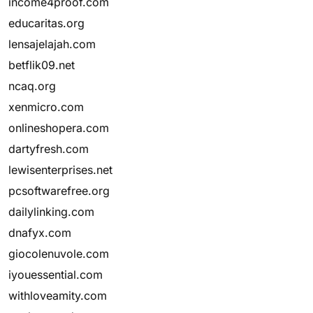
income4proof.com
educaritas.org
lensajelajah.com
betflik09.net
ncaq.org
xenmicro.com
onlineshopera.com
dartyfresh.com
lewisenterprises.net
pcsoftwarefree.org
dailylinking.com
dnafyx.com
giocolenuvole.com
iyouessential.com
withloveamity.com