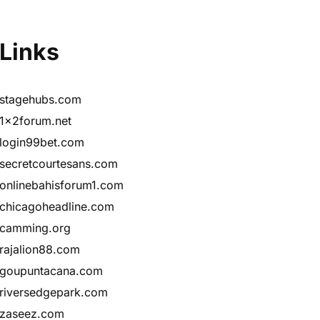
Links
stagehubs.com
1x2forum.net
login99bet.com
secretcourtesans.com
onlinebahisforum1.com
chicagoheadline.com
camming.org
rajalion88.com
goupuntacana.com
riversedgepark.com
zaseez.com