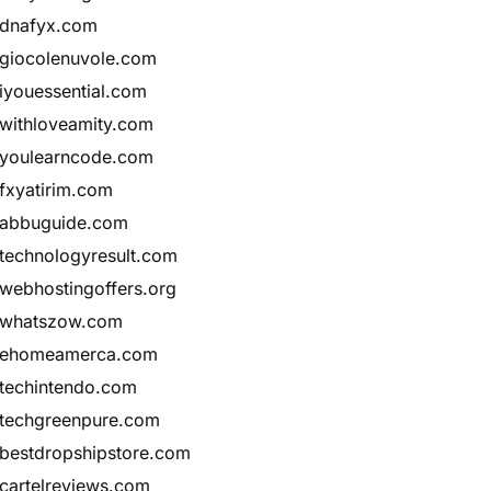
dnafyx.com
giocolenuvole.com
iyouessential.com
withloveamity.com
youlearncode.com
fxyatirim.com
abbuguide.com
technologyresult.com
webhostingoffers.org
whatszow.com
ehomeamerca.com
techintendo.com
techgreenpure.com
bestdropshipstore.com
cartelreviews.com