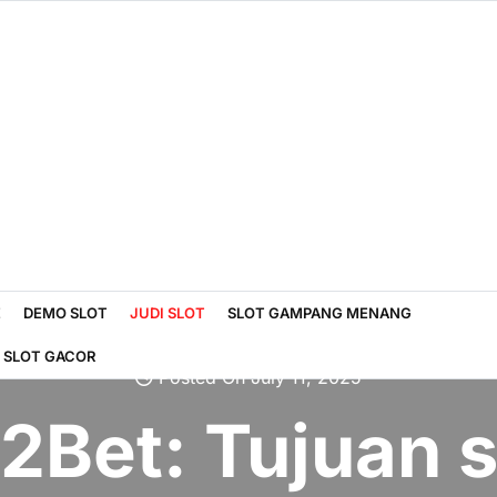
E
DEMO SLOT
JUDI SLOT
SLOT GAMPANG MENANG
S SLOT GACOR
Posted On July 11, 2025
Bet: Tujuan s