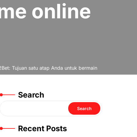
me online
et: Tujuan satu atap Anda untuk bermain
Search
Search
Recent Posts