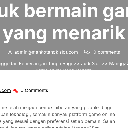
uk bermain ga
yang menarik
admin@mahkotahokislot.com
0 comments
inggi dan Kemenangan Tanpa Rugi
>>
Judi Slot
>> Mangga2B
game online yang menarik
t.com
0 Comments
admin@mahkotahokislot.com
line telah menjadi bentuk hiburan yang populer bagi
juan teknologi, semakin banyak platform game online
ang sesuai dengan preferensi setiap pemain. Salah