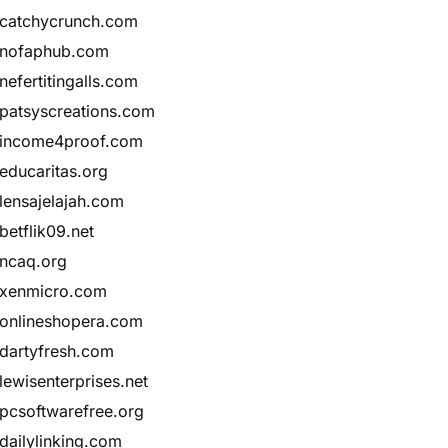
catchycrunch.com
nofaphub.com
nefertitingalls.com
patsyscreations.com
income4proof.com
educaritas.org
lensajelajah.com
betflik09.net
ncaq.org
xenmicro.com
onlineshopera.com
dartyfresh.com
lewisenterprises.net
pcsoftwarefree.org
dailylinking.com