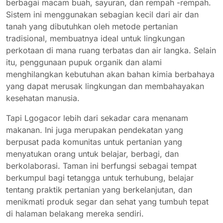
berbagai macam buah, sayuran, dan rempah -rempah.
Sistem ini menggunakan sebagian kecil dari air dan
tanah yang dibutuhkan oleh metode pertanian
tradisional, membuatnya ideal untuk lingkungan
perkotaan di mana ruang terbatas dan air langka. Selain
itu, penggunaan pupuk organik dan alami
menghilangkan kebutuhan akan bahan kimia berbahaya
yang dapat merusak lingkungan dan membahayakan
kesehatan manusia.
Tapi Lgogacor lebih dari sekadar cara menanam
makanan. Ini juga merupakan pendekatan yang
berpusat pada komunitas untuk pertanian yang
menyatukan orang untuk belajar, berbagi, dan
berkolaborasi. Taman ini berfungsi sebagai tempat
berkumpul bagi tetangga untuk terhubung, belajar
tentang praktik pertanian yang berkelanjutan, dan
menikmati produk segar dan sehat yang tumbuh tepat
di halaman belakang mereka sendiri.