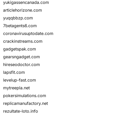
yukigassencanada.com
articlehorizone.com
yuqqbbzp.com
7betagents6.com
coronavirusuptodate.com
crackinstreams.com
gadgetspak.com
gearsngadget.com
hireseodoctor.com
lapsfit.com
levelup-fast.com
mytreepla.net
pokersimulations.com
replicamanufactory.net
rezultate-loto.info