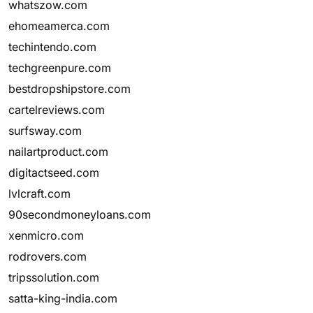
whatszow.com
ehomeamerca.com
techintendo.com
techgreenpure.com
bestdropshipstore.com
cartelreviews.com
surfsway.com
nailartproduct.com
digitactseed.com
lvlcraft.com
90secondmoneyloans.com
xenmicro.com
rodrovers.com
tripssolution.com
satta-king-india.com