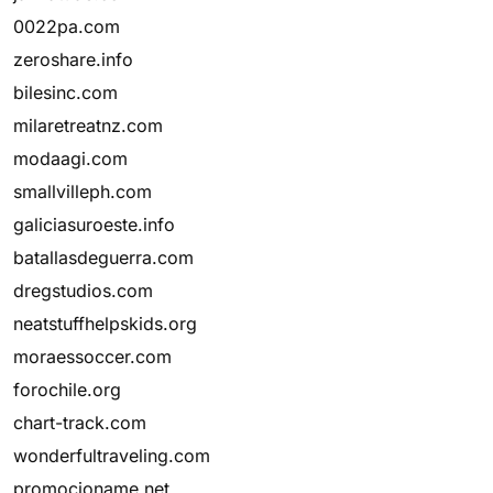
0022pa.com
zeroshare.info
bilesinc.com
milaretreatnz.com
modaagi.com
smallvilleph.com
galiciasuroeste.info
batallasdeguerra.com
dregstudios.com
neatstuffhelpskids.org
moraessoccer.com
forochile.org
chart-track.com
wonderfultraveling.com
promocioname.net