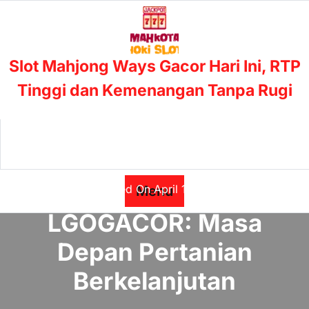
Skip
to
content
Slot Mahjong Ways Gacor Hari Ini, RTP
Tinggi dan Kemenangan Tanpa Rugi
Posted On April 13, 2025
Menu
LGOGACOR: Masa
Depan Pertanian
Berkelanjutan