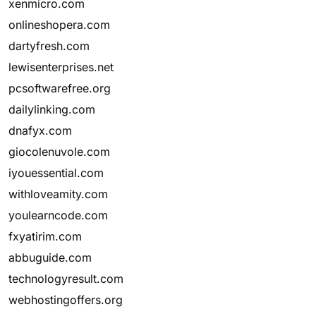
xenmicro.com
onlineshopera.com
dartyfresh.com
lewisenterprises.net
pcsoftwarefree.org
dailylinking.com
dnafyx.com
giocolenuvole.com
iyouessential.com
withloveamity.com
youlearncode.com
fxyatirim.com
abbuguide.com
technologyresult.com
webhostingoffers.org