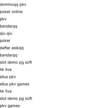
dominoqq pkv
poker online
pkv
bandarqq
qiu qiu
poker
daftar asikqq
bandarqq
slot demo pg soft
hk live
situs pkv
situs pkv games
hk live
slot demo pg soft
pkv games