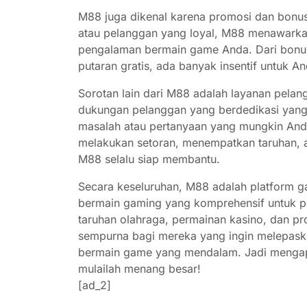
M88 juga dikenal karena promosi dan bonu
atau pelanggan yang loyal, M88 menawarka
pengalaman bermain game Anda. Dari bonu
putaran gratis, ada banyak insentif untuk 
Sorotan lain dari M88 adalah layanan pelang
dukungan pelanggan yang berdedikasi yang
masalah atau pertanyaan yang mungkin And
melakukan setoran, menempatkan taruhan, a
M88 selalu siap membantu.
Secara keseluruhan, M88 adalah platform
bermain gaming yang komprehensif untuk pe
taruhan olahraga, permainan kasino, dan p
sempurna bagi mereka yang ingin melepas
bermain game yang mendalam. Jadi mengap
mulailah menang besar!
[ad_2]