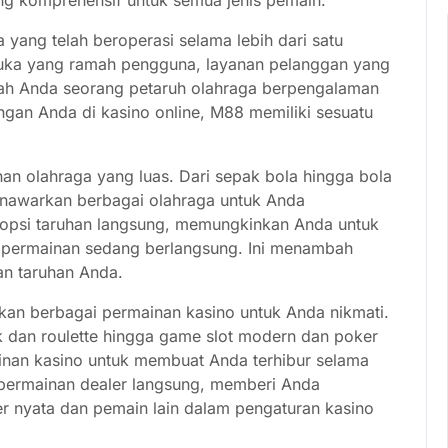
 komprehensif untuk semua jenis pemain.
yang telah beroperasi selama lebih dari satu
muka yang ramah pengguna, layanan pelanggan yang
kah Anda seorang petaruh olahraga berpengalaman
gan Anda di kasino online, M88 memiliki sesuatu
han olahraga yang luas. Dari sepak bola hingga bola
enawarkan berbagai olahraga untuk Anda
n opsi taruhan langsung, memungkinkan Anda untuk
t permainan sedang berlangsung. Ini menambah
an taruhan Anda.
kan berbagai permainan kasino untuk Anda nikmati.
ck dan roulette hingga game slot modern dan poker
inan kasino untuk membuat Anda terhibur selama
 permainan dealer langsung, memberi Anda
er nyata dan pemain lain dalam pengaturan kasino