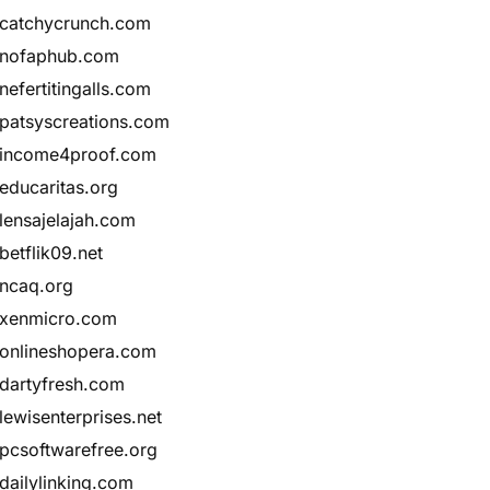
catchycrunch.com
nofaphub.com
nefertitingalls.com
patsyscreations.com
income4proof.com
educaritas.org
lensajelajah.com
betflik09.net
ncaq.org
xenmicro.com
onlineshopera.com
dartyfresh.com
lewisenterprises.net
pcsoftwarefree.org
dailylinking.com