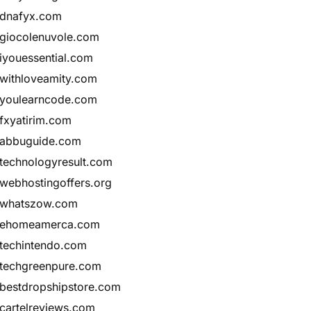
dnafyx.com
giocolenuvole.com
iyouessential.com
withloveamity.com
youlearncode.com
fxyatirim.com
abbuguide.com
technologyresult.com
webhostingoffers.org
whatszow.com
ehomeamerca.com
techintendo.com
techgreenpure.com
bestdropshipstore.com
cartelreviews.com