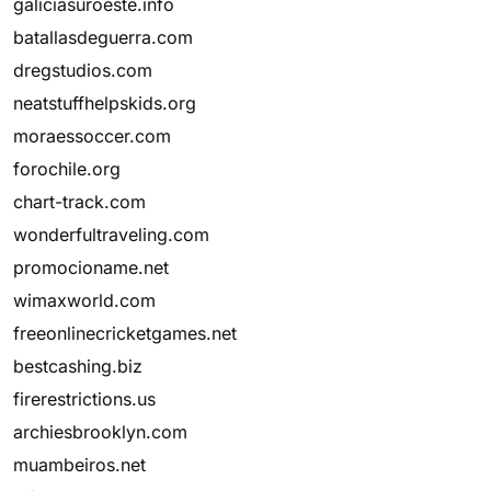
galiciasuroeste.info
batallasdeguerra.com
dregstudios.com
neatstuffhelpskids.org
moraessoccer.com
forochile.org
chart-track.com
wonderfultraveling.com
promocioname.net
wimaxworld.com
freeonlinecricketgames.net
bestcashing.biz
firerestrictions.us
archiesbrooklyn.com
muambeiros.net