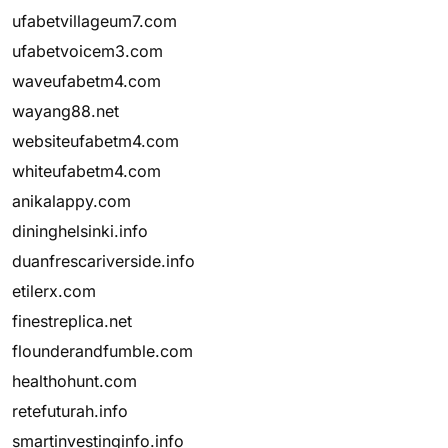
ufabetvillageum7.com
ufabetvoicem3.com
waveufabetm4.com
wayang88.net
websiteufabetm4.com
whiteufabetm4.com
anikalappy.com
dininghelsinki.info
duanfrescariverside.info
etilerx.com
finestreplica.net
flounderandfumble.com
healthohunt.com
retefuturah.info
smartinvestinginfo.info