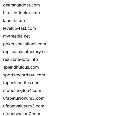
gearsngadget.com
hireseodoctor.com
lapsfit.com
levelup-fast.com
mytreepla.net
pokersimulations.com
replicamanufactory.net
rezultate-loto.info
splendifulous.com
sportsrecords4u.com
topceleberites.com
ufabetting8m4.com
ufabetunionum3.com
ufabetvalueum3.com
ufabetvaultm7.com