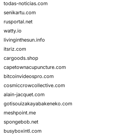
todas-noticias.com
senikartu.com
rusportal.net
watty.io
livinginthesun.info
itsriz.com
cargoods.shop
capetownacupuncture.com
bitcoinvideospro.com
cosmiccrowcollective.com
alain-jacquet.com
gotisouizakayabakeneko.com
meshpoint.me
spongebob.net
busyboxintl.com