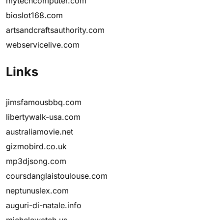
mytechcomputer.com
bioslot168.com
artsandcraftsauthority.com
webservicelive.com
Links
jimsfamousbbq.com
libertywalk-usa.com
australiamovie.net
gizmobird.co.uk
mp3djsong.com
coursdanglaistoulouse.com
neptunuslex.com
auguri-di-natale.info