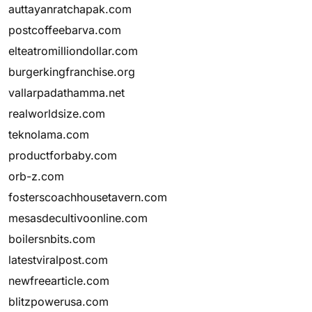
auttayanratchapak.com
postcoffeebarva.com
elteatromilliondollar.com
burgerkingfranchise.org
vallarpadathamma.net
realworldsize.com
teknolama.com
productforbaby.com
orb-z.com
fosterscoachhousetavern.com
mesasdecultivoonline.com
boilersnbits.com
latestviralpost.com
newfreearticle.com
blitzpowerusa.com