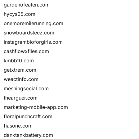
gardenofeaten.com
hycys05.com
onemoremilerunning.com
snowboardsteez.com
instagrambioforgirls.com
cashflowxfiles.com
kmbb10.com
getxtrem.com
weactinfo.com
meshingsocial.com
thearguer.com
marketing-mobile-app.com
floralpunchcraft.com
fiasone.com
danktankbattery.com