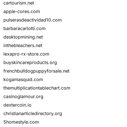
cartourism.net
apple-cores.com
pulserasdeactividad10.com
barbaracarlotti.com
desktopmining.net
inthebleachers.net
lexapro-rx-store.com
buyskincareproducts.org
frenchbulldogpuppyforsale.net
kogamasquid.com
themultiplicationtablechart.com
casinoglamour.org
dextercoin.io
christianarticledirectory.org
5homestyle.com