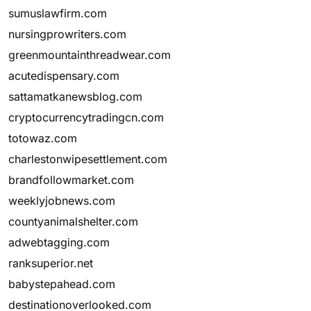
sumuslawfirm.com
nursingprowriters.com
greenmountainthreadwear.com
acutedispensary.com
sattamatkanewsblog.com
cryptocurrencytradingcn.com
totowaz.com
charlestonwipesettlement.com
brandfollowmarket.com
weeklyjobnews.com
countyanimalshelter.com
adwebtagging.com
ranksuperior.net
babystepahead.com
destinationoverlooked.com