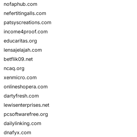
nofaphub.com
nefertitingalls.com
patsyscreations.com
income4proof.com
educaritas.org
lensajelajah.com
betflik09.net
ncaq.org
xenmicro.com
onlineshopera.com
dartyfresh.com
lewisenterprises.net
pcsoftwarefree.org
dailylinking.com
dnafyx.com