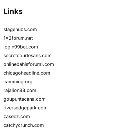
Links
stagehubs.com
1x2forum.net
login99bet.com
secretcourtesans.com
onlinebahisforum1.com
chicagoheadline.com
camming.org
rajalion88.com
goupuntacana.com
riversedgepark.com
zaseez.com
catchycrunch.com