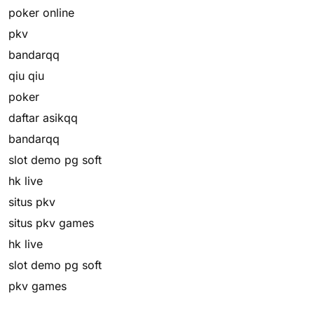
poker online
pkv
bandarqq
qiu qiu
poker
daftar asikqq
bandarqq
slot demo pg soft
hk live
situs pkv
situs pkv games
hk live
slot demo pg soft
pkv games