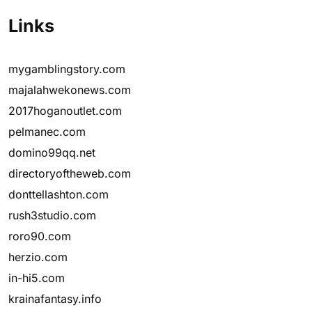
Links
mygamblingstory.com
majalahwekonews.com
2017hoganoutlet.com
pelmanec.com
domino99qq.net
directoryoftheweb.com
donttellashton.com
rush3studio.com
roro90.com
herzio.com
in-hi5.com
krainafantasy.info