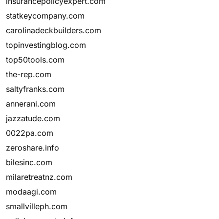
insurancepolicyexpert.com
statkeycompany.com
carolinadeckbuilders.com
topinvestingblog.com
top50tools.com
the-rep.com
saltyfranks.com
annerani.com
jazzatude.com
0022pa.com
zeroshare.info
bilesinc.com
milaretreatnz.com
modaagi.com
smallvilleph.com