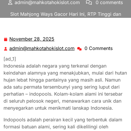
admin@mahkotahokislot.com
0 comments
Slot Mahjong Ways Gacor Hari Ini, RTP Tinggi dan
Kemenangan Tanpa Rugi
>>
Judi Slot
>> Indopools:
The Hidden Gems of Indonesia’s Landscape
November 28, 2025
November
28,
admin@mahkotahokislot.com
0 Comments
admin@mahkotahokislot
2025
[ad_1]
Indonesia adalah negara yang terkenal dengan
keindahan alamnya yang menakjubkan, mulai dari hutan
hujan lebat hingga pantainya yang masih asli. Namun
ada satu permata tersembunyi yang sering luput dari
perhatian – indopools. Kolam-kolam alami ini tersebar
di seluruh pelosok negeri, menawarkan cara unik dan
menyegarkan untuk menikmati lanskap Indonesia.
Indopools adalah perairan kecil yang terbentuk dalam
formasi batuan alami, sering kali dikelilingi oleh