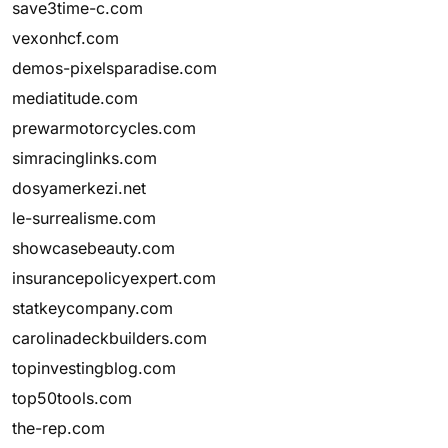
save3time-c.com
vexonhcf.com
demos-pixelsparadise.com
mediatitude.com
prewarmotorcycles.com
simracinglinks.com
dosyamerkezi.net
le-surrealisme.com
showcasebeauty.com
insurancepolicyexpert.com
statkeycompany.com
carolinadeckbuilders.com
topinvestingblog.com
top50tools.com
the-rep.com