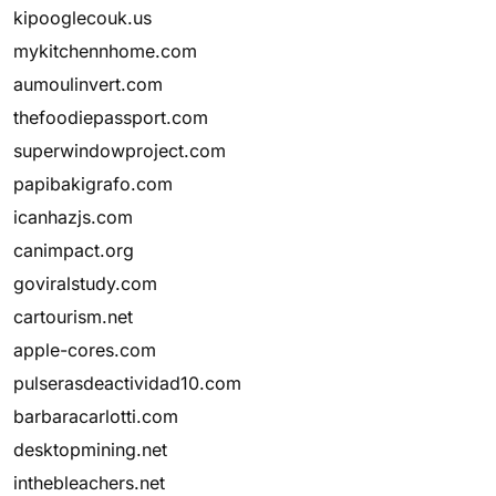
kipooglecouk.us
mykitchennhome.com
aumoulinvert.com
thefoodiepassport.com
superwindowproject.com
papibakigrafo.com
icanhazjs.com
canimpact.org
goviralstudy.com
cartourism.net
apple-cores.com
pulserasdeactividad10.com
barbaracarlotti.com
desktopmining.net
inthebleachers.net