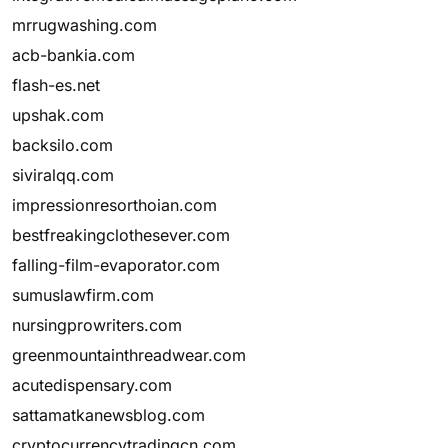
mrrugwashing.com
acb-bankia.com
flash-es.net
upshak.com
backsilo.com
siviralqq.com
impressionresorthoian.com
bestfreakingclothesever.com
falling-film-evaporator.com
sumuslawfirm.com
nursingprowriters.com
greenmountainthreadwear.com
acutedispensary.com
sattamatkanewsblog.com
cryptocurrencytradingcn.com