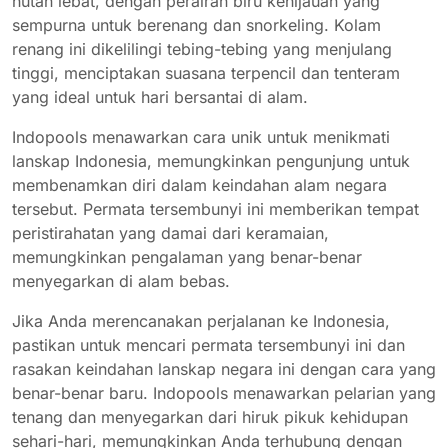
hutan lebat, dengan perairan biru kehijauan yang
sempurna untuk berenang dan snorkeling. Kolam
renang ini dikelilingi tebing-tebing yang menjulang
tinggi, menciptakan suasana terpencil dan tenteram
yang ideal untuk hari bersantai di alam.
Indopools menawarkan cara unik untuk menikmati
lanskap Indonesia, memungkinkan pengunjung untuk
membenamkan diri dalam keindahan alam negara
tersebut. Permata tersembunyi ini memberikan tempat
peristirahatan yang damai dari keramaian,
memungkinkan pengalaman yang benar-benar
menyegarkan di alam bebas.
Jika Anda merencanakan perjalanan ke Indonesia,
pastikan untuk mencari permata tersembunyi ini dan
rasakan keindahan lanskap negara ini dengan cara yang
benar-benar baru. Indopools menawarkan pelarian yang
tenang dan menyegarkan dari hiruk pikuk kehidupan
sehari-hari, memungkinkan Anda terhubung dengan