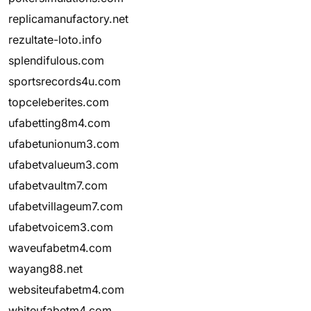
replicamanufactory.net
rezultate-loto.info
splendifulous.com
sportsrecords4u.com
topceleberites.com
ufabetting8m4.com
ufabetunionum3.com
ufabetvalueum3.com
ufabetvaultm7.com
ufabetvillageum7.com
ufabetvoicem3.com
waveufabetm4.com
wayang88.net
websiteufabetm4.com
whiteufabetm4.com