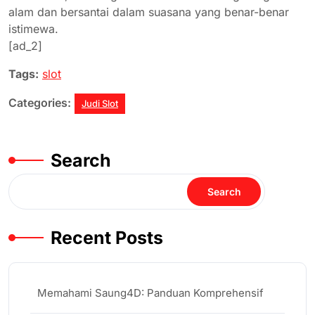
alam dan bersantai dalam suasana yang benar-benar
istimewa.
[ad_2]
Tags:
slot
Categories:
Judi Slot
Search
Search
Recent Posts
Memahami Saung4D: Panduan Komprehensif