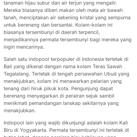
tanaman hijau subur dan air terjun yang mengalir.
Mereka biasanya diberi makan oleh mata air bawah
tanah, menciptakan air sebening kristal yang sempurna
untuk berenang dan bersantai. Kolam-kolam ini
biasanya tersembunyi di daerah terpencil,
menjadikannya permata tersembunyi bagi mereka yang
ingin mencarinya.
Salah satu indopool terpopuler di Indonesia terletak di
Bali yang dikenal dengan nama kolam Teras Sawah
Tegalalang. Terletak di tengah persawahan Ubud yang
menakjubkan, kolam ini menawarkan pelarian yang
tenang dari hiruk pikuk kota. Pengunjung dapat
berenang menyegarkan di perairan sejuk sambil
menikmati pemandangan lanskap sekitarnya yang
menakjubkan.
Indopool lain yang wajib dikunjungi adalah kolam Kali
Biru di Yogyakarta. Permata tersembunyi ini terletak di