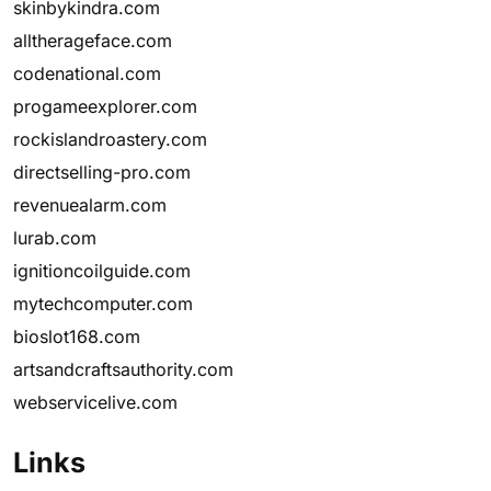
skinbykindra.com
alltherageface.com
codenational.com
progameexplorer.com
rockislandroastery.com
directselling-pro.com
revenuealarm.com
lurab.com
ignitioncoilguide.com
mytechcomputer.com
bioslot168.com
artsandcraftsauthority.com
webservicelive.com
Links