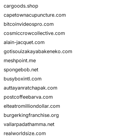
cargoods.shop
capetownacupuncture.com
bitcoinvideospro.com
cosmiccrowcollective.com
alain-jacquet.com
gotisouizakayabakeneko.com
meshpoint.me
spongebob.net
busyboxintl.com
auttayanratchapak.com
postcoffeebarva.com
elteatromilliondollar.com
burgerkingfranchise.org
vallarpadathamma.net
realworldsize.com