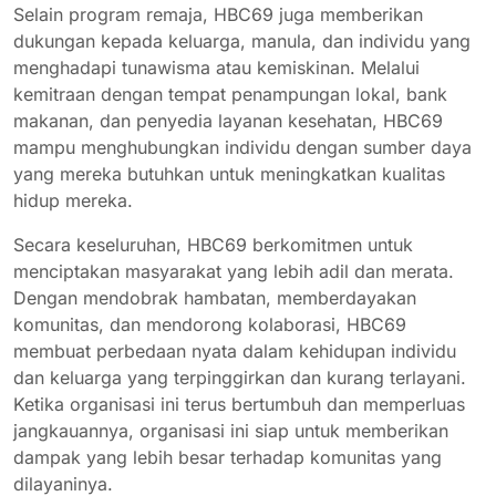
Selain program remaja, HBC69 juga memberikan
dukungan kepada keluarga, manula, dan individu yang
menghadapi tunawisma atau kemiskinan. Melalui
kemitraan dengan tempat penampungan lokal, bank
makanan, dan penyedia layanan kesehatan, HBC69
mampu menghubungkan individu dengan sumber daya
yang mereka butuhkan untuk meningkatkan kualitas
hidup mereka.
Secara keseluruhan, HBC69 berkomitmen untuk
menciptakan masyarakat yang lebih adil dan merata.
Dengan mendobrak hambatan, memberdayakan
komunitas, dan mendorong kolaborasi, HBC69
membuat perbedaan nyata dalam kehidupan individu
dan keluarga yang terpinggirkan dan kurang terlayani.
Ketika organisasi ini terus bertumbuh dan memperluas
jangkauannya, organisasi ini siap untuk memberikan
dampak yang lebih besar terhadap komunitas yang
dilayaninya.