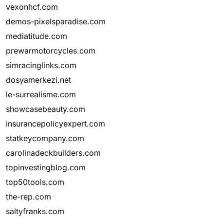
vexonhcf.com
demos-pixelsparadise.com
mediatitude.com
prewarmotorcycles.com
simracinglinks.com
dosyamerkezi.net
le-surrealisme.com
showcasebeauty.com
insurancepolicyexpert.com
statkeycompany.com
carolinadeckbuilders.com
topinvestingblog.com
top50tools.com
the-rep.com
saltyfranks.com