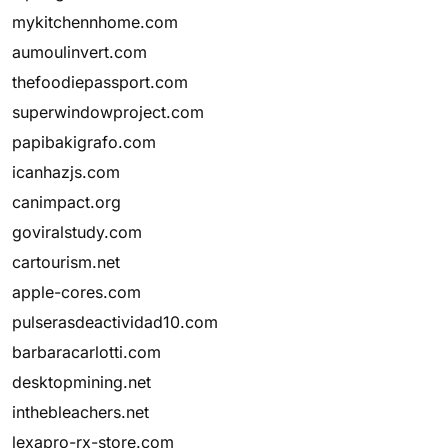
mykitchennhome.com
aumoulinvert.com
thefoodiepassport.com
superwindowproject.com
papibakigrafo.com
icanhazjs.com
canimpact.org
goviralstudy.com
cartourism.net
apple-cores.com
pulserasdeactividad10.com
barbaracarlotti.com
desktopmining.net
inthebleachers.net
lexapro-rx-store.com