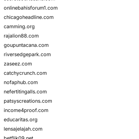
onlinebahisforum1.com
chicagoheadline.com
camming.org
rajalion88.com
goupuntacana.com
riversedgepark.com
zaseez.com
catchycrunch.com
nofaphub.com
nefertitingalls.com
patsyscreations.com
income4proof.com
educaritas.org
lensajelajah.com
betflik09.net