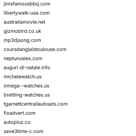
jimsfamousbbq.com
libertywalk-usa.com
australiamovie.net
gizmobird.co.uk
mp3djsong.com
coursdanglaistoulouse.com
neptunuslex.com
auguri-di-natale.info
michelewatch.us
omega--watches.us
breitling-watches.us
tgarnettcentrallautoads.com
fixadvert.com
autopluz.co
save3time-c.com