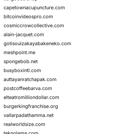
capetownacupuncture.com
bitcoinvideospro.com
cosmiccrowcollective.com
alain-jacquet.com
gotisouizakayabakeneko.com
meshpoint.me
spongebob.net
busyboxintl.com
auttayanratchapak.com
postcoffeebarva.com
elteatromilliondollar.com
burgerkingfranchise.org
vallarpadathamma.net
realworldsize.com
teknolama.com