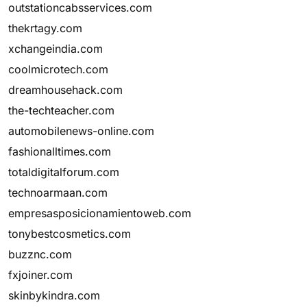
outstationcabsservices.com
thekrtagy.com
xchangeindia.com
coolmicrotech.com
dreamhousehack.com
the-techteacher.com
automobilenews-online.com
fashionalltimes.com
totaldigitalforum.com
technoarmaan.com
empresasposicionamientoweb.com
tonybestcosmetics.com
buzznc.com
fxjoiner.com
skinbykindra.com