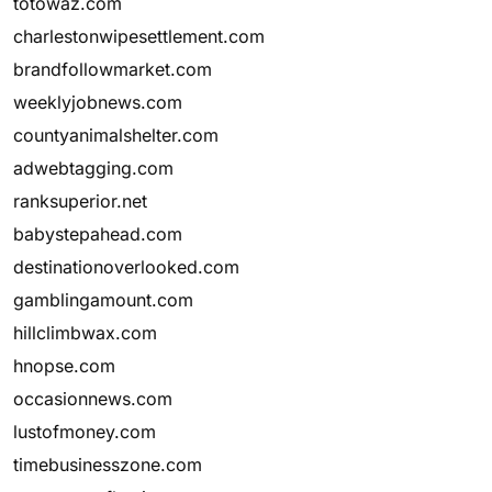
totowaz.com
charlestonwipesettlement.com
brandfollowmarket.com
weeklyjobnews.com
countyanimalshelter.com
adwebtagging.com
ranksuperior.net
babystepahead.com
destinationoverlooked.com
gamblingamount.com
hillclimbwax.com
hnopse.com
occasionnews.com
lustofmoney.com
timebusinesszone.com