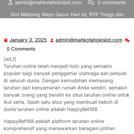
admin@mahkotahokislot.com
0 comments
Slot Mahjong Ways Gacor Hari Ini, RTP Tinggi dan
Kemenangan Tanpa Rugi
>>
Judi Slot
>> HappyBet188:
Tujuan Utama bagi Penggemar Taruhan Online
January 3, 2025
admin@mahkotahokislot.com
January
admi
3,
0 Comments
2025
[ad_1]
Taruhan online telah menjadi hobi yang semakin
populer bagi banyak penggemar olahraga dan penjudi
di seluruh dunia. Dengan kemudahan memasang
taruhan dari kenyamanan rumah Anda sendiri, semakin
banyak orang yang beralih ke situs taruhan online untuk
ikut serta. Salah satu situs yang membuat heboh di
dunia taruhan online adalah HappyBet188.
HappyBet188 adalah platform taruhan online
komprehensif yang menawarkan beragam pilihan