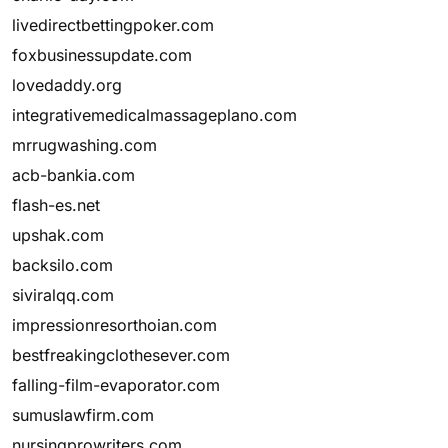
livedirectbettingpoker.com
foxbusinessupdate.com
lovedaddy.org
integrativemedicalmassageplano.com
mrrugwashing.com
acb-bankia.com
flash-es.net
upshak.com
backsilo.com
siviralqq.com
impressionresorthoian.com
bestfreakingclothesever.com
falling-film-evaporator.com
sumuslawfirm.com
nursingprowriters.com