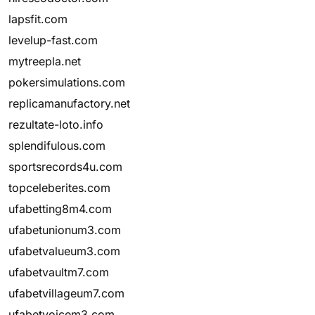
lapsfit.com
levelup-fast.com
mytreepla.net
pokersimulations.com
replicamanufactory.net
rezultate-loto.info
splendifulous.com
sportsrecords4u.com
topceleberites.com
ufabetting8m4.com
ufabetunionum3.com
ufabetvalueum3.com
ufabetvaultm7.com
ufabetvillageum7.com
ufabetvoicem3.com