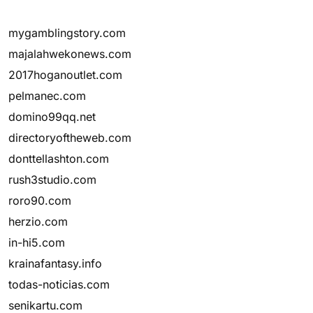
mygamblingstory.com
majalahwekonews.com
2017hoganoutlet.com
pelmanec.com
domino99qq.net
directoryoftheweb.com
donttellashton.com
rush3studio.com
roro90.com
herzio.com
in-hi5.com
krainafantasy.info
todas-noticias.com
senikartu.com