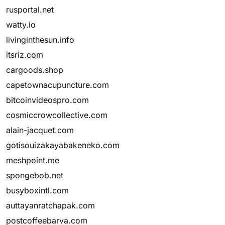
rusportal.net
watty.io
livinginthesun.info
itsriz.com
cargoods.shop
capetownacupuncture.com
bitcoinvideospro.com
cosmiccrowcollective.com
alain-jacquet.com
gotisouizakayabakeneko.com
meshpoint.me
spongebob.net
busyboxintl.com
auttayanratchapak.com
postcoffeebarva.com