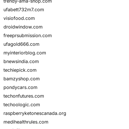
trendy-ama-shop.com
ufabett732m7.com
visiofood.com
droidwindow.com
freeprsubmission.com
ufagold666.com
myinteriorblog.com
bnewsindia.com
techiepick.com
bamzyshop.com
pondycars.com
techonfutures.com
techoologic.com
raspberryketonescanada.org
medihealthrules.com