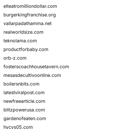
elteatromilliondollar.com
burgerkingfranchise.org
vallarpadathamma.net
realworldsize.com
teknolama.com
productforbaby.com
orb-z.com
fosterscoachhousetavern.com
mesasdecultivoonline.com
boilersnbits.com
latestviralpost.com
newfreearticle.com
blitzpowerusa.com
gardenofeaten.com
hycys05.com