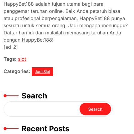
HappyBet188 adalah tujuan utama bagi para
penggemar taruhan online. Baik Anda petaruh biasa
atau profesional berpengalaman, HappyBet188 punya
sesuatu untuk semua orang. Jadi mengapa menunggu?
Daftar hari ini dan mulailah memasang taruhan Anda
dengan HappyBet188!
[ad_2]
Tags:
slot
Categories:
Judi Slot
Search
Search
Recent Posts