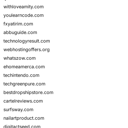
withloveamity.com
youlearncode.com
fxyatirim.com
abbuguide.com
technologyresult.com
webhostingoffers.org
whatszow.com
ehomeamerca.com
techintendo.com
techgreenpure.com
bestdropshipstore.com
cartelreviews.com
surfsway.com
nailartproduct.com
digitactseed.com