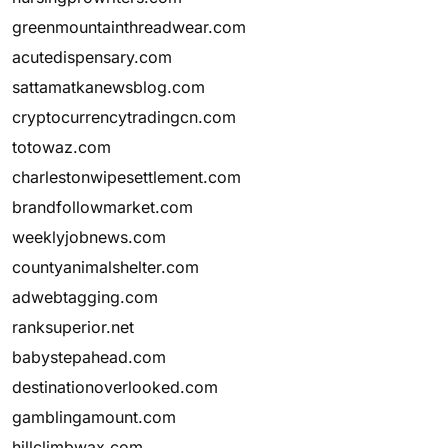
greenmountainthreadwear.com
acutedispensary.com
sattamatkanewsblog.com
cryptocurrencytradingcn.com
totowaz.com
charlestonwipesettlement.com
brandfollowmarket.com
weeklyjobnews.com
countyanimalshelter.com
adwebtagging.com
ranksuperior.net
babystepahead.com
destinationoverlooked.com
gamblingamount.com
hillclimbwax.com