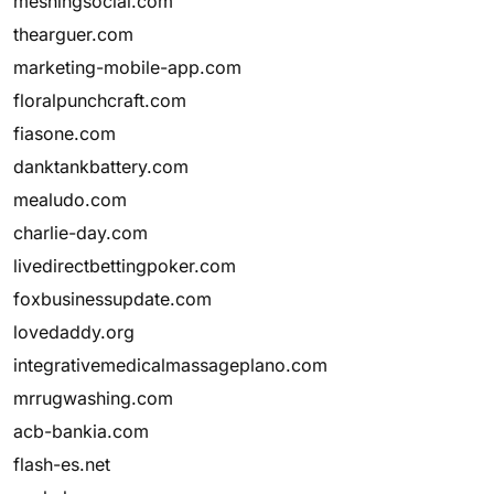
meshingsocial.com
thearguer.com
marketing-mobile-app.com
floralpunchcraft.com
fiasone.com
danktankbattery.com
mealudo.com
charlie-day.com
livedirectbettingpoker.com
foxbusinessupdate.com
lovedaddy.org
integrativemedicalmassageplano.com
mrrugwashing.com
acb-bankia.com
flash-es.net