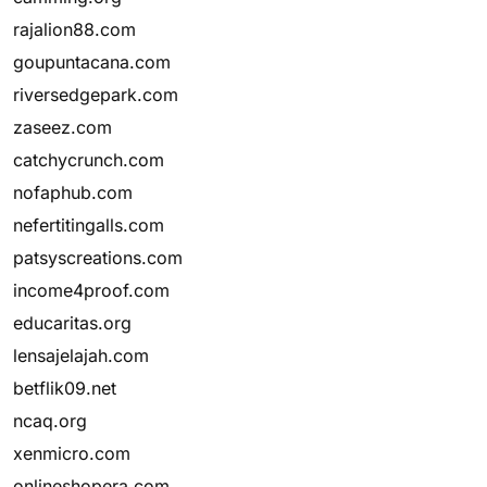
rajalion88.com
goupuntacana.com
riversedgepark.com
zaseez.com
catchycrunch.com
nofaphub.com
nefertitingalls.com
patsyscreations.com
income4proof.com
educaritas.org
lensajelajah.com
betflik09.net
ncaq.org
xenmicro.com
onlineshopera.com