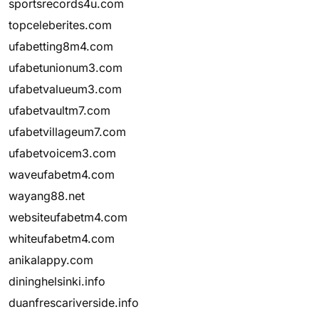
sportsrecords4u.com
topceleberites.com
ufabetting8m4.com
ufabetunionum3.com
ufabetvalueum3.com
ufabetvaultm7.com
ufabetvillageum7.com
ufabetvoicem3.com
waveufabetm4.com
wayang88.net
websiteufabetm4.com
whiteufabetm4.com
anikalappy.com
dininghelsinki.info
duanfrescariverside.info