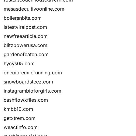
mesasdecultivoonline.com
boilersnbits.com
latestviralpost.com
newfreearticle.com
blitzpowerusa.com
gardenofeaten.com
hycys05.com
onemoremilerunning.com
snowboardsteez.com
instagrambioforgirls.com
cashflowxfiles.com
kmbb10.com
getxtrem.com
weactinfo.com