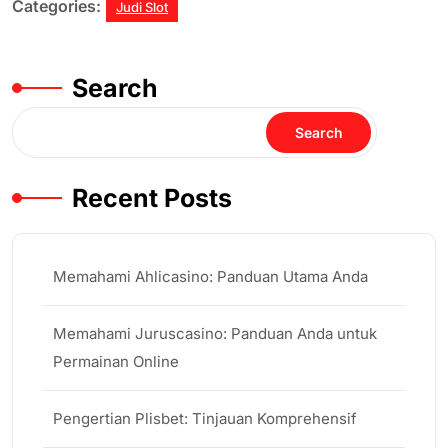
Categories:
Judi Slot
Search
Search
Recent Posts
Memahami Ahlicasino: Panduan Utama Anda
Memahami Juruscasino: Panduan Anda untuk
Permainan Online
Pengertian Plisbet: Tinjauan Komprehensif