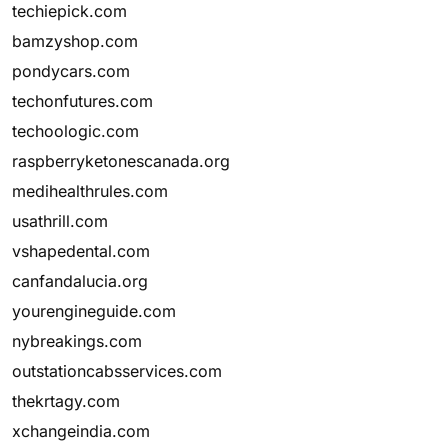
techiepick.com
bamzyshop.com
pondycars.com
techonfutures.com
techoologic.com
raspberryketonescanada.org
medihealthrules.com
usathrill.com
vshapedental.com
canfandalucia.org
yourengineguide.com
nybreakings.com
outstationcabsservices.com
thekrtagy.com
xchangeindia.com