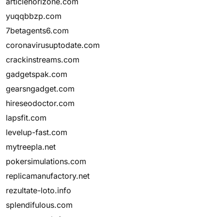
articlehorizone.com
yuqqbbzp.com
7betagents6.com
coronavirusuptodate.com
crackinstreams.com
gadgetspak.com
gearsngadget.com
hireseodoctor.com
lapsfit.com
levelup-fast.com
mytreepla.net
pokersimulations.com
replicamanufactory.net
rezultate-loto.info
splendifulous.com