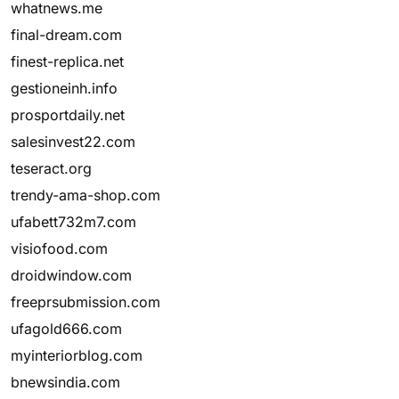
whatnews.me
final-dream.com
finest-replica.net
gestioneinh.info
prosportdaily.net
salesinvest22.com
teseract.org
trendy-ama-shop.com
ufabett732m7.com
visiofood.com
droidwindow.com
freeprsubmission.com
ufagold666.com
myinteriorblog.com
bnewsindia.com