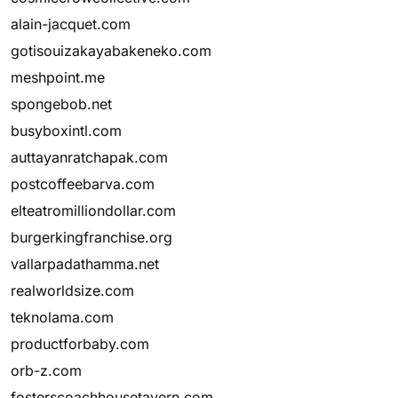
alain-jacquet.com
gotisouizakayabakeneko.com
meshpoint.me
spongebob.net
busyboxintl.com
auttayanratchapak.com
postcoffeebarva.com
elteatromilliondollar.com
burgerkingfranchise.org
vallarpadathamma.net
realworldsize.com
teknolama.com
productforbaby.com
orb-z.com
fosterscoachhousetavern.com