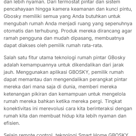
dan lebih nyaman. Dari termostat pintar dan sistem
pencahayaan hingga kamera keamanan dan kunci pintu,
Gbosky memiliki semua yang Anda butuhkan untuk
mengubah rumah Anda menjadi ruang yang sepenuhnya
otomatis dan terhubung. Produk mereka dirancang agar
ramah pengguna dan mudah dipasang, membuatnya
dapat diakses oleh pemilik rumah rata-rata.
Salah satu fitur utama teknologi rumah pintar GBosky
adalah kemampuannya untuk dikendalikan dari jarak
jauh. Menggunakan aplikasi GBOSKY, pemilik rumah
dapat memantau dan mengendalikan perangkat pintar
mereka dari mana saja di dunia, memberi mereka
ketenangan pikiran dan kemampuan untuk mengelola
rumah mereka bahkan ketika mereka pergi. Tingkat
konektivitas ini merevolusi cara kita berinteraksi dengan
rumah kita dan membuat hidup kita lebih nyaman dan
efisien.
Selain remote control, teknologi Smart Home GBOSKY