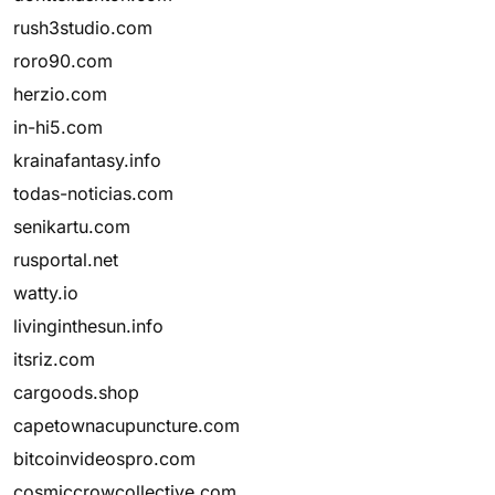
rush3studio.com
roro90.com
herzio.com
in-hi5.com
krainafantasy.info
todas-noticias.com
senikartu.com
rusportal.net
watty.io
livinginthesun.info
itsriz.com
cargoods.shop
capetownacupuncture.com
bitcoinvideospro.com
cosmiccrowcollective.com