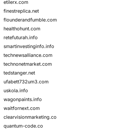
etilerx.com
finestreplica.net
flounderandfumble.com
healthohunt.com
retefuturah.info
smartinvestinginfo.info
technewsalliance.com
technonetmarket.com
tedstanger.net
ufabett732um3.com
uskola.info
wagonpaints.info
waitfornext.com
clearvisionmarketing.co
quantum-code.co