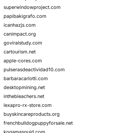
superwindowproject.com
papibakigrafo.com
icanhazjs.com
canimpact.org
goviralstudy.com
cartourism.net
apple-cores.com
pulserasdeactividad10.com
barbaracarlotti.com
desktopmining.net
inthebleachers.net
lexapro-rx-store.com
buyskincareproducts.org
frenchbulldogpuppyforsale.net
kogamasquid.com