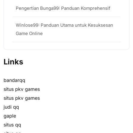
Pengertian Bunga99: Panduan Komprehensif
Winlose99: Panduan Utama untuk Kesuksesan
Game Online
Links
bandarqq
situs pkv games
situs pkv games
judi qq
gaple
situs qq