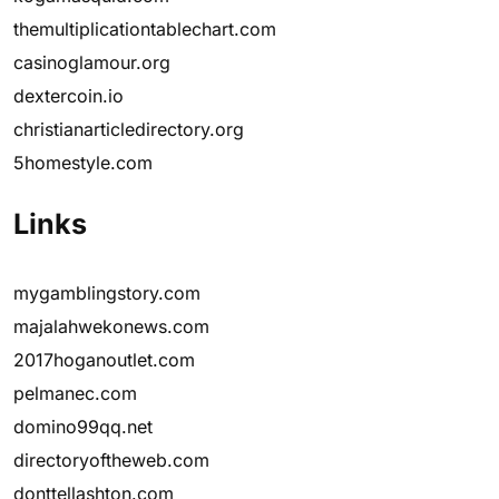
themultiplicationtablechart.com
casinoglamour.org
dextercoin.io
christianarticledirectory.org
5homestyle.com
Links
mygamblingstory.com
majalahwekonews.com
2017hoganoutlet.com
pelmanec.com
domino99qq.net
directoryoftheweb.com
donttellashton.com