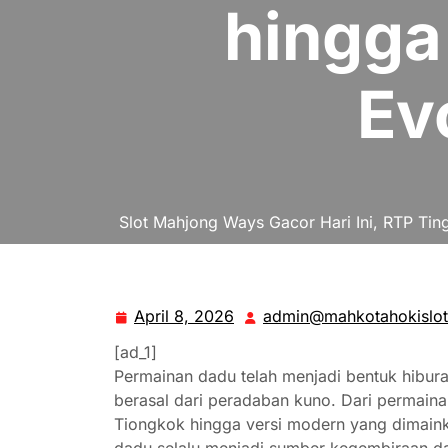
hingga
Ev
Slot Mahjong Ways Gacor Hari Ini, RTP Ti
April 8, 2026
admin@mahkotahokislo
April
8,
[ad_1]
2026
Permainan dadu telah menjadi bentuk hibur
berasal dari peradaban kuno. Dari permaina
Tiongkok hingga versi modern yang dimaink