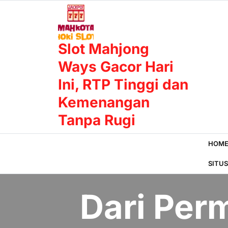
Skip
to
content
Slot Mahjong
Ways Gacor Hari
Ini, RTP Tinggi dan
Kemenangan
Tanpa Rugi
HOM
SITU
Dari Per