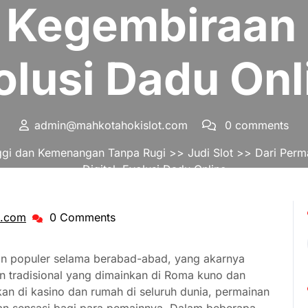
 Kegembiraan D
olusi Dadu Onl
admin@mahkotahokislot.com
0 comments
nggi dan Kemenangan Tanpa Rugi
>>
Judi Slot
>> Dari Perma
Digital: Evolusi Dadu Online
t.com
0 Comments
admin@mahkotahokislot.com
an populer selama berabad-abad, yang akarnya
n tradisional yang dimainkan di Roma kuno dan
an di kasino dan rumah di seluruh dunia, permainan