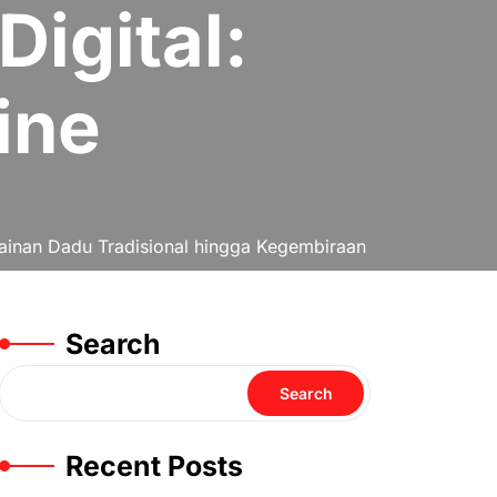
igital:
ine
inan Dadu Tradisional hingga Kegembiraan
Search
Search
Recent Posts