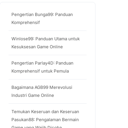
Pengertian Bunga99: Panduan
Komprehensif
Winlose99: Panduan Utama untuk
Kesuksesan Game Online
Pengertian Parlay4D: Panduan
Komprehensif untuk Pemula
Bagaimana AGB99 Merevolusi
Industri Game Online
Temukan Keseruan dan Keseruan
Pasukan88: Pengalaman Bermain
Game yang Wajib Dicoba