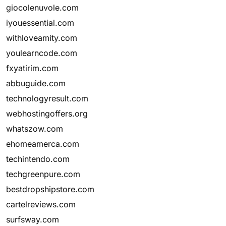
giocolenuvole.com
iyouessential.com
withloveamity.com
youlearncode.com
fxyatirim.com
abbuguide.com
technologyresult.com
webhostingoffers.org
whatszow.com
ehomeamerca.com
techintendo.com
techgreenpure.com
bestdropshipstore.com
cartelreviews.com
surfsway.com