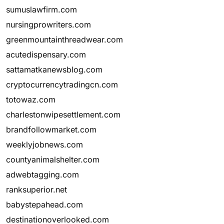
sumuslawfirm.com
nursingprowriters.com
greenmountainthreadwear.com
acutedispensary.com
sattamatkanewsblog.com
cryptocurrencytradingcn.com
totowaz.com
charlestonwipesettlement.com
brandfollowmarket.com
weeklyjobnews.com
countyanimalshelter.com
adwebtagging.com
ranksuperior.net
babystepahead.com
destinationoverlooked.com