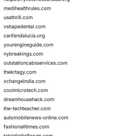
medihealthrules.com
usathrill.com
vshapedental.com
canfandalucia.org
yourengineguide.com
nybreakings.com
outstationcabsservices.com
thekrtagy.com
xchangeindia.com
coolmicrotech.com
dreamhousehack.com
the-techteacher.com
automobilenews-online.com
fashionalltimes.com
totaldigitalforum.com