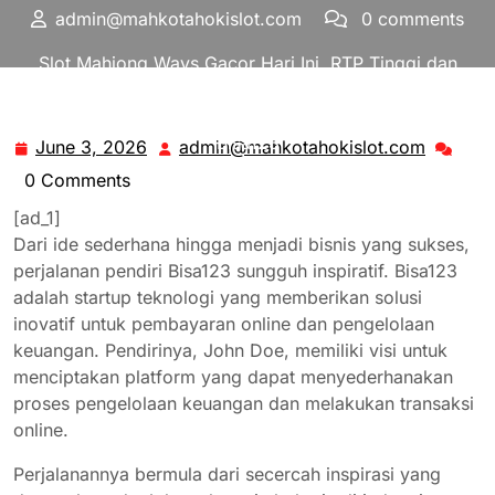
admin@mahkotahokislot.com
0 comments
Slot Mahjong Ways Gacor Hari Ini, RTP Tinggi dan
Kemenangan Tanpa Rugi
>>
Judi Slot
>> Dari Ide
Menjadi Kenyataan: Perjalanan Inspiratif Founder
Bisa123
June 3, 2026
admin@mahkotahokislot.com
June
admin@
3,
0 Comments
2026
[ad_1]
Dari ide sederhana hingga menjadi bisnis yang sukses,
perjalanan pendiri Bisa123 sungguh inspiratif. Bisa123
adalah startup teknologi yang memberikan solusi
inovatif untuk pembayaran online dan pengelolaan
keuangan. Pendirinya, John Doe, memiliki visi untuk
menciptakan platform yang dapat menyederhanakan
proses pengelolaan keuangan dan melakukan transaksi
online.
Perjalanannya bermula dari secercah inspirasi yang