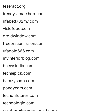
teseract.org
trendy-ama-shop.com
ufabett732m7.com
visiofood.com
droidwindow.com
freeprsubmission.com
ufagold666.com
myinteriorblog.com
bnewsindia.com
techiepick.com
bamzyshop.com
pondycars.com
techonfutures.com
techoologic.com
raspberryketonescanada.org