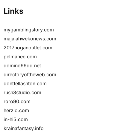
Links
mygamblingstory.com
majalahwekonews.com
2017hoganoutlet.com
pelmanec.com
domino99qq.net
directoryoftheweb.com
donttellashton.com
rush3studio.com
roro90.com
herzio.com
in-hi5.com
krainafantasy.info