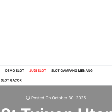
E
DEMO SLOT
JUDI SLOT
SLOT GAMPANG MENANG
S SLOT GACOR
Posted On October 30, 2025