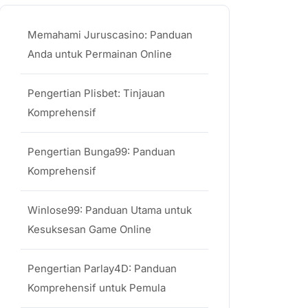
Memahami Juruscasino: Panduan
Anda untuk Permainan Online
Pengertian Plisbet: Tinjauan
Komprehensif
Pengertian Bunga99: Panduan
Komprehensif
Winlose99: Panduan Utama untuk
Kesuksesan Game Online
Pengertian Parlay4D: Panduan
Komprehensif untuk Pemula