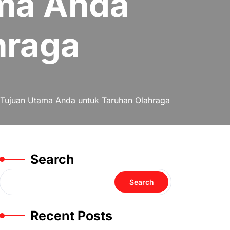
ama Anda
hraga
 Tujuan Utama Anda untuk Taruhan Olahraga
Search
Search
Recent Posts