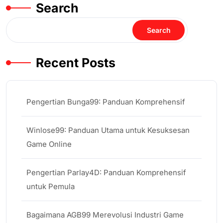
Search
Search
Recent Posts
Pengertian Bunga99: Panduan Komprehensif
Winlose99: Panduan Utama untuk Kesuksesan
Game Online
Pengertian Parlay4D: Panduan Komprehensif
untuk Pemula
Bagaimana AGB99 Merevolusi Industri Game