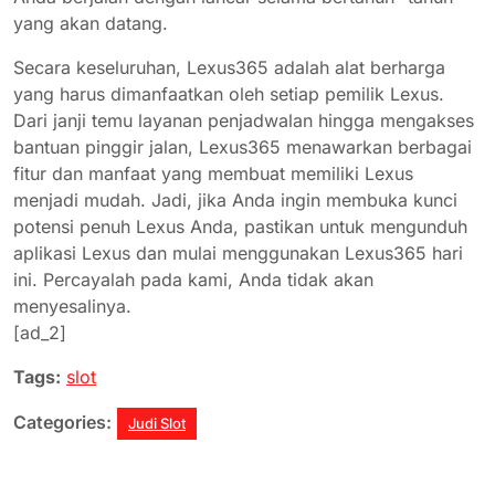
yang akan datang.
Secara keseluruhan, Lexus365 adalah alat berharga
yang harus dimanfaatkan oleh setiap pemilik Lexus.
Dari janji temu layanan penjadwalan hingga mengakses
bantuan pinggir jalan, Lexus365 menawarkan berbagai
fitur dan manfaat yang membuat memiliki Lexus
menjadi mudah. Jadi, jika Anda ingin membuka kunci
potensi penuh Lexus Anda, pastikan untuk mengunduh
aplikasi Lexus dan mulai menggunakan Lexus365 hari
ini. Percayalah pada kami, Anda tidak akan
menyesalinya.
[ad_2]
Tags:
slot
Categories:
Judi Slot