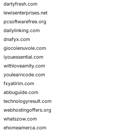
dartyfresh.com
lewisenterprises.net
pcsoftwarefree.org
dailylinking.com
dnafyx.com
giocolenuvole.com
iyouessential.com
withloveamity.com
youlearncode.com
fxyatirim.com
abbuguide.com
technologyresult.com
webhostingoffers.org
whatszow.com
ehomeamerca.com