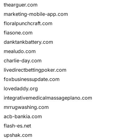
thearguer.com
marketing-mobile-app.com
floralpunchcraft.com
fiasone.com
danktankbattery.com
mealudo.com
charlie-day.com
livedirectbettingpoker.com
foxbusinessupdate.com
lovedaddy.org
integrativemedicalmassageplano.com
mrrugwashing.com
acb-bankia.com
flash-es.net
upshak.com