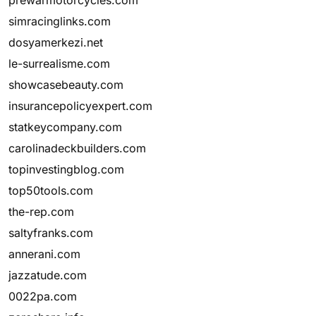
prewarmotorcycles.com
simracinglinks.com
dosyamerkezi.net
le-surrealisme.com
showcasebeauty.com
insurancepolicyexpert.com
statkeycompany.com
carolinadeckbuilders.com
topinvestingblog.com
top50tools.com
the-rep.com
saltyfranks.com
annerani.com
jazzatude.com
0022pa.com