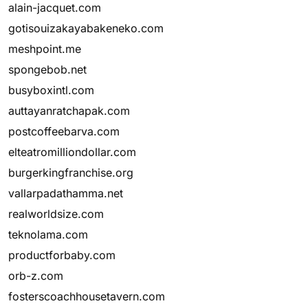
alain-jacquet.com
gotisouizakayabakeneko.com
meshpoint.me
spongebob.net
busyboxintl.com
auttayanratchapak.com
postcoffeebarva.com
elteatromilliondollar.com
burgerkingfranchise.org
vallarpadathamma.net
realworldsize.com
teknolama.com
productforbaby.com
orb-z.com
fosterscoachhousetavern.com