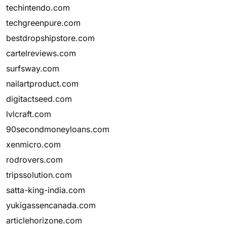
techintendo.com
techgreenpure.com
bestdropshipstore.com
cartelreviews.com
surfsway.com
nailartproduct.com
digitactseed.com
lvlcraft.com
90secondmoneyloans.com
xenmicro.com
rodrovers.com
tripssolution.com
satta-king-india.com
yukigassencanada.com
articlehorizone.com