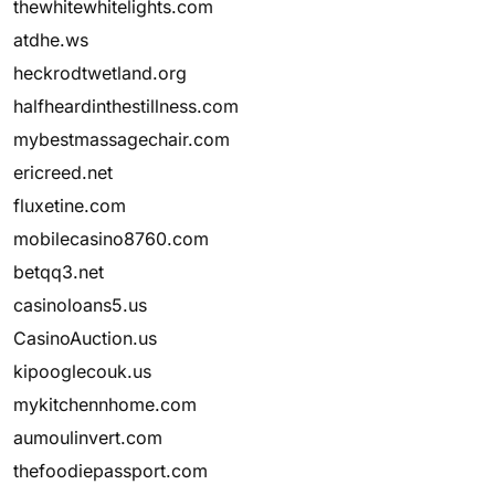
thewhitewhitelights.com
atdhe.ws
heckrodtwetland.org
halfheardinthestillness.com
mybestmassagechair.com
ericreed.net
fluxetine.com
mobilecasino8760.com
betqq3.net
casinoloans5.us
CasinoAuction.us
kipooglecouk.us
mykitchennhome.com
aumoulinvert.com
thefoodiepassport.com