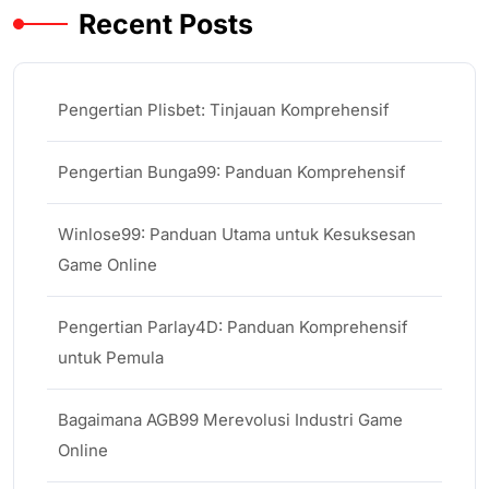
Recent Posts
Pengertian Plisbet: Tinjauan Komprehensif
Pengertian Bunga99: Panduan Komprehensif
Winlose99: Panduan Utama untuk Kesuksesan
Game Online
Pengertian Parlay4D: Panduan Komprehensif
untuk Pemula
Bagaimana AGB99 Merevolusi Industri Game
Online