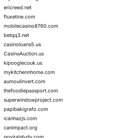
ericreed.net
fluxetine.com
mobilecasino8760.com
betqq3.net
casinoloans5.us
CasinoAuction.us
kipooglecouk.us
mykitchennhome.com
aumoulinvert.com
thefoodiepassport.com
superwindowproject.com
papibakigrafo.com
icanhazjs.com
canimpact.org
goviralstudy.com