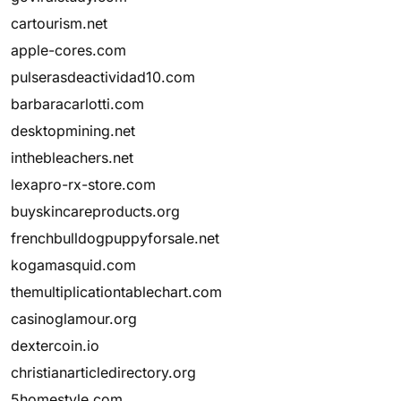
cartourism.net
apple-cores.com
pulserasdeactividad10.com
barbaracarlotti.com
desktopmining.net
inthebleachers.net
lexapro-rx-store.com
buyskincareproducts.org
frenchbulldogpuppyforsale.net
kogamasquid.com
themultiplicationtablechart.com
casinoglamour.org
dextercoin.io
christianarticledirectory.org
5homestyle.com