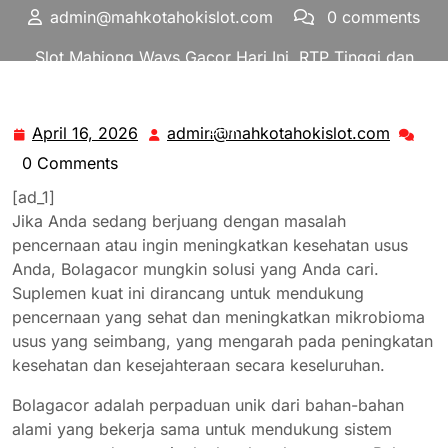
admin@mahkotahokislot.com
0 comments
Slot Mahjong Ways Gacor Hari Ini, RTP Tinggi dan
Kemenangan Tanpa Rugi
>>
Judi Slot
>> Bolagacor:
Rahasia Pencernaan dan Kesehatan Usus yang Lebih
Baik
April 16, 2026
admin@mahkotahokislot.com
April
admin@
16,
0 Comments
2026
[ad_1]
Jika Anda sedang berjuang dengan masalah
pencernaan atau ingin meningkatkan kesehatan usus
Anda, Bolagacor mungkin solusi yang Anda cari.
Suplemen kuat ini dirancang untuk mendukung
pencernaan yang sehat dan meningkatkan mikrobioma
usus yang seimbang, yang mengarah pada peningkatan
kesehatan dan kesejahteraan secara keseluruhan.
Bolagacor adalah perpaduan unik dari bahan-bahan
alami yang bekerja sama untuk mendukung sistem