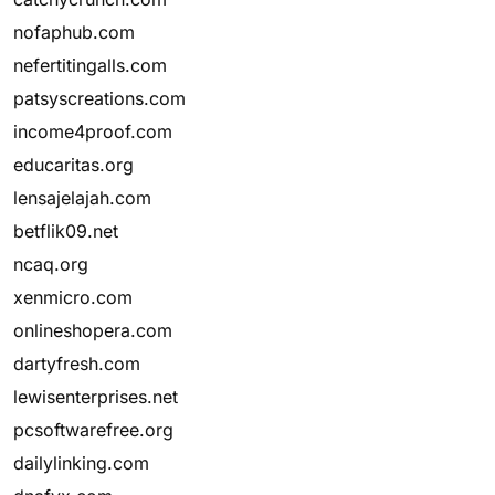
nofaphub.com
nefertitingalls.com
patsyscreations.com
income4proof.com
educaritas.org
lensajelajah.com
betflik09.net
ncaq.org
xenmicro.com
onlineshopera.com
dartyfresh.com
lewisenterprises.net
pcsoftwarefree.org
dailylinking.com