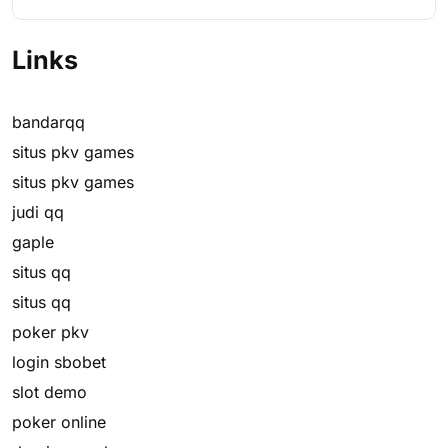
Links
bandarqq
situs pkv games
situs pkv games
judi qq
gaple
situs qq
situs qq
poker pkv
login sbobet
slot demo
poker online