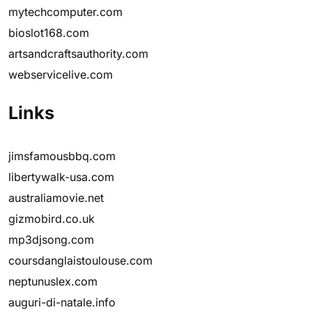
mytechcomputer.com
bioslot168.com
artsandcraftsauthority.com
webservicelive.com
Links
jimsfamousbbq.com
libertywalk-usa.com
australiamovie.net
gizmobird.co.uk
mp3djsong.com
coursdanglaistoulouse.com
neptunuslex.com
auguri-di-natale.info