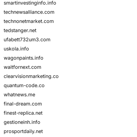
smartinvestinginfo.info
technewsalliance.com
technonetmarket.com
tedstanger.net
ufabett732um3.com
uskola.info
wagonpaints.info
waitfornext.com
clearvisionmarketing.co
quantum-code.co
whatnews.me
final-dream.com
finest-replica.net
gestioneinh.info
prosportdaily.net