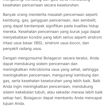
kesehatan pencernaan secara keseluruhan.
Banyak orang menderita masalah pencernaan seperti
kembung, gas, gangguan pencernaan, dan sembelit,
yang dapat berdampak signifikan pada kualitas hidup
mereka. Kesehatan pencernaan yang buruk juga dapat
menyebabkan kondisi yang lebih serius seperti sindrom
iritasi usus besar (IBS), sindrom usus bocor, dan
penyakit radang usus.
Dengan mengonsumsi Bolagacor secara teratur, Anda
dapat mendukung sistem pencernaan dan
meningkatkan mikrobioma usus yang sehat, sehingga
meningkatkan pencernaan, mengurangi kembung dan
gas, serta kesehatan keseluruhan yang lebih baik. Baik
Anda ingin meningkatkan pencernaan, mendukung
sistem kekebalan tubuh, atau sekadar merasa lebih baik
setiap hari, Bolagacor dapat membantu Anda mencapai
tujuan Anda.