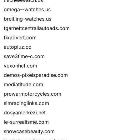
michelewatch.us
omega--watches.us
breitling-watches.us
tgarnettcentrallautoads.com
fixadvert.com
autopluz.co
save3time-c.com
vexonhcf.com
demos-pixelsparadise.com
mediatitude.com
prewarmotorcycles.com
simracinglinks.com
dosyamerkezi.net
le-surrealisme.com
showcasebeauty.com