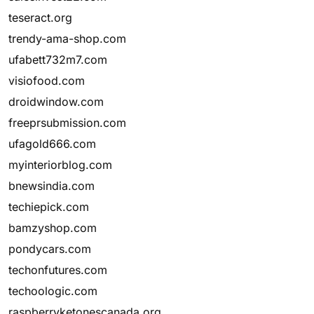
teseract.org
trendy-ama-shop.com
ufabett732m7.com
visiofood.com
droidwindow.com
freeprsubmission.com
ufagold666.com
myinteriorblog.com
bnewsindia.com
techiepick.com
bamzyshop.com
pondycars.com
techonfutures.com
techoologic.com
raspberryketonescanada.org