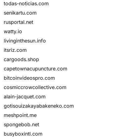
todas-noticias.com
senikartu.com
rusportal.net
watty.io
livinginthesun.info
itsriz.com
cargoods.shop
capetownacupuncture.com
bitcoinvideospro.com
cosmiccrowcollective.com
alain-jacquet.com
gotisouizakayabakeneko.com
meshpoint.me
spongebob.net
busyboxintl.com