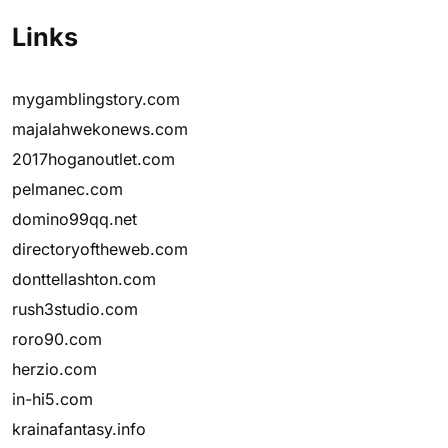
Links
mygamblingstory.com
majalahwekonews.com
2017hoganoutlet.com
pelmanec.com
domino99qq.net
directoryoftheweb.com
donttellashton.com
rush3studio.com
roro90.com
herzio.com
in-hi5.com
krainafantasy.info