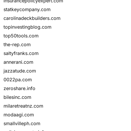
insurancepolicyexpert.com
statkeycompany.com
carolinadeckbuilders.com
topinvestingblog.com
top50tools.com
the-rep.com
saltyfranks.com
annerani.com
jazzatude.com
0022pa.com
zeroshare.info
bilesinc.com
milaretreatnz.com
modaagi.com
smallvilleph.com