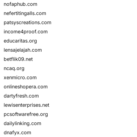
nofaphub.com
nefertitingalls.com
patsyscreations.com
income4proof.com
educaritas.org
lensajelajah.com
betflik09.net
ncaq.org
xenmicro.com
onlineshopera.com
dartyfresh.com
lewisenterprises.net
pcsoftwarefree.org
dailylinking.com
dnafyx.com