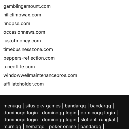
gamblingamount.com
hillclimbwax.com
hnopse.com
occasionnews.com
lustofmoney.com
timebusinesszone.com
peppers-reflection.com
tuneoflife.com
windowwellmaintenancepros.com
affiliateholder.com
menuqq
|
situs pkv games
|
bandarqq
|
bandarqq
|
dominoqq login
|
dominoqq login
|
dominoqq login
|
dominoqq login
|
dominoqq login
|
slot anti rungkat
|
murniqq
|
hematqq
|
poker online
|
bandarqq
|