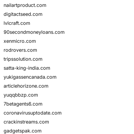
nailartproduct.com
digitactseed.com
lvlcraft.com
90secondmoneyloans.com
xenmicro.com
rodrovers.com
tripssolution.com
satta-king-india.com
yukigassencanada.com
articlehorizone.com
yuqqbbzp.com
7betagents6.com
coronavirusuptodate.com
crackinstreams.com
gadgetspak.com