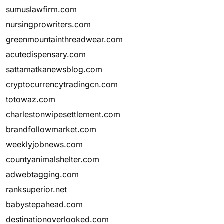
sumuslawfirm.com
nursingprowriters.com
greenmountainthreadwear.com
acutedispensary.com
sattamatkanewsblog.com
cryptocurrencytradingcn.com
totowaz.com
charlestonwipesettlement.com
brandfollowmarket.com
weeklyjobnews.com
countyanimalshelter.com
adwebtagging.com
ranksuperior.net
babystepahead.com
destinationoverlooked.com