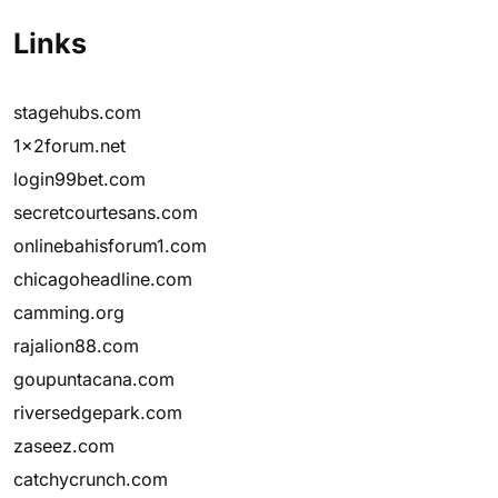
Links
stagehubs.com
1x2forum.net
login99bet.com
secretcourtesans.com
onlinebahisforum1.com
chicagoheadline.com
camming.org
rajalion88.com
goupuntacana.com
riversedgepark.com
zaseez.com
catchycrunch.com