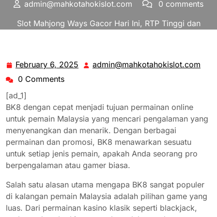
admin@mahkotahokislot.com
0 comments
Slot Mahjong Ways Gacor Hari Ini, RTP Tinggi dan
Kemenangan Tanpa Rugi
>>
Judi Slot
>> BK8: Tujuan
permainan online terbaik untuk pemain Malaysia
February 6, 2025
admin@mahkotahokislot.com
February
adm
6,
0 Comments
2025
[ad_1]
BK8 dengan cepat menjadi tujuan permainan online
untuk pemain Malaysia yang mencari pengalaman yang
menyenangkan dan menarik. Dengan berbagai
permainan dan promosi, BK8 menawarkan sesuatu
untuk setiap jenis pemain, apakah Anda seorang pro
berpengalaman atau gamer biasa.
Salah satu alasan utama mengapa BK8 sangat populer
di kalangan pemain Malaysia adalah pilihan game yang
luas. Dari permainan kasino klasik seperti blackjack,