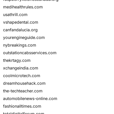
medihealthrules.com
usathrill.com
vshapedental.com
canfandalucia.org
yourengineguide.com
nybreakings.com
outstationcabsservices.com
thekrtagy.com
xchangeindia.com
coolmicrotech.com
dreamhousehack.com
the-techteacher.com
automobilenews-online.com
fashionalltimes.com
totaldigitalforum.com