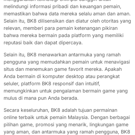
melindungi informasi pribadi dan keuangan pemain,
memastikan bahwa data mereka selalu aman dan aman.
Selain itu, BK8 dilisensikan dan diatur oleh otoritas yang
relevan, memberi para pemain ketenangan pikiran
bahwa mereka bermain pada platform yang memiliki
reputasi baik dan dapat dipercaya.
Selain itu, BK8 menawarkan antarmuka yang ramah
pengguna yang memudahkan pemain untuk menavigasi
situs dan menemukan game favorit mereka. Apakah
Anda bermain di komputer desktop atau perangkat
seluler, platform BK8 responsif dan intuitif,
memungkinkan untuk pengalaman bermain game yang
mulus di mana pun Anda berada.
Secara keseluruhan, BK8 adalah tujuan permainan
online terbaik untuk pemain Malaysia. Dengan berbagai
pilihan game, promosi yang menarik, lingkungan game
yang aman, dan antarmuka yang ramah pengguna, BK8