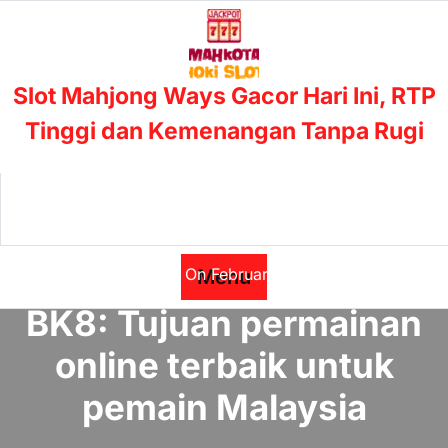
Skip
to
content
Slot Mahjong Ways Gacor Hari Ini, RTP
Tinggi dan Kemenangan Tanpa Rugi
Posted On February 6, 2025
Menu
BK8: Tujuan permainan
online terbaik untuk
pemain Malaysia