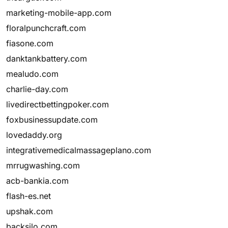
marketing-mobile-app.com
floralpunchcraft.com
fiasone.com
danktankbattery.com
mealudo.com
charlie-day.com
livedirectbettingpoker.com
foxbusinessupdate.com
lovedaddy.org
integrativemedicalmassageplano.com
mrrugwashing.com
acb-bankia.com
flash-es.net
upshak.com
backsilo.com