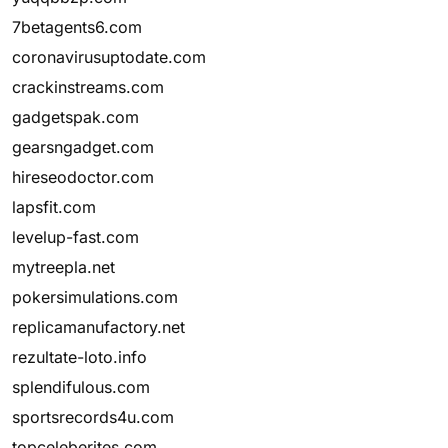
7betagents6.com
coronavirusuptodate.com
crackinstreams.com
gadgetspak.com
gearsngadget.com
hireseodoctor.com
lapsfit.com
levelup-fast.com
mytreepla.net
pokersimulations.com
replicamanufactory.net
rezultate-loto.info
splendifulous.com
sportsrecords4u.com
topceleberites.com