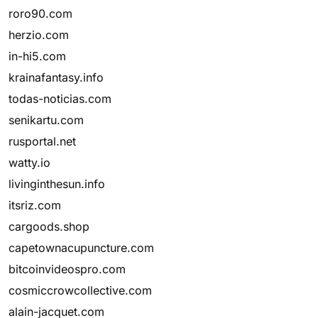
roro90.com
herzio.com
in-hi5.com
krainafantasy.info
todas-noticias.com
senikartu.com
rusportal.net
watty.io
livinginthesun.info
itsriz.com
cargoods.shop
capetownacupuncture.com
bitcoinvideospro.com
cosmiccrowcollective.com
alain-jacquet.com