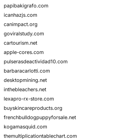
papibakigrafo.com
icanhazjs.com
canimpact.org
goviralstudy.com
cartourism.net
apple-cores.com
pulserasdeactividad10.com
barbaracarlotti.com
desktopmining.net
inthebleachers.net
lexapro-rx-store.com
buyskincareproducts.org
frenchbulldogpuppyforsale.net
kogamasquid.com
themultiplicationtablechart.com