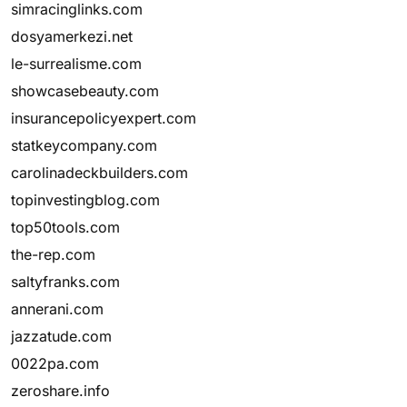
simracinglinks.com
dosyamerkezi.net
le-surrealisme.com
showcasebeauty.com
insurancepolicyexpert.com
statkeycompany.com
carolinadeckbuilders.com
topinvestingblog.com
top50tools.com
the-rep.com
saltyfranks.com
annerani.com
jazzatude.com
0022pa.com
zeroshare.info