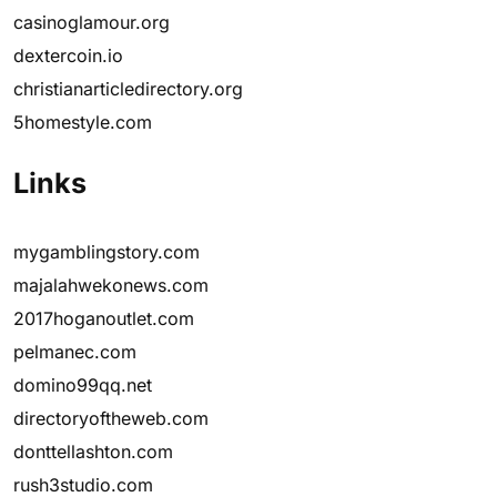
casinoglamour.org
dextercoin.io
christianarticledirectory.org
5homestyle.com
Links
mygamblingstory.com
majalahwekonews.com
2017hoganoutlet.com
pelmanec.com
domino99qq.net
directoryoftheweb.com
donttellashton.com
rush3studio.com