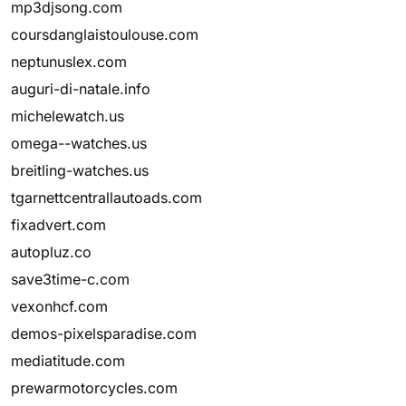
mp3djsong.com
coursdanglaistoulouse.com
neptunuslex.com
auguri-di-natale.info
michelewatch.us
omega--watches.us
breitling-watches.us
tgarnettcentrallautoads.com
fixadvert.com
autopluz.co
save3time-c.com
vexonhcf.com
demos-pixelsparadise.com
mediatitude.com
prewarmotorcycles.com