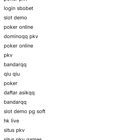
login sbobet
slot demo
poker online
dominoqq pkv
poker online
pkv
bandarqq
qiu qiu
poker
daftar asikqq
bandarqq
slot demo pg soft
hk live
situs pkv
situs pkv games