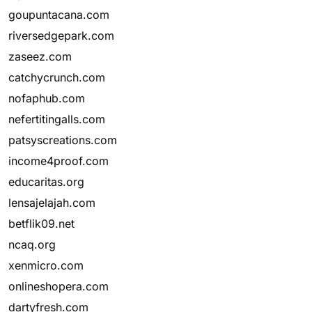
goupuntacana.com
riversedgepark.com
zaseez.com
catchycrunch.com
nofaphub.com
nefertitingalls.com
patsyscreations.com
income4proof.com
educaritas.org
lensajelajah.com
betflik09.net
ncaq.org
xenmicro.com
onlineshopera.com
dartyfresh.com