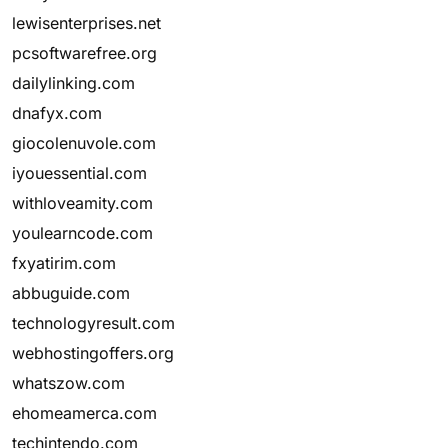
lewisenterprises.net
pcsoftwarefree.org
dailylinking.com
dnafyx.com
giocolenuvole.com
iyouessential.com
withloveamity.com
youlearncode.com
fxyatirim.com
abbuguide.com
technologyresult.com
webhostingoffers.org
whatszow.com
ehomeamerca.com
techintendo.com