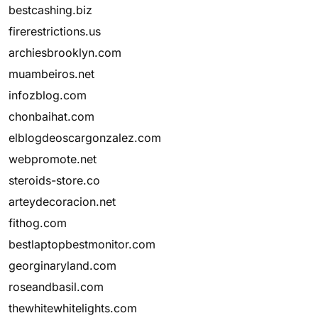
bestcashing.biz
firerestrictions.us
archiesbrooklyn.com
muambeiros.net
infozblog.com
chonbaihat.com
elblogdeoscargonzalez.com
webpromote.net
steroids-store.co
arteydecoracion.net
fithog.com
bestlaptopbestmonitor.com
georginaryland.com
roseandbasil.com
thewhitewhitelights.com