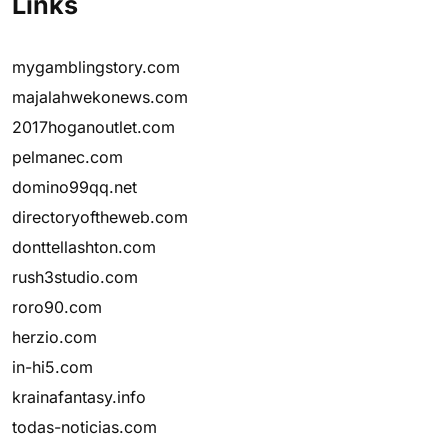
Links
mygamblingstory.com
majalahwekonews.com
2017hoganoutlet.com
pelmanec.com
domino99qq.net
directoryoftheweb.com
donttellashton.com
rush3studio.com
roro90.com
herzio.com
in-hi5.com
krainafantasy.info
todas-noticias.com