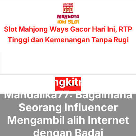
Skip
to
content
Slot Mahjong Ways Gacor Hari Ini, RTP
Tinggi dan Kemenangan Tanpa Rugi
Posted On March 20, 2026
Bangkitnya
Menu
Mandalika77: Bagaimana
Seorang Influencer
Mengambil alih Internet
dengan Badai