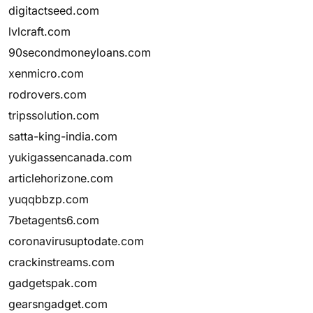
digitactseed.com
lvlcraft.com
90secondmoneyloans.com
xenmicro.com
rodrovers.com
tripssolution.com
satta-king-india.com
yukigassencanada.com
articlehorizone.com
yuqqbbzp.com
7betagents6.com
coronavirusuptodate.com
crackinstreams.com
gadgetspak.com
gearsngadget.com