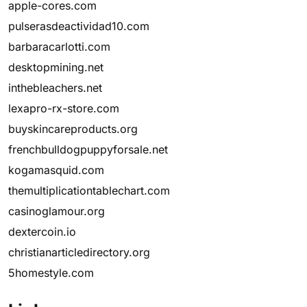
apple-cores.com
pulserasdeactividad10.com
barbaracarlotti.com
desktopmining.net
inthebleachers.net
lexapro-rx-store.com
buyskincareproducts.org
frenchbulldogpuppyforsale.net
kogamasquid.com
themultiplicationtablechart.com
casinoglamour.org
dextercoin.io
christianarticledirectory.org
5homestyle.com