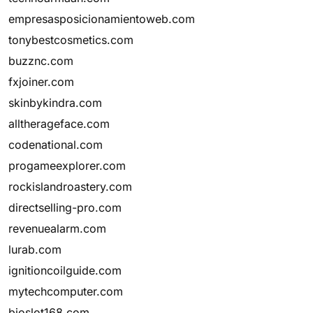
empresasposicionamientoweb.com
tonybestcosmetics.com
buzznc.com
fxjoiner.com
skinbykindra.com
alltherageface.com
codenational.com
progameexplorer.com
rockislandroastery.com
directselling-pro.com
revenuealarm.com
lurab.com
ignitioncoilguide.com
mytechcomputer.com
bioslot168.com