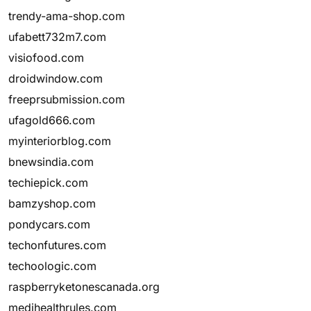
trendy-ama-shop.com
ufabett732m7.com
visiofood.com
droidwindow.com
freeprsubmission.com
ufagold666.com
myinteriorblog.com
bnewsindia.com
techiepick.com
bamzyshop.com
pondycars.com
techonfutures.com
techoologic.com
raspberryketonescanada.org
medihealthrules.com