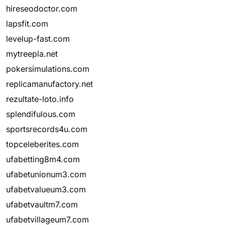
hireseodoctor.com
lapsfit.com
levelup-fast.com
mytreepla.net
pokersimulations.com
replicamanufactory.net
rezultate-loto.info
splendifulous.com
sportsrecords4u.com
topceleberites.com
ufabetting8m4.com
ufabetunionum3.com
ufabetvalueum3.com
ufabetvaultm7.com
ufabetvillageum7.com