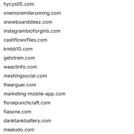
hycys05.com
onemoremilerunning.com
snowboardsteez.com
instagrambioforgirls.com
cashflowxfiles.com
kmbb10.com
getxtrem.com
weactinfo.com
meshingsocial.com
thearguer.com
marketing-mobile-app.com
floralpunchcraft.com
fiasone.com
danktankbattery.com
mealudo.com