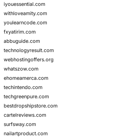
iyouessential.com
withloveamity.com
youlearncode.com
fxyatirim.com
abbuguide.com
technologyresult.com
webhostingoffers.org
whatszow.com
ehomeamerca.com
techintendo.com
techgreenpure.com
bestdropshipstore.com
cartelreviews.com
surfsway.com
nailartproduct.com