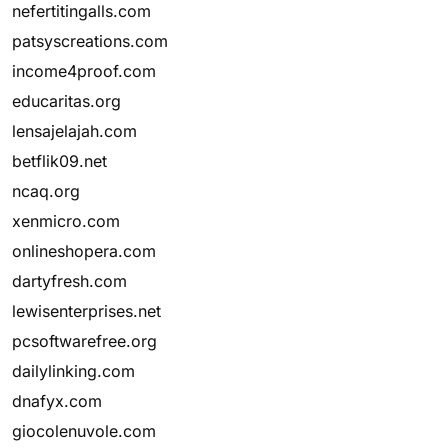
nefertitingalls.com
patsyscreations.com
income4proof.com
educaritas.org
lensajelajah.com
betflik09.net
ncaq.org
xenmicro.com
onlineshopera.com
dartyfresh.com
lewisenterprises.net
pcsoftwarefree.org
dailylinking.com
dnafyx.com
giocolenuvole.com