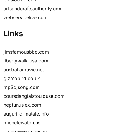
artsandcraftsauthority.com
webservicelive.com
Links
jimsfamousbbq.com
libertywalk-usa.com
australiamovie.net
gizmobird.co.uk
mp3djsong.com
coursdanglaistoulouse.com
neptunuslex.com
auguri-di-natale.info
michelewatch.us
omega--watches.us