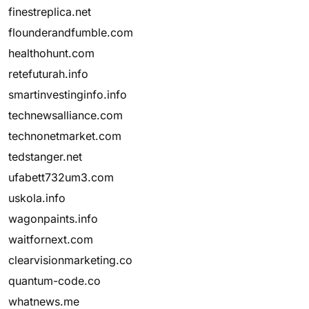
finestreplica.net
flounderandfumble.com
healthohunt.com
retefuturah.info
smartinvestinginfo.info
technewsalliance.com
technonetmarket.com
tedstanger.net
ufabett732um3.com
uskola.info
wagonpaints.info
waitfornext.com
clearvisionmarketing.co
quantum-code.co
whatnews.me