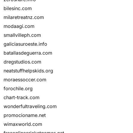
bilesinc.com
milaretreatnz.com
modaagi.com
smallvilleph.com
galiciasuroeste.info
batallasdeguerra.com
dregstudios.com
neatstuffhelpskids.org
moraessoccer.com
forochile.org
chart-track.com
wonderfultraveling.com
promocioname.net
wimaxworld.com