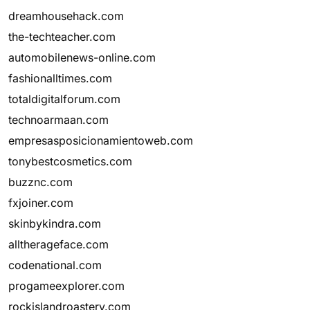
dreamhousehack.com
the-techteacher.com
automobilenews-online.com
fashionalltimes.com
totaldigitalforum.com
technoarmaan.com
empresasposicionamientoweb.com
tonybestcosmetics.com
buzznc.com
fxjoiner.com
skinbykindra.com
alltherageface.com
codenational.com
progameexplorer.com
rockislandroastery.com