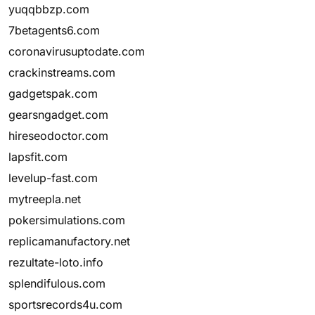
yuqqbbzp.com
7betagents6.com
coronavirusuptodate.com
crackinstreams.com
gadgetspak.com
gearsngadget.com
hireseodoctor.com
lapsfit.com
levelup-fast.com
mytreepla.net
pokersimulations.com
replicamanufactory.net
rezultate-loto.info
splendifulous.com
sportsrecords4u.com