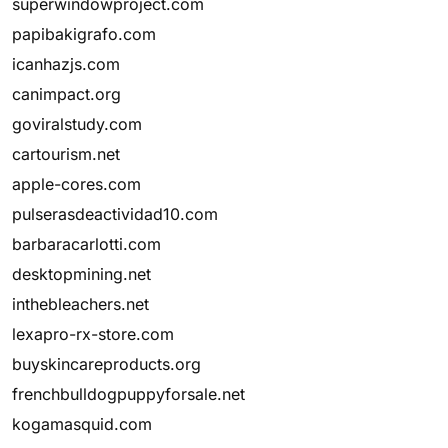
superwindowproject.com
papibakigrafo.com
icanhazjs.com
canimpact.org
goviralstudy.com
cartourism.net
apple-cores.com
pulserasdeactividad10.com
barbaracarlotti.com
desktopmining.net
inthebleachers.net
lexapro-rx-store.com
buyskincareproducts.org
frenchbulldogpuppyforsale.net
kogamasquid.com