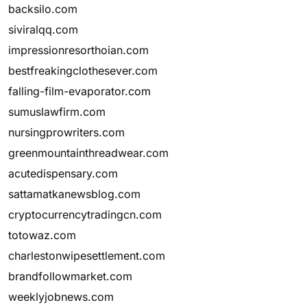
backsilo.com
siviralqq.com
impressionresorthoian.com
bestfreakingclothesever.com
falling-film-evaporator.com
sumuslawfirm.com
nursingprowriters.com
greenmountainthreadwear.com
acutedispensary.com
sattamatkanewsblog.com
cryptocurrencytradingcn.com
totowaz.com
charlestonwipesettlement.com
brandfollowmarket.com
weeklyjobnews.com