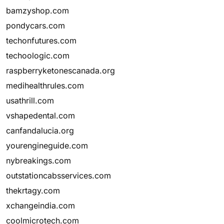
bamzyshop.com
pondycars.com
techonfutures.com
techoologic.com
raspberryketonescanada.org
medihealthrules.com
usathrill.com
vshapedental.com
canfandalucia.org
yourengineguide.com
nybreakings.com
outstationcabsservices.com
thekrtagy.com
xchangeindia.com
coolmicrotech.com