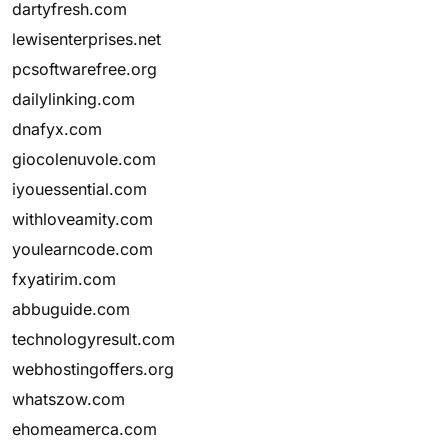
dartyfresh.com
lewisenterprises.net
pcsoftwarefree.org
dailylinking.com
dnafyx.com
giocolenuvole.com
iyouessential.com
withloveamity.com
youlearncode.com
fxyatirim.com
abbuguide.com
technologyresult.com
webhostingoffers.org
whatszow.com
ehomeamerca.com