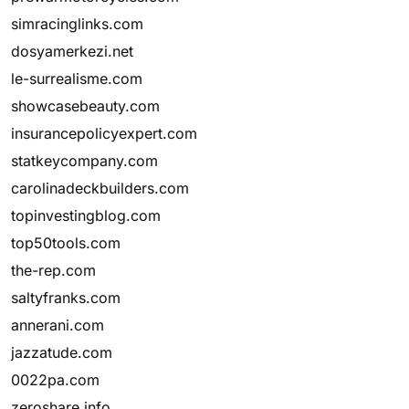
simracinglinks.com
dosyamerkezi.net
le-surrealisme.com
showcasebeauty.com
insurancepolicyexpert.com
statkeycompany.com
carolinadeckbuilders.com
topinvestingblog.com
top50tools.com
the-rep.com
saltyfranks.com
annerani.com
jazzatude.com
0022pa.com
zeroshare.info