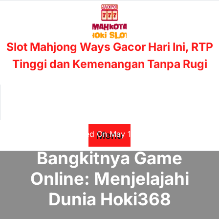
Skip
to
content
Slot Mahjong Ways Gacor Hari Ini, RTP
Tinggi dan Kemenangan Tanpa Rugi
Posted On May 19, 2025
Menu
Bangkitnya Game
Online: Menjelajahi
Dunia Hoki368