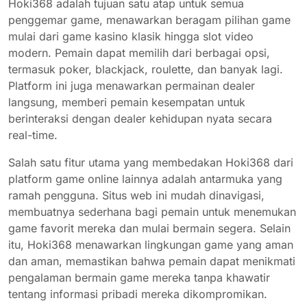
Hoki368 adalah tujuan satu atap untuk semua
penggemar game, menawarkan beragam pilihan game
mulai dari game kasino klasik hingga slot video
modern. Pemain dapat memilih dari berbagai opsi,
termasuk poker, blackjack, roulette, dan banyak lagi.
Platform ini juga menawarkan permainan dealer
langsung, memberi pemain kesempatan untuk
berinteraksi dengan dealer kehidupan nyata secara
real-time.
Salah satu fitur utama yang membedakan Hoki368 dari
platform game online lainnya adalah antarmuka yang
ramah pengguna. Situs web ini mudah dinavigasi,
membuatnya sederhana bagi pemain untuk menemukan
game favorit mereka dan mulai bermain segera. Selain
itu, Hoki368 menawarkan lingkungan game yang aman
dan aman, memastikan bahwa pemain dapat menikmati
pengalaman bermain game mereka tanpa khawatir
tentang informasi pribadi mereka dikompromikan.