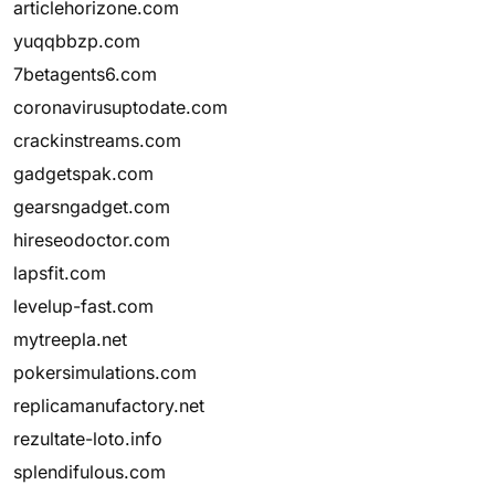
articlehorizone.com
yuqqbbzp.com
7betagents6.com
coronavirusuptodate.com
crackinstreams.com
gadgetspak.com
gearsngadget.com
hireseodoctor.com
lapsfit.com
levelup-fast.com
mytreepla.net
pokersimulations.com
replicamanufactory.net
rezultate-loto.info
splendifulous.com