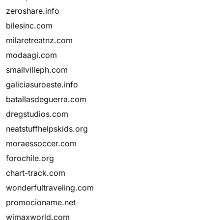
zeroshare.info
bilesinc.com
milaretreatnz.com
modaagi.com
smallvilleph.com
galiciasuroeste.info
batallasdeguerra.com
dregstudios.com
neatstuffhelpskids.org
moraessoccer.com
forochile.org
chart-track.com
wonderfultraveling.com
promocioname.net
wimaxworld.com