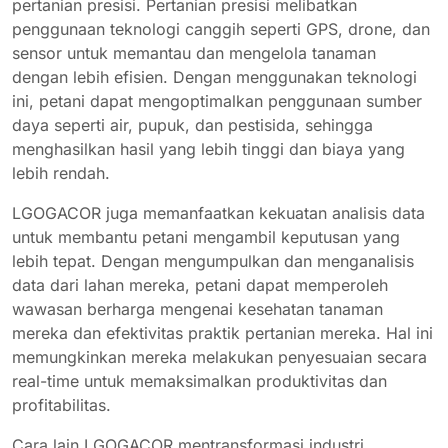
pertanian presisi. Pertanian presisi melibatkan
penggunaan teknologi canggih seperti GPS, drone, dan
sensor untuk memantau dan mengelola tanaman
dengan lebih efisien. Dengan menggunakan teknologi
ini, petani dapat mengoptimalkan penggunaan sumber
daya seperti air, pupuk, dan pestisida, sehingga
menghasilkan hasil yang lebih tinggi dan biaya yang
lebih rendah.
LGOGACOR juga memanfaatkan kekuatan analisis data
untuk membantu petani mengambil keputusan yang
lebih tepat. Dengan mengumpulkan dan menganalisis
data dari lahan mereka, petani dapat memperoleh
wawasan berharga mengenai kesehatan tanaman
mereka dan efektivitas praktik pertanian mereka. Hal ini
memungkinkan mereka melakukan penyesuaian secara
real-time untuk memaksimalkan produktivitas dan
profitabilitas.
Cara lain LGOGACOR mentransformasi industri