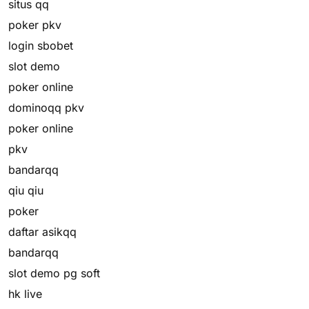
situs qq
poker pkv
login sbobet
slot demo
poker online
dominoqq pkv
poker online
pkv
bandarqq
qiu qiu
poker
daftar asikqq
bandarqq
slot demo pg soft
hk live