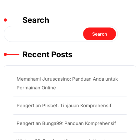
Search
Search
Recent Posts
Memahami Juruscasino: Panduan Anda untuk
Permainan Online
Pengertian Plisbet: Tinjauan Komprehensif
Pengertian Bunga99: Panduan Komprehensif