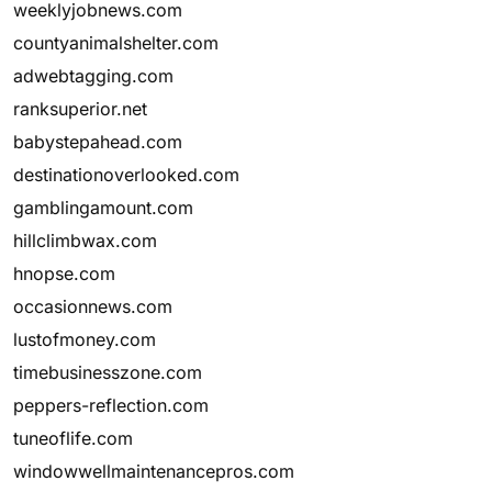
weeklyjobnews.com
countyanimalshelter.com
adwebtagging.com
ranksuperior.net
babystepahead.com
destinationoverlooked.com
gamblingamount.com
hillclimbwax.com
hnopse.com
occasionnews.com
lustofmoney.com
timebusinesszone.com
peppers-reflection.com
tuneoflife.com
windowwellmaintenancepros.com