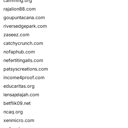
camming.org
rajalion88.com
goupuntacana.com
riversedgepark.com
zaseez.com
catchycrunch.com
nofaphub.com
nefertitingalls.com
patsyscreations.com
income4proof.com
educaritas.org
lensajelajah.com
betflik09.net
ncaq.org
xenmicro.com