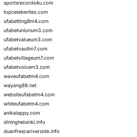
sportsrecords4u.com
topceleberites.com
ufabetting8m4.com
ufabetunionum3.com
ufabetvalueum3.com
ufabetvaultm7.com
ufabetvillageum7.com
ufabetvoicem3.com
waveufabetm4.com
wayang88.net
websiteufabetm4.com
whiteufabetm4.com
anikalappy.com
dininghelsinki.info
duanfrescariverside.info