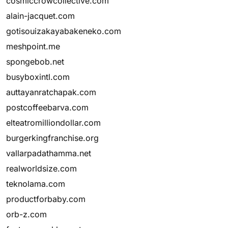
cosmiccrowcollective.com
alain-jacquet.com
gotisouizakayabakeneko.com
meshpoint.me
spongebob.net
busyboxintl.com
auttayanratchapak.com
postcoffeebarva.com
elteatromilliondollar.com
burgerkingfranchise.org
vallarpadathamma.net
realworldsize.com
teknolama.com
productforbaby.com
orb-z.com