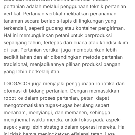
pertanian adalah melalui penggunaan teknik pertanian
vertikal. Pertanian vertikal melibatkan penanaman
tanaman secara berlapis-lapis di lingkungan yang
terkendali, seperti gudang atau kontainer pengiriman.
Hal ini memungkinkan petani untuk berproduksi
sepanjang tahun, terlepas dari cuaca atau kondisi iklim
di luar. Pertanian vertikal juga membutuhkan lebih
sedikit lahan dan air dibandingkan metode pertanian
tradisional, menjadikannya pilihan produksi pangan
yang lebih berkelanjutan.
LGOGACOR juga menjajaki penggunaan robotika dan
otomasi di bidang pertanian. Dengan memasukkan
robot ke dalam proses pertanian, petani dapat
mengotomatiskan tugas-tugas berulang seperti
menanam, menyiangi, dan memanen, sehingga
menghemat waktu mereka untuk fokus pada aspek-
aspek yang lebih strategis dalam operasi mereka. Hal
ini tidak hanya meningkatkan efisiensi tetapi juga