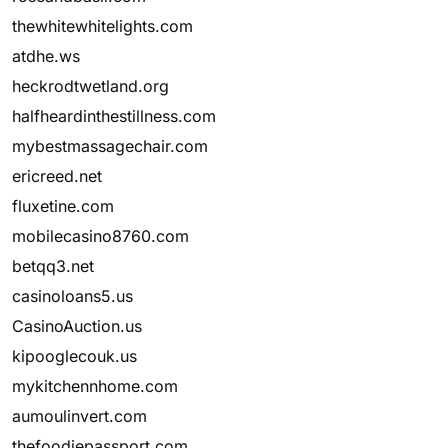
thewhitewhitelights.com
atdhe.ws
heckrodtwetland.org
halfheardinthestillness.com
mybestmassagechair.com
ericreed.net
fluxetine.com
mobilecasino8760.com
betqq3.net
casinoloans5.us
CasinoAuction.us
kipooglecouk.us
mykitchennhome.com
aumoulinvert.com
thefoodiepassport.com