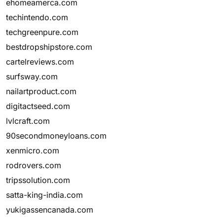
ehomeamerca.com
techintendo.com
techgreenpure.com
bestdropshipstore.com
cartelreviews.com
surfsway.com
nailartproduct.com
digitactseed.com
lvlcraft.com
90secondmoneyloans.com
xenmicro.com
rodrovers.com
tripssolution.com
satta-king-india.com
yukigassencanada.com