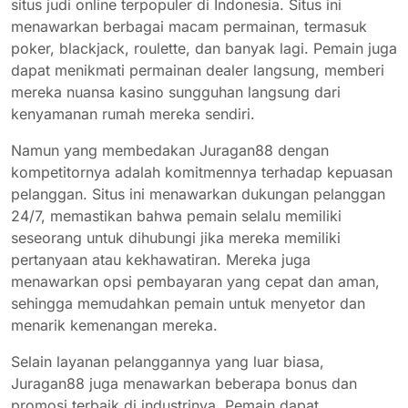
situs judi online terpopuler di Indonesia. Situs ini
menawarkan berbagai macam permainan, termasuk
poker, blackjack, roulette, dan banyak lagi. Pemain juga
dapat menikmati permainan dealer langsung, memberi
mereka nuansa kasino sungguhan langsung dari
kenyamanan rumah mereka sendiri.
Namun yang membedakan Juragan88 dengan
kompetitornya adalah komitmennya terhadap kepuasan
pelanggan. Situs ini menawarkan dukungan pelanggan
24/7, memastikan bahwa pemain selalu memiliki
seseorang untuk dihubungi jika mereka memiliki
pertanyaan atau kekhawatiran. Mereka juga
menawarkan opsi pembayaran yang cepat dan aman,
sehingga memudahkan pemain untuk menyetor dan
menarik kemenangan mereka.
Selain layanan pelanggannya yang luar biasa,
Juragan88 juga menawarkan beberapa bonus dan
promosi terbaik di industrinya. Pemain dapat