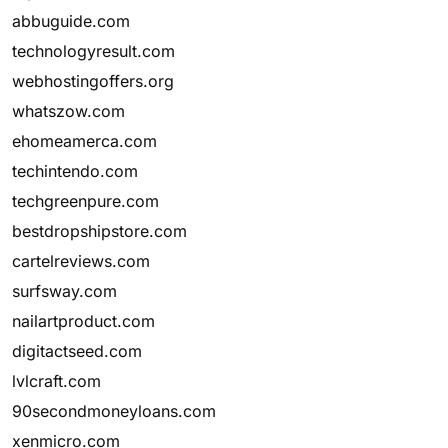
abbuguide.com
technologyresult.com
webhostingoffers.org
whatszow.com
ehomeamerca.com
techintendo.com
techgreenpure.com
bestdropshipstore.com
cartelreviews.com
surfsway.com
nailartproduct.com
digitactseed.com
lvlcraft.com
90secondmoneyloans.com
xenmicro.com