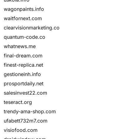
wagonpaints.info
waitfornext.com
clearvisionmarketing.co
quantum-code.co
whatnews.me
final-dream.com
finest-replica.net
gestioneinh.info
prosportdaily.net
salesinvest22.com
teseract.org
trendy-ama-shop.com
ufabett732m7.com
visiofood.com