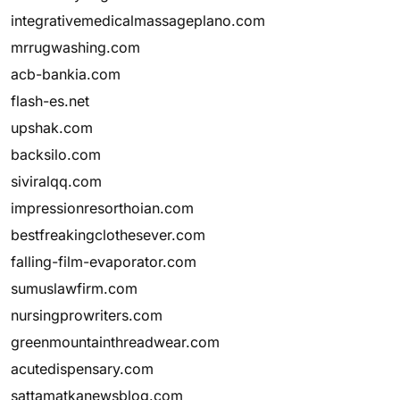
integrativemedicalmassageplano.com
mrrugwashing.com
acb-bankia.com
flash-es.net
upshak.com
backsilo.com
siviralqq.com
impressionresorthoian.com
bestfreakingclothesever.com
falling-film-evaporator.com
sumuslawfirm.com
nursingprowriters.com
greenmountainthreadwear.com
acutedispensary.com
sattamatkanewsblog.com