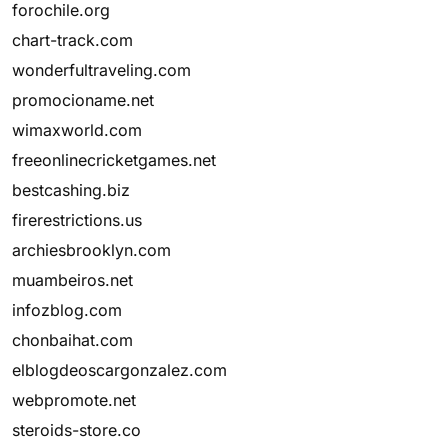
forochile.org
chart-track.com
wonderfultraveling.com
promocioname.net
wimaxworld.com
freeonlinecricketgames.net
bestcashing.biz
firerestrictions.us
archiesbrooklyn.com
muambeiros.net
infozblog.com
chonbaihat.com
elblogdeoscargonzalez.com
webpromote.net
steroids-store.co