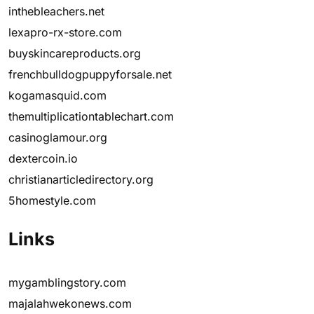
inthebleachers.net
lexapro-rx-store.com
buyskincareproducts.org
frenchbulldogpuppyforsale.net
kogamasquid.com
themultiplicationtablechart.com
casinoglamour.org
dextercoin.io
christianarticledirectory.org
5homestyle.com
Links
mygamblingstory.com
majalahwekonews.com