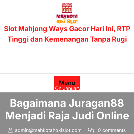
Skip
to
content
Slot Mahjong Ways Gacor Hari Ini, RTP
Tinggi dan Kemenangan Tanpa Rugi
Menu
Posted On January 31, 2026
Bagaimana Juragan88
Menjadi Raja Judi Online
admin@mahkotahokislot.com
0 comments