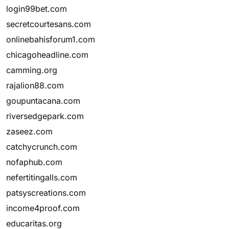
login99bet.com
secretcourtesans.com
onlinebahisforum1.com
chicagoheadline.com
camming.org
rajalion88.com
goupuntacana.com
riversedgepark.com
zaseez.com
catchycrunch.com
nofaphub.com
nefertitingalls.com
patsyscreations.com
income4proof.com
educaritas.org