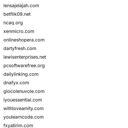
lensajelajah.com
betflik09.net
ncaq.org
xenmicro.com
onlineshopera.com
dartyfresh.com
lewisenterprises.net
pcsoftwarefree.org
dailylinking.com
dnafyx.com
giocolenuvole.com
iyouessential.com
withloveamity.com
youlearncode.com
fxyatirim.com