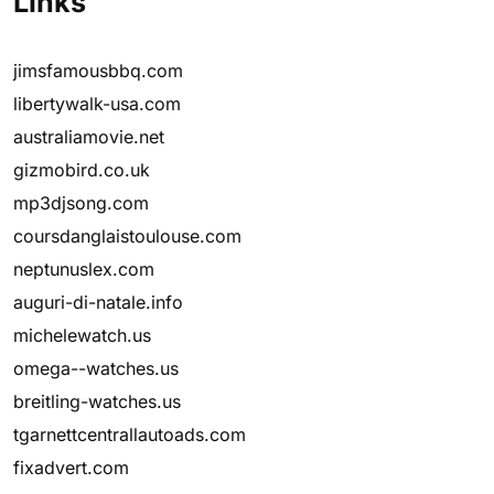
Links
jimsfamousbbq.com
libertywalk-usa.com
australiamovie.net
gizmobird.co.uk
mp3djsong.com
coursdanglaistoulouse.com
neptunuslex.com
auguri-di-natale.info
michelewatch.us
omega--watches.us
breitling-watches.us
tgarnettcentrallautoads.com
fixadvert.com