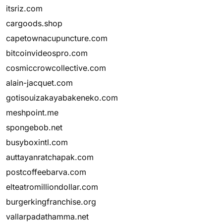
itsriz.com
cargoods.shop
capetownacupuncture.com
bitcoinvideospro.com
cosmiccrowcollective.com
alain-jacquet.com
gotisouizakayabakeneko.com
meshpoint.me
spongebob.net
busyboxintl.com
auttayanratchapak.com
postcoffeebarva.com
elteatromilliondollar.com
burgerkingfranchise.org
vallarpadathamma.net