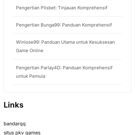
Pengertian Plisbet: Tinjauan Komprehensif
Pengertian Bunga99: Panduan Komprehensif
Winlose99: Panduan Utama untuk Kesuksesan
Game Online
Pengertian Parlay4D: Panduan Komprehensif
untuk Pemula
Links
bandarqq
situs pkv games