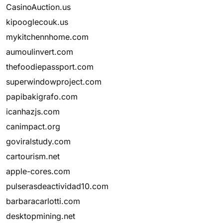
CasinoAuction.us
kipooglecouk.us
mykitchennhome.com
aumoulinvert.com
thefoodiepassport.com
superwindowproject.com
papibakigrafo.com
icanhazjs.com
canimpact.org
goviralstudy.com
cartourism.net
apple-cores.com
pulserasdeactividad10.com
barbaracarlotti.com
desktopmining.net