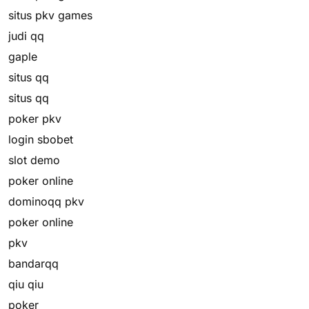
situs pkv games
judi qq
gaple
situs qq
situs qq
poker pkv
login sbobet
slot demo
poker online
dominoqq pkv
poker online
pkv
bandarqq
qiu qiu
poker