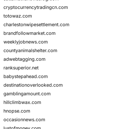
cryptocurrencytradingcn.com
totowaz.com
charlestonwipesettlement.com
brandfollowmarket.com
weeklyjobnews.com
countyanimalshelter.com
adwebtagging.com
ranksuperior.net
babystepahead.com
destinationoverlooked.com
gamblingamount.com
hillclimbwax.com
hnopse.com
occasionnews.com
lustofmoney.com