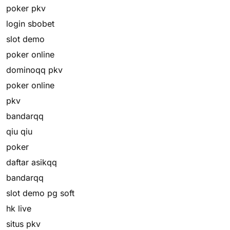
poker pkv
login sbobet
slot demo
poker online
dominoqq pkv
poker online
pkv
bandarqq
qiu qiu
poker
daftar asikqq
bandarqq
slot demo pg soft
hk live
situs pkv