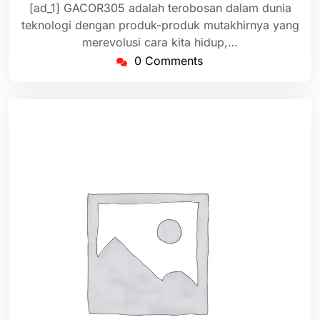
[ad_1] GACOR305 adalah terobosan dalam dunia
teknologi dengan produk-produk mutakhirnya yang
merevolusi cara kita hidup,…
0 Comments