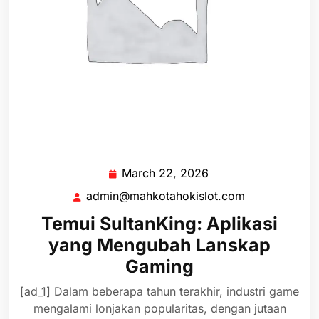
March 22, 2026
March
22,
admin@mahkotahokislot.com
admin@mahko
2026
Temui SultanKing: Aplikasi
yang Mengubah Lanskap
Gaming
[ad_1] Dalam beberapa tahun terakhir, industri game
mengalami lonjakan popularitas, dengan jutaan