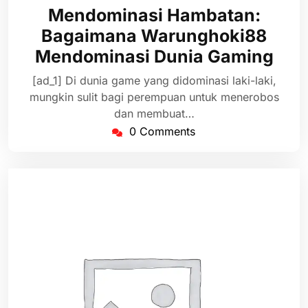
2026
Mendominasi Hambatan:
Bagaimana Warunghoki88
Mendominasi Dunia Gaming
[ad_1] Di dunia game yang didominasi laki-laki,
mungkin sulit bagi perempuan untuk menerobos
dan membuat…
0 Comments