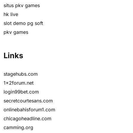
situs pkv games
hk live
slot demo pg soft
pkv games
Links
stagehubs.com
1x2forum.net
login99bet.com
secretcourtesans.com
onlinebahisforum1.com
chicagoheadline.com
camming.org