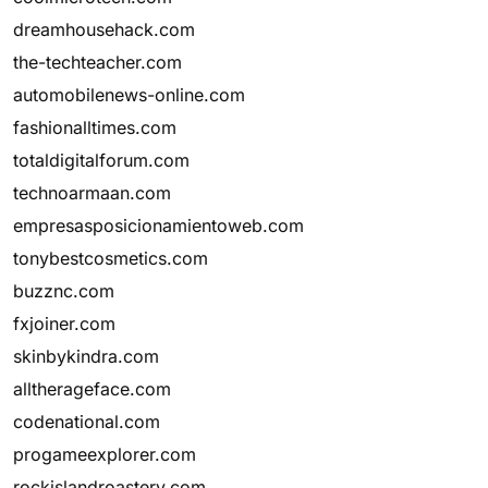
dreamhousehack.com
the-techteacher.com
automobilenews-online.com
fashionalltimes.com
totaldigitalforum.com
technoarmaan.com
empresasposicionamientoweb.com
tonybestcosmetics.com
buzznc.com
fxjoiner.com
skinbykindra.com
alltherageface.com
codenational.com
progameexplorer.com
rockislandroastery.com