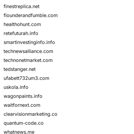
finestreplica.net
flounderandfumble.com
healthohunt.com
retefuturah.info
smartinvestinginfo.info
technewsalliance.com
technonetmarket.com
tedstanger.net
ufabett732um3.com
uskola.info
wagonpaints.info
waitfornext.com
clearvisionmarketing.co
quantum-code.co
whatnews.me