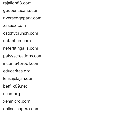
rajalion88.com
goupuntacana.com
riversedgepark.com
zaseez.com
catchycrunch.com
nofaphub.com
nefertitingalls.com
patsyscreations.com
income4proof.com
educaritas.org
lensajelajah.com
betflik09.net
ncaq.org
xenmicro.com
onlineshopera.com